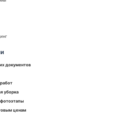
емы
динг
ми
их документов
 работ
ая уборка
 фотоэтапы
птовым ценам