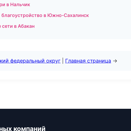
ри в Нальчик
 благоустройство в Южно-Сахалинск
сети в Абакан
ский федеральный округ
|
Главная страница
→
ьных компаний