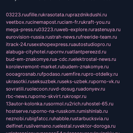
03223.ru
ufille.ru
krasotata.ru
prazdnikdushi.ru
veetbox.ru
cinemapost.ru
ciam-fr.ru
kraft-you.ru
mega-press.ru
03223.ru
web-explore.ru
rastenuya.ru
eurovision-russia.ru
strah-news.ru
freeride-team.ru
itrack-24.ru
sexshopexpress.ru
autostudiopro.ru
alabuga-cityhotel.ru
pornv.ru
atlantpereezd.ru
bud-em-znakomye.ru
a-cdc.ru
elektrostal-news.ru
korolevremont-market.ru
budem-znakomye.ru
oooagrosnab.ru
fpodaso.ru
emfire.ru
pro-otdelky.ru
ukrasotki.ru
seksuzbek.ru
seks-uzbek.ru
porno-vk.ru
sovratili.ru
olecoon.ru
vd-dosug.ru
adonyev.ru
rbc-news.ru
porno-skvirt.ru
krospr.ru
13autor-kolonka.ru
sormol.ru
2rich.ru
hostel-65.ru
hostserve.ru
porno-na-russkom.ru
mishinlab.ru
neznobi.ru
bigfatcc.ru
habble.ru
starbucksvia.ru
delfinet.ru
silvernano.ru
elestal.ru
vektor-doroga.ru