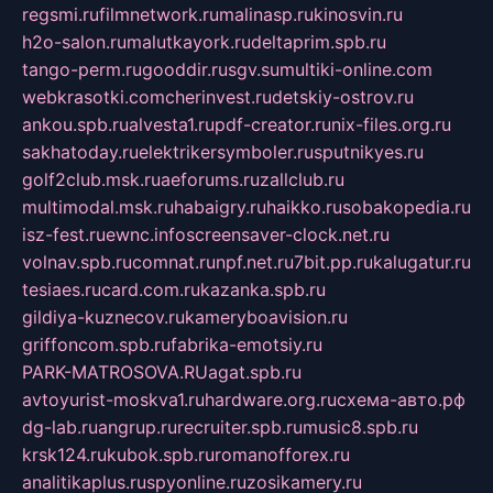
regsmi.ru
filmnetwork.ru
malinasp.ru
kinosvin.ru
h2o-salon.ru
malutkayork.ru
deltaprim.spb.ru
tango-perm.ru
gooddir.ru
sgv.su
multiki-online.com
webkrasotki.com
cherinvest.ru
detskiy-ostrov.ru
ankou.spb.ru
alvesta1.ru
pdf-creator.ru
nix-files.org.ru
sakhatoday.ru
elektrikersymboler.ru
sputnikyes.ru
golf2club.msk.ru
aeforums.ru
zallclub.ru
multimodal.msk.ru
habaigry.ru
haikko.ru
sobakopedia.ru
isz-fest.ru
ewnc.info
screensaver-clock.net.ru
volnav.spb.ru
comnat.ru
npf.net.ru
7bit.pp.ru
kalugatur.ru
tesiaes.ru
card.com.ru
kazanka.spb.ru
gildiya-kuznecov.ru
kameryboavision.ru
griffoncom.spb.ru
fabrika-emotsiy.ru
PARK-MATROSOVA.RU
agat.spb.ru
avtoyurist-moskva1.ru
hardware.org.ru
схема-авто.рф
dg-lab.ru
angrup.ru
recruiter.spb.ru
music8.spb.ru
krsk124.ru
kubok.spb.ru
romanofforex.ru
analitikaplus.ru
spyonline.ru
zosikamery.ru