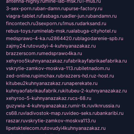
antenna-highly.ru
mine-lab-msk.ru
1-mus.ru
3-sex-porn.ru
ban-damn.ru
purse-factory.ru
viagra-tablet.ru
fasbags.ru
adler-jun.ru
bandamn.ru
fincontech.ru
3sexporn.ru
1mus.ru
darksand.ru
rebus-toys.ru
minelab-msk.ru
alabuga-cityhotel.ru
medsprawo-4-ka.ru
2864420.ru
blagodarenie-spb.ru
zajmy24.ru
tovudyi-4-kuhnyanazakaz.ru
brazzerscom.ru
medsprawo4ka.ru
xehyroo5kuhnyanazakaz.ru
fabrikayfabrikaefabrika.ru
vskrytie-zamkov-moskva-113.ru
biletnadom.ru
zed-online.ru
pimchax.ru
brazzers-hd.ru
z-host.ru
kitubeu2kuhnyanazakaz.ru
naperekate.ru
kuhnyaofabrikaufabrik.ru
kitubeu-2-kuhnyanazakaz.ru
xehyroo-5-kuhnyanazakaz.ru
cs-68.ru
guzywia-4-kuhnyanazakaz.ru
mir-tk.ru
vlknrussia.ru
cs68.ru
vladivostok-map.ru
video-seks.ru
bankaribi.ru
raszar.ru
vskrytie-zamkov-moskva113.ru
lipetsktelecom.ru
tovudyi4kuhnyanazakaz.ru