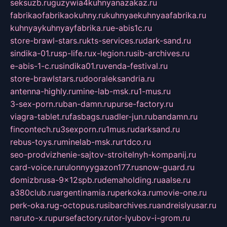
seksuzb.ru
guzywia4kuhnyanazakaz.ru
fabrikaofabrikaokuhny.ru
kuhnyaekuhnyaafabrika.ru
kuhnyaykuhnyayfabrika.ru
e-abis1c.ru
store-brawl-stars.ru
kts-services.ru
dark-sand.ru
sindika-01.ru
sp-life.ru
x-legion.ru
sib-archives.ru
e-abis-1-c.ru
sindika01.ru
venda-festival.ru
store-brawlstars.ru
dooraleksandria.ru
antenna-highly.ru
mine-lab-msk.ru
1-mus.ru
3-sex-porn.ru
ban-damn.ru
purse-factory.ru
viagra-tablet.ru
fasbags.ru
adler-jun.ru
bandamn.ru
fincontech.ru
3sexporn.ru
1mus.ru
darksand.ru
rebus-toys.ru
minelab-msk.ru
rtdco.ru
seo-prodvizhenie-sajtov-stroitelnyh-kompanij.ru
card-voice.ru
rulonnyygazon177.ru
snow-guard.ru
domizbrusa-9x12spb.ru
demaholding.ru
aalse.ru
a380club.ru
argentinamia.ru
perkoka.ru
movie-one.ru
perk-oka.ru
g-octopus.ru
sibarchives.ru
andreislyusar.ru
naruto-x.ru
pursefactory.ru
tor-lyubov-i-grom.ru