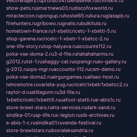
velotrenajery.ru
pronso54.ru
lenasever.ru
lovinskix.ru
show-pets.ru
smartnews03.ru
discofoxworld.ru
miraclecoon.ru
pongup.ru
hostel65.ru
liura.ru
glasspb.ru
firehunters.ru
gribowo.ru
gnalis.ru
bulkitula.ru
hometown-france.ru
1-xbeticricetc-1-xbetti-5.ru
shop-garena.ru
cricetc-1-xbetr-1-xbetcc-2.ru
one-life-story.ru
top-halyava.ru
accounts112.ru
poka-vse-doma-2.ru
3-d-file.ru
hahahaharms.ru
g2012.ru
tst-1.ru
shaggy-cat.ru
opsmgr.ru
ev-gallery.ru
g-2012.ru
ops-mgr.ru
accounts-112.ru
csm-demo.ru
poka-vse-doma2.ru
airgungames.ru
allseo-host.ru
tehosmotre.ru
varieta-yug.ru
cricetc1xbetr1xbetcc2.ru
raytor-d.ru
atillagunn.ru
3d-file.ru
1xbeticricetc1xbetti5.ru
uafoot-statti.ru
e-abis1c.ru
store-brawl-stars.ru
kts-services.ru
dark-sand.ru
sindika-01.ru
sp-life.ru
x-legion.ru
sib-archives.ru
e-abis-1-c.ru
sindika01.ru
venda-festival.ru
store-brawlstars.ru
dooraleksandria.ru