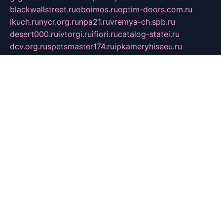
blackwallstreet.ru
oboimos.ru
optim-doors.com.ru
ikuch.ru
nycr.org.ru
npa21.ru
vremya-ch.spb.ru
desert000.ru
ivtorgi.ru
ifiori.ru
catalog-statei.ru
dcv.org.ru
spetsmaster174.ru
ipkameryhiseeu.ru
dum26.ru
ruspol.spb.ru
fr-opendp.ru
kam-solnyshko.ru
cheyenne-arapaho.ru
sevzapmetal.spb.ru
ted-lapidus.spb.ru
parasite-eliminator.ru
sigma-complete.ru
modernworld.ru
dama-moda.ru
eholot-group.ru
sk-nvkz.ru
DRONGOLD.RU
democratia2.ru
i-farmer.ru
mass-sport.org
jablonex.spb.ru
bookmess.ru
linkword.ru
refineua.com.ru
cs-spec.net.ru
altay-mebel.ru
DNK-THEATRE.RU
mechaniks.spb.ru
ipcamtechage.ru
skosta.ru
a-sun.ru
stroy-ldsp.ru
snowlands.org.ru
childrensshoes.ru
mrlizzy.ru
mebelsofiakrd.ru
bulizhenko.ru
rumantick.net.ru
mtszerno.ru
daily-fishing.ru
glushiteli-v-spb.ru
megasat.org.ru
localization.net.ru
flyingfish.pp.ru
ds5teremok.ru