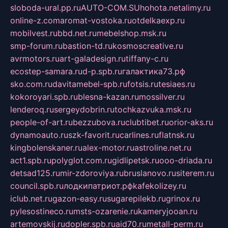
sloboda-ural.pp.ru
AUTO-COM.SU
hohota.net
alimy.ru
online-z.com
aromat-vostoka.ru
otdelkaexp.ru
mobilvest.ru
bbd.net.ru
mebelshop.msk.ru
smp-forum.ru
bastion-td.ru
kosmoscreative.ru
avrmotors.ru
art-galadesign.ru
tiffany-c.ru
ecostep-samara.ru
d-p.spb.ru
галактика73.рф
sko.com.ru
davitamebel-spb.ru
fotsis.ru
tesiaes.ru
kokoroyari.spb.ru
blesna-kazan.ru
mossilver.ru
lenderoq.ru
sergeydobrin.ru
tochkazvuka.msk.ru
people-of-art.ru
bezzubova.ru
clubtibet.ru
orior-aks.ru
dynamoauto.ru
szk-favorit.ru
carlines.ru
flatnsk.ru
kingbolenskaner.ru
alex-motor.ru
astroline.net.ru
act1.spb.ru
polyglot.com.ru
gidlipetsk.ru
ooo-driada.ru
detsad125.ru
mir-zdoroviya.ru
bruslanovo.ru
siterem.ru
council.spb.ru
лодкипатриот.рф
kafekolizey.ru
iclub.net.ru
gazon-easy.ru
sugarepilekb.ru
grinox.ru
pylesostineco.ru
msts-ozarenie.ru
kameryjooan.ru
artemovskij.ru
dopler.spb.ru
aid70.ru
metall-perm.ru