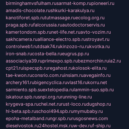
birminghamvsfulham.ru
sarmat-komp.ru
pioneeri.ru
amadis-chocolate.ru
shkurki-karakulya.ru
kanotiforet.spb.ru
tutmassage.ru
ecolog.org.ru
praga.spb.ru
falcorussia.ru
autodoctorservis.ru
kamertondom.spb.ru
net-life.net.ru
avto-vozim.ru
sakhcamera.ru
alliance-electro.spb.ru
stroyavt.ru
controlweb1.ru
tdsak74.ru
kinzozo-ru.ru
kvotka.ru
iron-snab.ru
costa-bella.ru
eugrus.pp.ru
associaciya39.ru
primexpo.spb.ru
bezmorchin.ru
ia2.ru
cpt21.ru
ispecspb.ru
regahost.ru
kolosok-elita.ru
tae-kwon.ru
consrio.com.ru
insiam.ru
avegainfo.ru
archery161.ru
bigencyclica.ru
vlast16.ru
korru.net
sarmiento.spb.su
extelopedia.ru
lammin-suo.spb.ru
iskatour.spb.ru
snpi.org.ru
running-line.ru
krygeva-spa.ru
chel.net.ru
rust-loco.ru
dugshop.ru
hl-beta.spb.ru
school494.spb.ru
mymubaby.ru
epoha-metalband.ru
ngr.spb.ru
rusgosnews.com
dieselvostok.ru
24hostel.msk.ru
w-dev.ru
f-ship.ru