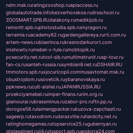
ndm.msk.ru
ratingzooshop.ru
apiaccess.ru
globalautotrade.info
bezverhovskoe.ru
drsschool.ru
ZOOSMART.SPB.RU
dalakony.ru
medikijob.ru
remontt.spb.ru
photostudia.spb.ru
myragon.ru
terramia.ru
academy62.ru
gardengallereya.ru
rti.com.ru
artem-news.ru
biserinca.ru
krasnodarkurort.com
imshowtv.ru
mebel-v-tule.ru
mobtopik.ru
pcsecurity.net.ru
tool-sib.ru
multimetrunit.ru
sp-tour.ru
fan-cs.ru
santeh-russia.ru
symbian9.net.ru
DSHAIR.RU
tmmotors.spb.ru
xjocuricopii.com
musavtomat.msk.ru
obustrojdom.ru
sovetcik.ru
ybaranovskaya.ru
ppknews.ru
cult-alshei.ru
JAPANRUSSIA.RU
proekciyamebel.ru
imper-finans.ru
rim.org.ru
glamourai.ru
brassminus.ru
zabor-pro.ru
ftn.pp.ru
dorogoe58.ru
laimengpacker.ru
kuzova-zapchasti.ru
sageerp.ru
taxodrom.ru
dsrazvitie.ru
hardcity.net.ru
ratinghomegames.ru
topservice25.ru
gubernyan.ru
gtglasslined.ru
ii4.ru
tssport.spb.ru
andorra24.com