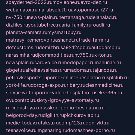
spayderhed-2022.ru
movieone.ru
evro-dez.ru
webamator.ru
ma-absolut1.ru
avtopomosch27.ru
nv-750.ru
news-plain.ru
nertansaga.ru
delanalad.ru
dizfiles.ru
youtubefree.ru
aria-family.ru
roadli.ru
planeta-samara.ru
mysmartbuy.ru
matrasy-kemerovo.ru
ashanet.ru
trade-farm.ru
dotcustoms.ru
domizbrusa9x12spb.ru
autodamp.ru
narasimha.ru
djcommodities.ru
nv750.ru
x-ton.ru
newsplain.ru
cardvoice.ru
modopaper.ru
manunae.ru
gbget.ru
alfeihavsalnassr.ru
madoma.ru
tajuncos.ru
petrovkasports.ru
porno-online-besplatno.ru
splclub.ru
york-life.ru
doroga-expo.ru
ribery.ru
cleanmedicine.ru
slovar-ivrit.ru
porno-video-besplatno.ru
seks-365.ru
ovucontrol.ru
sloty-igrovyye-avtomaty.ru
ru-industriya.ru
russkoe-porno-besplatno.ru
belgorod-day.ru
digilith.ru
pichkurovlab.ru
medic-today.ru
taksu.ru
comp123.ru
don-ykt.ru
teensvoice.ru
imgsharing.ru
domashnee-porno.ru