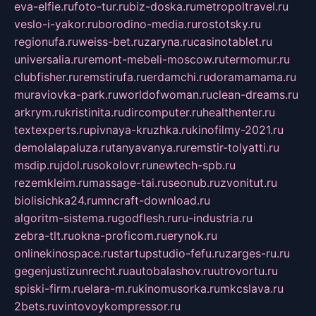
eva-elfie.ru
foto-tur.ru
biz-doska.ru
metropoltravel.ru
veslo-i-yakor.ru
borodino-media.ru
rostotsky.ru
regionufa.ru
weiss-bet.ru
zaryna.ru
casinotablet.ru
universalia.ru
remont-mebeli-moscow.ru
termomur.ru
clubfisher.ru
remstirufa.ru
erdamchi.ru
doramamama.ru
muraviovka-park.ru
worldofwoman.ru
clean-dreams.ru
arkrym.ru
kristinita.ru
dircomputer.ru
healthenter.ru
textexperts.ru
pivnaya-kruzhka.ru
kinofilmy-2021.ru
demolalapaluza.ru
tanyavanya.ru
remstir-tolyatti.ru
msdip.ru
jdol.ru
sokolovr.ru
newtech-spb.ru
rezemkleim.ru
massage-tai.ru
seonub.ru
zvonitut.ru
biolisichka24.ru
mncraft-download.ru
algoritm-sistema.ru
godflesh.ru
ru-industria.ru
zebra-tlt.ru
okna-proficom.ru
erynok.ru
onlinekinospace.ru
startupstudio-fefu.ru
zarges-ru.ru
gegenjustizunrecht.ru
autobalashov.ru
utrovortu.ru
spiski-firm.ru
elara-m.ru
kinomusorka.ru
mkcslava.ru
2bets.ru
vintovoykompressor.ru