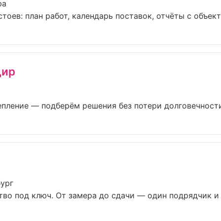
ра
оев: план работ, календарь поставок, отчёты с объекта.
дир
пление — подберём решения без потери долговечности 
бург
во под ключ. От замера до сдачи — один подрядчик и о