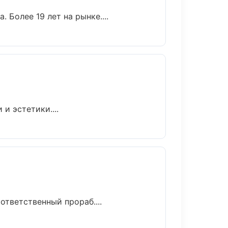
 Более 19 лет на рынке....
и эстетики....
тветственный прораб....