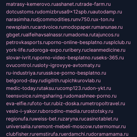
matrasy-kemerovo.ru
ashanet.ru
trade-farm.ru
dotcustoms.ru
domizbrusa9x12spb.ru
autodamp.ru
narasimha.ru
djcommodities.ru
nv750.ru
x-ton.ru
newsplain.ru
cardvoice.ru
modopaper.ru
manunae.ru
gbget.ru
alfeihavsalnassr.ru
madoma.ru
tajuncos.ru
petrovkasports.ru
porno-online-besplatno.ru
splclub.ru
york-life.ru
doroga-expo.ru
ribery.ru
cleanmedicine.ru
slovar-ivrit.ru
porno-video-besplatno.ru
seks-365.ru
ovucontrol.ru
sloty-igrovyye-avtomaty.ru
ru-industriya.ru
russkoe-porno-besplatno.ru
belgorod-day.ru
digilith.ru
pichkurovlab.ru
medic-today.ru
taksu.ru
comp123.ru
don-ykt.ru
teensvoice.ru
imgsharing.ru
domashnee-porno.ru
eva-elfie.ru
foto-tur.ru
biz-doska.ru
metropoltravel.ru
veslo-i-yakor.ru
borodino-media.ru
rostotsky.ru
regionufa.ru
weiss-bet.ru
zaryna.ru
casinotablet.ru
universalia.ru
remont-mebeli-moscow.ru
termomur.ru
clubfisher.ru
remstirufa.ru
erdamchi.ru
doramamama.ru