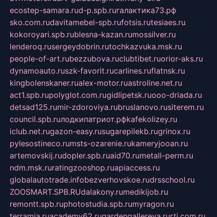
ecostep-samara.ru
d-p.spb.ru
галактика73.рф
sko.com.ru
davitamebel-spb.ru
fotsis.ru
tesiaes.ru
kokoroyari.spb.ru
blesna-kazan.ru
mossilver.ru
lenderoq.ru
sergeydobrin.ru
tochkazvuka.msk.ru
people-of-art.ru
bezzubova.ru
clubtibet.ru
orior-aks.ru
dynamoauto.ru
szk-favorit.ru
carlines.ru
flatnsk.ru
kingbolenskaner.ru
alex-motor.ru
astroline.net.ru
act1.spb.ru
polyglot.com.ru
gidlipetsk.ru
ooo-driada.ru
detsad125.ru
mir-zdoroviya.ru
bruslanovo.ru
siterem.ru
council.spb.ru
лодкипатриот.рф
kafekolizey.ru
iclub.net.ru
gazon-easy.ru
sugarepilekb.ru
grinox.ru
pylesostineco.ru
msts-ozarenie.ru
kameryjooan.ru
artemovskij.ru
dopler.spb.ru
aid70.ru
metall-perm.ru
ndm.msk.ru
ratingzooshop.ru
apiaccess.ru
globalautotrade.info
bezverhovskoe.ru
drsschool.ru
ZOOSMART.SPB.RU
dalakony.ru
medikijob.ru
remontt.spb.ru
photostudia.spb.ru
myragon.ru
terramia.ru
academy62.ru
gardengallereya.ru
rti.com.ru