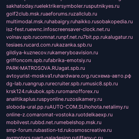
sakhatoday.ru
elektrikersymboler.ru
sputnikyes.ru
golf2club.msk.ru
aeforums.ru
zallclub.ru
multimodal.msk.ru
habaigry.ru
haikko.ru
sobakopedia.ru
isz-fest.ru
ewnc.info
screensaver-clock.net.ru
volnav.spb.ru
comnat.ru
npf.net.ru
7bit.pp.ru
kalugatur.ru
tesiaes.ru
card.com.ru
kazanka.spb.ru
gildiya-kuznecov.ru
kameryboavision.ru
griffoncom.spb.ru
fabrika-emotsiy.ru
PARK-MATROSOVA.RU
agat.spb.ru
avtoyurist-moskva1.ru
hardware.org.ru
схема-авто.рф
dg-lab.ru
angrup.ru
recruiter.spb.ru
music8.spb.ru
krsk124.ru
kubok.spb.ru
romanofforex.ru
analitikaplus.ru
spyonline.ru
zosikamery.ru
sloboda-ural.pp.ru
AUTO-COM.SU
hohota.net
alimy.ru
online-z.com
aromat-vostoka.ru
otdelkaexp.ru
mobilvest.ru
bbd.net.ru
mebelshop.msk.ru
smp-forum.ru
bastion-td.ru
kosmoscreative.ru
avrmotors.ru
art-galadesign.ru
tiffany-c.ru