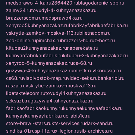
medsprawo-4-ka.ru
2864420.ru
blagodarenie-spb.ru
zajmy24.ru
tovudyi-4-kuhnyanazakaz.ru
brazzerscom.ru
medsprawo4ka.ru
xehyroo5kuhnyanazakaz.ru
fabrikayfabrikaefabrika.ru
vskrytie-zamkov-moskva-113.ru
biletnadom.ru
zed-online.ru
pimchax.ru
brazzers-hd.ru
z-host.ru
kitubeu2kuhnyanazakaz.ru
naperekate.ru
kuhnyaofabrikaufabrik.ru
kitubeu-2-kuhnyanazakaz.ru
xehyroo-5-kuhnyanazakaz.ru
cs-68.ru
guzywia-4-kuhnyanazakaz.ru
mir-tk.ru
vlknrussia.ru
cs68.ru
vladivostok-map.ru
video-seks.ru
bankaribi.ru
raszar.ru
vskrytie-zamkov-moskva113.ru
lipetsktelecom.ru
tovudyi4kuhnyanazakaz.ru
seksuzb.ru
guzywia4kuhnyanazakaz.ru
fabrikaofabrikaokuhny.ru
kuhnyaekuhnyaafabrika.ru
kuhnyaykuhnyayfabrika.ru
e-abis1c.ru
store-brawl-stars.ru
kts-services.ru
dark-sand.ru
sindika-01.ru
sp-life.ru
x-legion.ru
sib-archives.ru