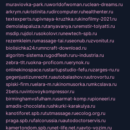
muraviovka-park.ru
worldofwoman.ru
clean-dreams.ru
arkrym.ru
kristinita.ru
dircomputer.ru
healthenter.ru
textexperts.ru
pivnaya-kruzhka.ru
kinofilmy-2021.ru
demolalapaluza.ru
tanyavanya.ru
remstir-tolyatti.ru
msdip.ru
jdol.ru
sokolovr.ru
newtech-spb.ru
rezemkleim.ru
massage-tai.ru
seonub.ru
zvonitut.ru
biolisichka24.ru
mncraft-download.ru
algoritm-sistema.ru
godflesh.ru
ru-industria.ru
zebra-tlt.ru
okna-proficom.ru
erynok.ru
onlinekinospace.ru
startupstudio-fefu.ru
zarges-ru.ru
gegenjustizunrecht.ru
autobalashov.ru
utrovortu.ru
spiski-firm.ru
elara-m.ru
kinomusorka.ru
mkcslava.ru
2bets.ru
vintovoykompressor.ru
birminghamvsfulham.ru
sarmat-komp.ru
pioneeri.ru
amadis-chocolate.ru
shkurki-karakulya.ru
kanotiforet.spb.ru
tutmassage.ru
ecolog.org.ru
praga.spb.ru
falcorussia.ru
autodoctorservis.ru
kamertondom.spb.ru
net-life.net.ru
avto-vozim.ru