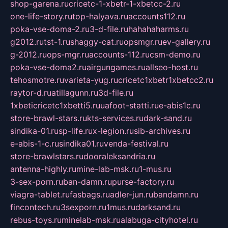
shop-garena.ru
cricetc-1-xbetr-1-xbetcc-2.ru
one-life-story.ru
top-halyava.ru
accounts112.ru
poka-vse-doma-2.ru
3-d-file.ru
hahahaharms.ru
g2012.ru
tst-1.ru
shaggy-cat.ru
opsmgr.ru
ev-gallery.ru
g-2012.ru
ops-mgr.ru
accounts-112.ru
csm-demo.ru
poka-vse-doma2.ru
airgungames.ru
allseo-host.ru
tehosmotre.ru
varieta-yug.ru
cricetc1xbetr1xbetcc2.ru
raytor-d.ru
atillagunn.ru
3d-file.ru
1xbeticricetc1xbetti5.ru
uafoot-statti.ru
e-abis1c.ru
store-brawl-stars.ru
kts-services.ru
dark-sand.ru
sindika-01.ru
sp-life.ru
x-legion.ru
sib-archives.ru
e-abis-1-c.ru
sindika01.ru
venda-festival.ru
store-brawlstars.ru
dooraleksandria.ru
antenna-highly.ru
mine-lab-msk.ru
1-mus.ru
3-sex-porn.ru
ban-damn.ru
purse-factory.ru
viagra-tablet.ru
fasbags.ru
adler-jun.ru
bandamn.ru
fincontech.ru
3sexporn.ru
1mus.ru
darksand.ru
rebus-toys.ru
minelab-msk.ru
alabuga-cityhotel.ru