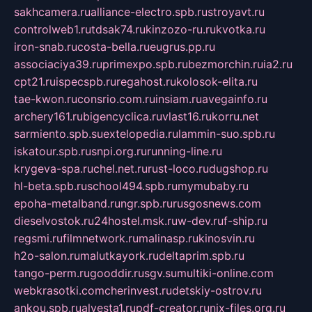
sakhcamera.ru
alliance-electro.spb.ru
stroyavt.ru
controlweb1.ru
tdsak74.ru
kinzozo-ru.ru
kvotka.ru
iron-snab.ru
costa-bella.ru
eugrus.pp.ru
associaciya39.ru
primexpo.spb.ru
bezmorchin.ru
ia2.ru
cpt21.ru
ispecspb.ru
regahost.ru
kolosok-elita.ru
tae-kwon.ru
consrio.com.ru
insiam.ru
avegainfo.ru
archery161.ru
bigencyclica.ru
vlast16.ru
korru.net
sarmiento.spb.su
extelopedia.ru
lammin-suo.spb.ru
iskatour.spb.ru
snpi.org.ru
running-line.ru
krygeva-spa.ru
chel.net.ru
rust-loco.ru
dugshop.ru
hl-beta.spb.ru
school494.spb.ru
mymubaby.ru
epoha-metalband.ru
ngr.spb.ru
rusgosnews.com
dieselvostok.ru
24hostel.msk.ru
w-dev.ru
f-ship.ru
regsmi.ru
filmnetwork.ru
malinasp.ru
kinosvin.ru
h2o-salon.ru
malutkayork.ru
deltaprim.spb.ru
tango-perm.ru
gooddir.ru
sgv.su
multiki-online.com
webkrasotki.com
cherinvest.ru
detskiy-ostrov.ru
ankou.spb.ru
alvesta1.ru
pdf-creator.ru
nix-files.org.ru