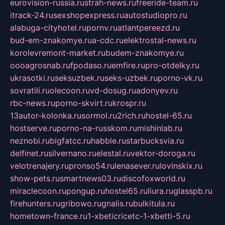
eurovision-russia.ru
strah-news.ru
freeride-team.ru
itrack-24.ru
sexshopexpress.ru
autostudiopro.ru
alabuga-cityhotel.ru
pornv.ru
atlantpereezd.ru
bud-em-znakomye.ru
a-cdc.ru
elektrostal-news.ru
korolevremont-market.ru
budem-znakomye.ru
oooagrosnab.ru
fpodaso.ru
emfire.ru
pro-otdelky.ru
ukrasotki.ru
seksuzbek.ru
seks-uzbek.ru
porno-vk.ru
sovratili.ru
olecoon.ru
vd-dosug.ru
adonyev.ru
rbc-news.ru
porno-skvirt.ru
krospr.ru
13autor-kolonka.ru
sormol.ru
2rich.ru
hostel-65.ru
hostserve.ru
porno-na-russkom.ru
mishinlab.ru
neznobi.ru
bigfatcc.ru
habble.ru
starbucksvia.ru
delfinet.ru
silvernano.ru
elestal.ru
vektor-doroga.ru
velotrenajery.ru
pronso54.ru
lenasever.ru
lovinskix.ru
show-pets.ru
smartnews03.ru
discofoxworld.ru
miraclecoon.ru
pongup.ru
hostel65.ru
liura.ru
glasspb.ru
firehunters.ru
gribowo.ru
gnalis.ru
bulkitula.ru
hometown-france.ru
1-xbeticricetc-1-xbetti-5.ru