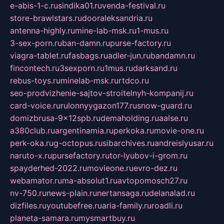
e-abis-1-c.ru
sindika01.ru
venda-festival.ru
store-brawlstars.ru
dooraleksandria.ru
antenna-highly.ru
mine-lab-msk.ru
1-mus.ru
3-sex-porn.ru
ban-damn.ru
purse-factory.ru
viagra-tablet.ru
fasbags.ru
adler-jun.ru
bandamn.ru
fincontech.ru
3sexporn.ru
1mus.ru
darksand.ru
rebus-toys.ru
minelab-msk.ru
rtdco.ru
seo-prodvizhenie-sajtov-stroitelnyh-kompanij.ru
card-voice.ru
rulonnyygazon177.ru
snow-guard.ru
domizbrusa-9x12spb.ru
demaholding.ru
aalse.ru
a380club.ru
argentinamia.ru
perkoka.ru
movie-one.ru
perk-oka.ru
g-octopus.ru
sibarchives.ru
andreislyusar.ru
naruto-x.ru
pursefactory.ru
tor-lyubov-i-grom.ru
spayderhed-2022.ru
movieone.ru
evro-dez.ru
webamator.ru
ma-absolut1.ru
avtopomosch27.ru
nv-750.ru
news-plain.ru
nertansaga.ru
delanalad.ru
dizfiles.ru
youtubefree.ru
aria-family.ru
roadli.ru
planeta-samara.ru
mysmartbuy.ru