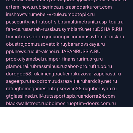
artem-news.ru
biserinca.ru
krasnodarkurort.com
imshowtv.ru
mebel-v-tule.ru
mobtopik.ru
pcsecurity.net.ru
tool-sib.ru
multimetrunit.ru
sp-tour.ru
fan-cs.ru
santeh-russia.ru
symbian9.net.ru
DSHAIR.RU
tmmotors.spb.ru
xjocuricopii.com
musavtomat.msk.ru
obustrojdom.ru
sovetcik.ru
ybaranovskaya.ru
ppknews.ru
cult-alshei.ru
JAPANRUSSIA.RU
proekciyamebel.ru
imper-finans.ru
rim.org.ru
glamourai.ru
brassminus.ru
zabor-pro.ru
ftn.pp.ru
dorogoe58.ru
laimengpacker.ru
kuzova-zapchasti.ru
sageerp.ru
taxodrom.ru
dsrazvitie.ru
hardcity.net.ru
ratinghomegames.ru
topservice25.ru
gubernyan.ru
gtglasslined.ru
ii4.ru
tssport.spb.ru
andorra24.com
blackwallstreet.ru
oboimos.ru
optim-doors.com.ru
ikuch.ru
nycr.org.ru
npa21.ru
vremya-ch.spb.ru
desert000.ru
ivtorgi.ru
ifiori.ru
catalog-statei.ru
dcv.org.ru
spetsmaster174.ru
ipkameryhiseeu.ru
dum26.ru
ruspol.spb.ru
fr-opendp.ru
kam-solnyshko.ru