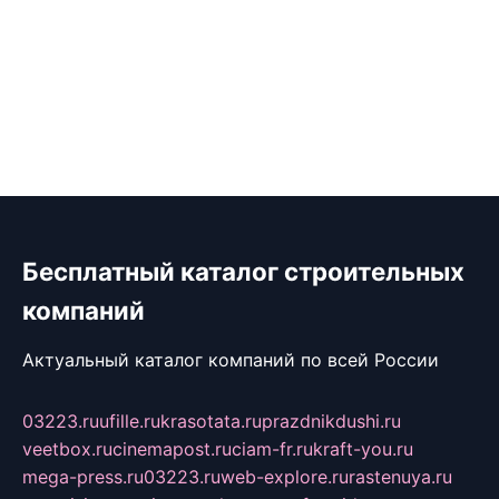
Бесплатный каталог строительных
компаний
Актуальный каталог компаний по всей России
03223.ru
ufille.ru
krasotata.ru
prazdnikdushi.ru
veetbox.ru
cinemapost.ru
ciam-fr.ru
kraft-you.ru
mega-press.ru
03223.ru
web-explore.ru
rastenuya.ru