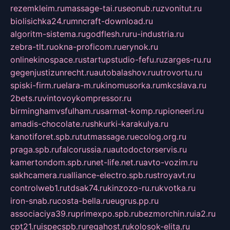
rezemkleim.ru
massage-tai.ru
seonub.ru
zvonitut.ru
biolisichka24.ru
mncraft-download.ru
algoritm-sistema.ru
godflesh.ru
ru-industria.ru
zebra-tlt.ru
okna-proficom.ru
erynok.ru
onlinekinospace.ru
startupstudio-fefu.ru
zarges-ru.ru
gegenjustizunrecht.ru
autobalashov.ru
utrovortu.ru
spiski-firm.ru
elara-m.ru
kinomusorka.ru
mkcslava.ru
2bets.ru
vintovoykompressor.ru
birminghamvsfulham.ru
sarmat-komp.ru
pioneeri.ru
amadis-chocolate.ru
shkurki-karakulya.ru
kanotiforet.spb.ru
tutmassage.ru
ecolog.org.ru
praga.spb.ru
falcorussia.ru
autodoctorservis.ru
kamertondom.spb.ru
net-life.net.ru
avto-vozim.ru
sakhcamera.ru
alliance-electro.spb.ru
stroyavt.ru
controlweb1.ru
tdsak74.ru
kinzozo-ru.ru
kvotka.ru
iron-snab.ru
costa-bella.ru
eugrus.pp.ru
associaciya39.ru
primexpo.spb.ru
bezmorchin.ru
ia2.ru
cpt21.ru
ispecspb.ru
regahost.ru
kolosok-elita.ru