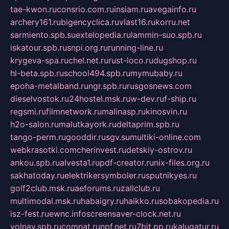
tae-kwon.ru
consrio.com.ru
insiam.ru
avegainfo.ru
archery161.ru
bigencyclica.ru
vlast16.ru
korru.net
sarmiento.spb.su
extelopedia.ru
lammin-suo.spb.ru
iskatour.spb.ru
snpi.org.ru
running-line.ru
krygeva-spa.ru
chel.net.ru
rust-loco.ru
dugshop.ru
hl-beta.spb.ru
school494.spb.ru
mymubaby.ru
epoha-metalband.ru
ngr.spb.ru
rusgosnews.com
dieselvostok.ru
24hostel.msk.ru
w-dev.ru
f-ship.ru
regsmi.ru
filmnetwork.ru
malinasp.ru
kinosvin.ru
h2o-salon.ru
malutkayork.ru
deltaprim.spb.ru
tango-perm.ru
gooddir.ru
sgv.su
multiki-online.com
webkrasotki.com
cherinvest.ru
detskiy-ostrov.ru
ankou.spb.ru
alvesta1.ru
pdf-creator.ru
nix-files.org.ru
sakhatoday.ru
elektrikersymboler.ru
sputnikyes.ru
golf2club.msk.ru
aeforums.ru
zallclub.ru
multimodal.msk.ru
habaigry.ru
haikko.ru
sobakopedia.ru
isz-fest.ru
ewnc.info
screensaver-clock.net.ru
volnav.spb.ru
comnat.ru
npf.net.ru
7bit.pp.ru
kalugatur.ru