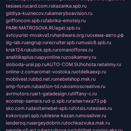
tesiaes.ru
card.com.ru
kazanka.spb.ru
gildiya-kuznecov.ru
kameryboavision.ru
griffoncom.spb.ru
fabrika-emotsiy.ru
PARK-MATROSOVA.RU
agat.spb.ru
avtoyurist-moskva1.ru
hardware.org.ru
схема-авто.рф
dg-lab.ru
angrup.ru
recruiter.spb.ru
music8.spb.ru
krsk124.ru
kubok.spb.ru
romanofforex.ru
analitikaplus.ru
spyonline.ru
zosikamery.ru
sloboda-ural.pp.ru
AUTO-COM.SU
hohota.net
alimy.ru
online-z.com
aromat-vostoka.ru
otdelkaexp.ru
mobilvest.ru
bbd.net.ru
mebelshop.msk.ru
smp-forum.ru
bastion-td.ru
kosmoscreative.ru
avrmotors.ru
art-galadesign.ru
tiffany-c.ru
ecostep-samara.ru
d-p.spb.ru
галактика73.рф
sko.com.ru
davitamebel-spb.ru
fotsis.ru
tesiaes.ru
kokoroyari.spb.ru
blesna-kazan.ru
mossilver.ru
lenderoq.ru
sergeydobrin.ru
tochkazvuka.msk.ru
people-of-art.ru
bezzubova.ru
clubtibet.ru
orior-aks.ru