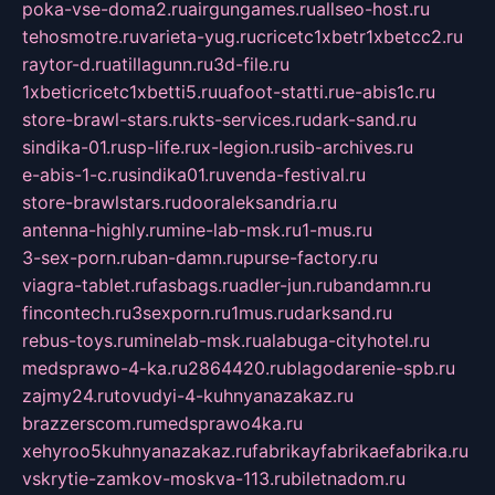
poka-vse-doma2.ru
airgungames.ru
allseo-host.ru
tehosmotre.ru
varieta-yug.ru
cricetc1xbetr1xbetcc2.ru
raytor-d.ru
atillagunn.ru
3d-file.ru
1xbeticricetc1xbetti5.ru
uafoot-statti.ru
e-abis1c.ru
store-brawl-stars.ru
kts-services.ru
dark-sand.ru
sindika-01.ru
sp-life.ru
x-legion.ru
sib-archives.ru
e-abis-1-c.ru
sindika01.ru
venda-festival.ru
store-brawlstars.ru
dooraleksandria.ru
antenna-highly.ru
mine-lab-msk.ru
1-mus.ru
3-sex-porn.ru
ban-damn.ru
purse-factory.ru
viagra-tablet.ru
fasbags.ru
adler-jun.ru
bandamn.ru
fincontech.ru
3sexporn.ru
1mus.ru
darksand.ru
rebus-toys.ru
minelab-msk.ru
alabuga-cityhotel.ru
medsprawo-4-ka.ru
2864420.ru
blagodarenie-spb.ru
zajmy24.ru
tovudyi-4-kuhnyanazakaz.ru
brazzerscom.ru
medsprawo4ka.ru
xehyroo5kuhnyanazakaz.ru
fabrikayfabrikaefabrika.ru
vskrytie-zamkov-moskva-113.ru
biletnadom.ru