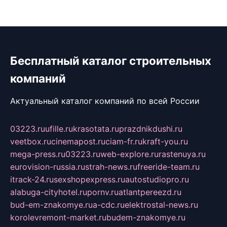
Бесплатный каталог строительных
компаний
Актуальный каталог компаний по всей России
03223.ru
ufille.ru
krasotata.ru
prazdnikdushi.ru
veetbox.ru
cinemapost.ru
ciam-fr.ru
kraft-you.ru
mega-press.ru
03223.ru
web-explore.ru
rastenuya.ru
eurovision-russia.ru
strah-news.ru
freeride-team.ru
itrack-24.ru
sexshopexpress.ru
autostudiopro.ru
alabuga-cityhotel.ru
pornv.ru
atlantpereezd.ru
bud-em-znakomye.ru
a-cdc.ru
elektrostal-news.ru
korolevremont-market.ru
budem-znakomye.ru