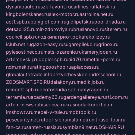
dynamoauto.ru
szk-favorit.ru
carlines.ru
flatnsk.ru
kingbolenskaner.ru
alex-motor.ru
astroline.net.ru
act1.spb.ru
polyglot.com.ru
gidlipetsk.ru
ooo-driada.ru
detsad125.ru
mir-zdoroviya.ru
bruslanovo.ru
siterem.ru
council.spb.ru
лодкипатриот.рф
kafekolizey.ru
iclub.net.ru
gazon-easy.ru
sugarepilekb.ru
grinox.ru
pylesostineco.ru
msts-ozarenie.ru
kameryjooan.ru
artemovskij.ru
dopler.spb.ru
aid70.ru
metall-perm.ru
ndm.msk.ru
ratingzooshop.ru
apiaccess.ru
globalautotrade.info
bezverhovskoe.ru
drsschool.ru
ZOOSMART.SPB.RU
dalakony.ru
medikijob.ru
remontt.spb.ru
photostudia.spb.ru
myragon.ru
terramia.ru
academy62.ru
gardengallereya.ru
rti.com.ru
artem-news.ru
biserinca.ru
krasnodarkurort.com
imshowtv.ru
mebel-v-tule.ru
mobtopik.ru
pcsecurity.net.ru
tool-sib.ru
multimetrunit.ru
sp-tour.ru
fan-cs.ru
santeh-russia.ru
symbian9.net.ru
DSHAIR.RU
tmmotors.spb.ru
xjocuricopii.com
musavtomat.msk.ru