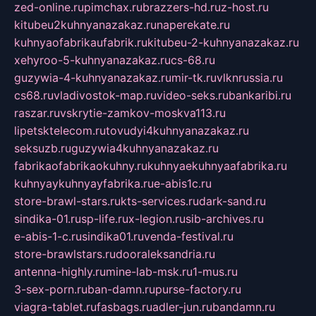
zed-online.ru
pimchax.ru
brazzers-hd.ru
z-host.ru
kitubeu2kuhnyanazakaz.ru
naperekate.ru
kuhnyaofabrikaufabrik.ru
kitubeu-2-kuhnyanazakaz.ru
xehyroo-5-kuhnyanazakaz.ru
cs-68.ru
guzywia-4-kuhnyanazakaz.ru
mir-tk.ru
vlknrussia.ru
cs68.ru
vladivostok-map.ru
video-seks.ru
bankaribi.ru
raszar.ru
vskrytie-zamkov-moskva113.ru
lipetsktelecom.ru
tovudyi4kuhnyanazakaz.ru
seksuzb.ru
guzywia4kuhnyanazakaz.ru
fabrikaofabrikaokuhny.ru
kuhnyaekuhnyaafabrika.ru
kuhnyaykuhnyayfabrika.ru
e-abis1c.ru
store-brawl-stars.ru
kts-services.ru
dark-sand.ru
sindika-01.ru
sp-life.ru
x-legion.ru
sib-archives.ru
e-abis-1-c.ru
sindika01.ru
venda-festival.ru
store-brawlstars.ru
dooraleksandria.ru
antenna-highly.ru
mine-lab-msk.ru
1-mus.ru
3-sex-porn.ru
ban-damn.ru
purse-factory.ru
viagra-tablet.ru
fasbags.ru
adler-jun.ru
bandamn.ru