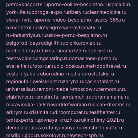
petrovkasports.ru
porno-online-besplatno.ru
splclub.ru
york-life.ru
doroga-expo.ru
ribery.ru
cleanmedicine.ru
slovar-ivrit.ru
porno-video-besplatno.ru
seks-365.ru
ovucontrol.ru
sloty-igrovyye-avtomaty.ru
ru-industriya.ru
russkoe-porno-besplatno.ru
belgorod-day.ru
digilith.ru
pichkurovlab.ru
medic-today.ru
taksu.ru
comp123.ru
don-ykt.ru
teensvoice.ru
imgsharing.ru
domashnee-porno.ru
eva-elfie.ru
foto-tur.ru
biz-doska.ru
metropoltravel.ru
veslo-i-yakor.ru
borodino-media.ru
rostotsky.ru
regionufa.ru
weiss-bet.ru
zaryna.ru
casinotablet.ru
universalia.ru
remont-mebeli-moscow.ru
termomur.ru
clubfisher.ru
remstirufa.ru
erdamchi.ru
doramamama.ru
muraviovka-park.ru
worldofwoman.ru
clean-dreams.ru
arkrym.ru
kristinita.ru
dircomputer.ru
healthenter.ru
textexperts.ru
pivnaya-kruzhka.ru
kinofilmy-2021.ru
demolalapaluza.ru
tanyavanya.ru
remstir-tolyatti.ru
msdip.ru
jdol.ru
sokolovr.ru
newtech-spb.ru