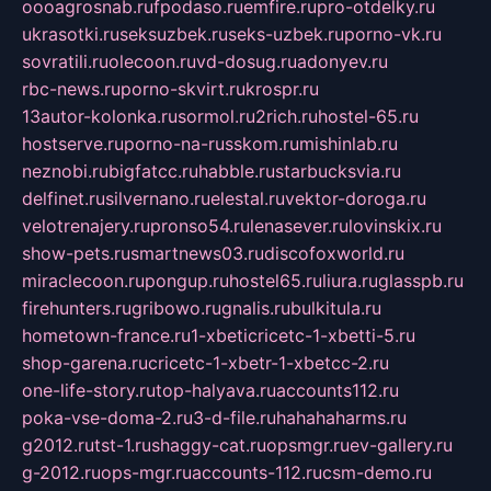
oooagrosnab.ru
fpodaso.ru
emfire.ru
pro-otdelky.ru
ukrasotki.ru
seksuzbek.ru
seks-uzbek.ru
porno-vk.ru
sovratili.ru
olecoon.ru
vd-dosug.ru
adonyev.ru
rbc-news.ru
porno-skvirt.ru
krospr.ru
13autor-kolonka.ru
sormol.ru
2rich.ru
hostel-65.ru
hostserve.ru
porno-na-russkom.ru
mishinlab.ru
neznobi.ru
bigfatcc.ru
habble.ru
starbucksvia.ru
delfinet.ru
silvernano.ru
elestal.ru
vektor-doroga.ru
velotrenajery.ru
pronso54.ru
lenasever.ru
lovinskix.ru
show-pets.ru
smartnews03.ru
discofoxworld.ru
miraclecoon.ru
pongup.ru
hostel65.ru
liura.ru
glasspb.ru
firehunters.ru
gribowo.ru
gnalis.ru
bulkitula.ru
hometown-france.ru
1-xbeticricetc-1-xbetti-5.ru
shop-garena.ru
cricetc-1-xbetr-1-xbetcc-2.ru
one-life-story.ru
top-halyava.ru
accounts112.ru
poka-vse-doma-2.ru
3-d-file.ru
hahahaharms.ru
g2012.ru
tst-1.ru
shaggy-cat.ru
opsmgr.ru
ev-gallery.ru
g-2012.ru
ops-mgr.ru
accounts-112.ru
csm-demo.ru