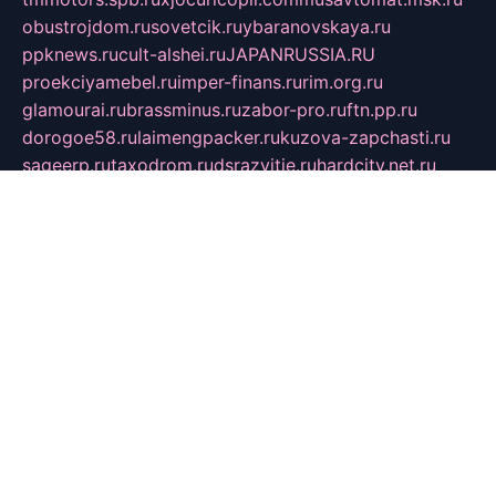
obustrojdom.ru
sovetcik.ru
ybaranovskaya.ru
ppknews.ru
cult-alshei.ru
JAPANRUSSIA.RU
proekciyamebel.ru
imper-finans.ru
rim.org.ru
glamourai.ru
brassminus.ru
zabor-pro.ru
ftn.pp.ru
dorogoe58.ru
laimengpacker.ru
kuzova-zapchasti.ru
sageerp.ru
taxodrom.ru
dsrazvitie.ru
hardcity.net.ru
ratinghomegames.ru
topservice25.ru
gubernyan.ru
gtglasslined.ru
ii4.ru
tssport.spb.ru
andorra24.com
blackwallstreet.ru
oboimos.ru
optim-doors.com.ru
ikuch.ru
nycr.org.ru
npa21.ru
vremya-ch.spb.ru
desert000.ru
ivtorgi.ru
ifiori.ru
catalog-statei.ru
dcv.org.ru
spetsmaster174.ru
ipkameryhiseeu.ru
dum26.ru
ruspol.spb.ru
fr-opendp.ru
kam-solnyshko.ru
cheyenne-arapaho.ru
sevzapmetal.spb.ru
ted-lapidus.spb.ru
parasite-eliminator.ru
sigma-complete.ru
modernworld.ru
dama-moda.ru
eholot-group.ru
sk-nvkz.ru
DRONGOLD.RU