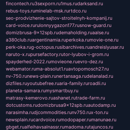
fincontech.ru
3sexporn.ru
1mus.ru
darksand.ru
rebus-toys.ru
minelab-msk.ru
rtdco.ru
seo-prodvizhenie-sajtov-stroitelnyh-kompanij.ru
card-voice.ru
rulonnyygazon177.ru
snow-guard.ru
domizbrusa-9x12spb.ru
demaholding.ru
aalse.ru
a380club.ru
argentinamia.ru
perkoka.ru
movie-one.ru
perk-oka.ru
g-octopus.ru
sibarchives.ru
andreislyusar.ru
naruto-x.ru
pursefactory.ru
tor-lyubov-i-grom.ru
spayderhed-2022.ru
movieone.ru
evro-dez.ru
webamator.ru
ma-absolut1.ru
avtopomosch27.ru
nv-750.ru
news-plain.ru
nertansaga.ru
delanalad.ru
dizfiles.ru
youtubefree.ru
aria-family.ru
roadli.ru
planeta-samara.ru
mysmartbuy.ru
matrasy-kemerovo.ru
ashanet.ru
trade-farm.ru
dotcustoms.ru
domizbrusa9x12spb.ru
autodamp.ru
narasimha.ru
djcommodities.ru
nv750.ru
x-ton.ru
newsplain.ru
cardvoice.ru
modopaper.ru
manunae.ru
gbget.ru
alfeihavsalnassr.ru
madoma.ru
tajuncos.ru