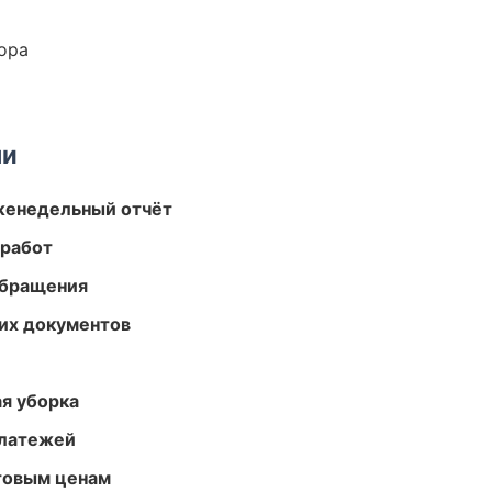
ора
ми
женедельный отчёт
 работ
обращения
их документов
ая уборка
платежей
птовым ценам