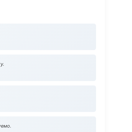
у.
уемо.