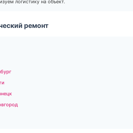
изуем логистику на объект.
ческий ремонт
а
нбург
ти
знецк
овгород