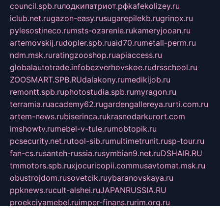
council.spb.ru
лодкипатриот.рф
kafekolizey.ru
iclub.net.ru
gazon-easy.ru
sugarepilekb.ru
grinox.ru
pylesostineco.ru
msts-ozarenie.ru
kameryjooan.ru
artemovskij.ru
dopler.spb.ru
aid70.ru
metall-perm.ru
ndm.msk.ru
ratingzooshop.ru
apiaccess.ru
globalautotrade.info
bezverhovskoe.ru
drsschool.ru
ZOOSMART.SPB.RU
dalakony.ru
medikijob.ru
remontt.spb.ru
photostudia.spb.ru
myragon.ru
terramia.ru
academy62.ru
gardengallereya.ru
rti.com.ru
artem-news.ru
biserinca.ru
krasnodarkurort.com
imshowtv.ru
mebel-v-tule.ru
mobtopik.ru
pcsecurity.net.ru
tool-sib.ru
multimetrunit.ru
sp-tour.ru
fan-cs.ru
santeh-russia.ru
symbian9.net.ru
DSHAIR.RU
tmmotors.spb.ru
xjocuricopii.com
musavtomat.msk.ru
obustrojdom.ru
sovetcik.ru
ybaranovskaya.ru
ppknews.ru
cult-alshei.ru
JAPANRUSSIA.RU
proekciyamebel.ru
imper-finans.ru
rim.org.ru
glamourai.ru
brassminus.ru
zabor-pro.ru
ftn.pp.ru