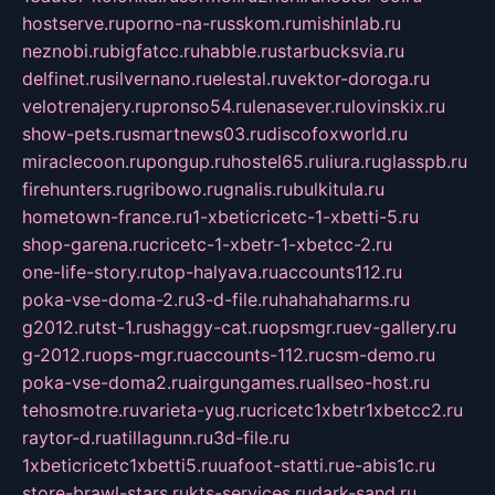
hostserve.ru
porno-na-russkom.ru
mishinlab.ru
neznobi.ru
bigfatcc.ru
habble.ru
starbucksvia.ru
delfinet.ru
silvernano.ru
elestal.ru
vektor-doroga.ru
velotrenajery.ru
pronso54.ru
lenasever.ru
lovinskix.ru
show-pets.ru
smartnews03.ru
discofoxworld.ru
miraclecoon.ru
pongup.ru
hostel65.ru
liura.ru
glasspb.ru
firehunters.ru
gribowo.ru
gnalis.ru
bulkitula.ru
hometown-france.ru
1-xbeticricetc-1-xbetti-5.ru
shop-garena.ru
cricetc-1-xbetr-1-xbetcc-2.ru
one-life-story.ru
top-halyava.ru
accounts112.ru
poka-vse-doma-2.ru
3-d-file.ru
hahahaharms.ru
g2012.ru
tst-1.ru
shaggy-cat.ru
opsmgr.ru
ev-gallery.ru
g-2012.ru
ops-mgr.ru
accounts-112.ru
csm-demo.ru
poka-vse-doma2.ru
airgungames.ru
allseo-host.ru
tehosmotre.ru
varieta-yug.ru
cricetc1xbetr1xbetcc2.ru
raytor-d.ru
atillagunn.ru
3d-file.ru
1xbeticricetc1xbetti5.ru
uafoot-statti.ru
e-abis1c.ru
store-brawl-stars.ru
kts-services.ru
dark-sand.ru