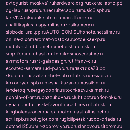
avtoyurist-moskva1.ru
hardware.org.ru
схема-авто.рф
dg-lab.ru
angrup.ru
recruiter.spb.ru
music8.spb.ru
krsk124.ru
kubok.spb.ru
romanofforex.ru
analitikaplus.ru
spyonline.ru
zosikamery.ru
sloboda-ural.pp.ru
AUTO-COM.SU
hohota.net
alimy.ru
online-z.com
aromat-vostoka.ru
otdelkaexp.ru
mobilvest.ru
bbd.net.ru
mebelshop.msk.ru
smp-forum.ru
bastion-td.ru
kosmoscreative.ru
avrmotors.ru
art-galadesign.ru
tiffany-c.ru
ecostep-samara.ru
d-p.spb.ru
галактика73.рф
sko.com.ru
davitamebel-spb.ru
fotsis.ru
tesiaes.ru
kokoroyari.spb.ru
blesna-kazan.ru
mossilver.ru
lenderoq.ru
sergeydobrin.ru
tochkazvuka.msk.ru
people-of-art.ru
bezzubova.ru
clubtibet.ru
orior-aks.ru
dynamoauto.ru
szk-favorit.ru
carlines.ru
flatnsk.ru
kingbolenskaner.ru
alex-motor.ru
astroline.net.ru
act1.spb.ru
polyglot.com.ru
gidlipetsk.ru
ooo-driada.ru
detsad125.ru
mir-zdoroviya.ru
bruslanovo.ru
siterem.ru