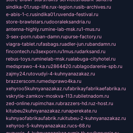
sindika-01.ru
sp-life.ru
x-legion.ru
sib-archives.ru
e-abis-1-c.ru
sindika01.ru
venda-festival.ru
store-brawlstars.ru
dooraleksandria.ru
antenna-highly.ru
mine-lab-msk.ru
1-mus.ru
3-sex-porn.ru
ban-damn.ru
purse-factory.ru
viagra-tablet.ru
fasbags.ru
adler-jun.ru
bandamn.ru
fincontech.ru
3sexporn.ru
1mus.ru
darksand.ru
rebus-toys.ru
minelab-msk.ru
alabuga-cityhotel.ru
medsprawo-4-ka.ru
2864420.ru
blagodarenie-spb.ru
zajmy24.ru
tovudyi-4-kuhnyanazakaz.ru
brazzerscom.ru
medsprawo4ka.ru
xehyroo5kuhnyanazakaz.ru
fabrikayfabrikaefabrika.ru
vskrytie-zamkov-moskva-113.ru
biletnadom.ru
zed-online.ru
pimchax.ru
brazzers-hd.ru
z-host.ru
kitubeu2kuhnyanazakaz.ru
naperekate.ru
kuhnyaofabrikaufabrik.ru
kitubeu-2-kuhnyanazakaz.ru
xehyroo-5-kuhnyanazakaz.ru
cs-68.ru