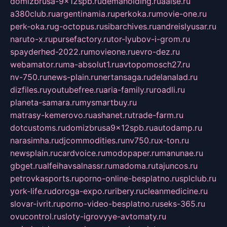
domizbrusa-9x12spb.ru
demaholding.ru
aalse.ru
a380club.ru
argentinamia.ru
perkoka.ru
movie-one.ru
perk-oka.ru
g-octopus.ru
sibarchives.ru
andreislyusar.ru
naruto-x.ru
pursefactory.ru
tor-lyubov-i-grom.ru
spayderhed-2022.ru
movieone.ru
evro-dez.ru
webamator.ru
ma-absolut1.ru
avtopomosch27.ru
nv-750.ru
news-plain.ru
nertansaga.ru
delanalad.ru
dizfiles.ru
youtubefree.ru
aria-family.ru
roadli.ru
planeta-samara.ru
mysmartbuy.ru
matrasy-kemerovo.ru
ashanet.ru
trade-farm.ru
dotcustoms.ru
domizbrusa9x12spb.ru
autodamp.ru
narasimha.ru
djcommodities.ru
nv750.ru
x-ton.ru
newsplain.ru
cardvoice.ru
modopaper.ru
manunae.ru
gbget.ru
alfeihavsalnassr.ru
madoma.ru
tajuncos.ru
petrovkasports.ru
porno-online-besplatno.ru
splclub.ru
york-life.ru
doroga-expo.ru
ribery.ru
cleanmedicine.ru
slovar-ivrit.ru
porno-video-besplatno.ru
seks-365.ru
ovucontrol.ru
sloty-igrovyye-avtomaty.ru