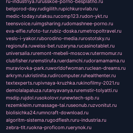
ru-industriya.ru
russkoe-porno-besplatno.ru
belgorod-day.ru
digilith.ru
pichkurovlab.ru
medic-today.ru
taksu.ru
comp123.ru
don-ykt.ru
teensvoice.ru
imgsharing.ru
domashnee-porno.ru
eva-elfie.ru
foto-tur.ru
biz-doska.ru
metropoltravel.ru
veslo-i-yakor.ru
borodino-media.ru
rostotsky.ru
regionufa.ru
weiss-bet.ru
zaryna.ru
casinotablet.ru
universalia.ru
remont-mebeli-moscow.ru
termomur.ru
clubfisher.ru
remstirufa.ru
erdamchi.ru
doramamama.ru
muraviovka-park.ru
worldofwoman.ru
clean-dreams.ru
arkrym.ru
kristinita.ru
dircomputer.ru
healthenter.ru
textexperts.ru
pivnaya-kruzhka.ru
kinofilmy-2021.ru
demolalapaluza.ru
tanyavanya.ru
remstir-tolyatti.ru
msdip.ru
jdol.ru
sokolovr.ru
newtech-spb.ru
rezemkleim.ru
massage-tai.ru
seonub.ru
zvonitut.ru
biolisichka24.ru
mncraft-download.ru
algoritm-sistema.ru
godflesh.ru
ru-industria.ru
zebra-tlt.ru
okna-proficom.ru
erynok.ru