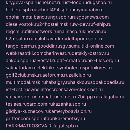
krygeva-spa.ru
chel.net.ru
rust-loco.ru
dugshop.ru
hl-beta.spb.ru
school494.spb.ru
mymubaby.ru
epoha-metalband.ru
ngr.spb.ru
rusgosnews.com
dieselvostok.ru
24hostel.msk.ru
w-dev.ru
f-ship.ru
regsmi.ru
filmnetwork.ru
malinasp.ru
kinosvin.ru
h2o-salon.ru
malutkayork.ru
deltaprim.spb.ru
tango-perm.ru
gooddir.ru
sgv.su
multiki-online.com
webkrasotki.com
cherinvest.ru
detskiy-ostrov.ru
ankou.spb.ru
alvesta1.ru
pdf-creator.ru
nix-files.org.ru
sakhatoday.ru
elektrikersymboler.ru
sputnikyes.ru
golf2club.msk.ru
aeforums.ru
zallclub.ru
multimodal.msk.ru
habaigry.ru
haikko.ru
sobakopedia.ru
isz-fest.ru
ewnc.info
screensaver-clock.net.ru
volnav.spb.ru
comnat.ru
npf.net.ru
7bit.pp.ru
kalugatur.ru
tesiaes.ru
card.com.ru
kazanka.spb.ru
gildiya-kuznecov.ru
kameryboavision.ru
griffoncom.spb.ru
fabrika-emotsiy.ru
PARK-MATROSOVA.RU
agat.spb.ru