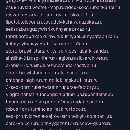
guzywia-4-kuhnyanazakaz.ru
mir-tk.ru
vlknrussia.ru
cs68.ru
vladivostok-map.ru
video-seks.ru
bankaribi.ru
raszar.ru
vskrytie-zamkov-moskva113.ru
lipetsktelecom.ru
tovudyi4kuhnyanazakaz.ru
seksuzb.ru
guzywia4kuhnyanazakaz.ru
fabrikaofabrikaokuhny.ru
kuhnyaekuhnyaafabrika.ru
kuhnyaykuhnyayfabrika.ru
e-abis1c.ru
store-brawl-stars.ru
kts-services.ru
dark-sand.ru
sindika-01.ru
sp-life.ru
x-legion.ru
sib-archives.ru
e-abis-1-c.ru
sindika01.ru
venda-festival.ru
store-brawlstars.ru
dooraleksandria.ru
antenna-highly.ru
mine-lab-msk.ru
1-mus.ru
3-sex-porn.ru
ban-damn.ru
purse-factory.ru
viagra-tablet.ru
fasbags.ru
adler-jun.ru
bandamn.ru
fincontech.ru
3sexporn.ru
1mus.ru
darksand.ru
rebus-toys.ru
minelab-msk.ru
rtdco.ru
seo-prodvizhenie-sajtov-stroitelnyh-kompanij.ru
card-voice.ru
rulonnyygazon177.ru
snow-guard.ru