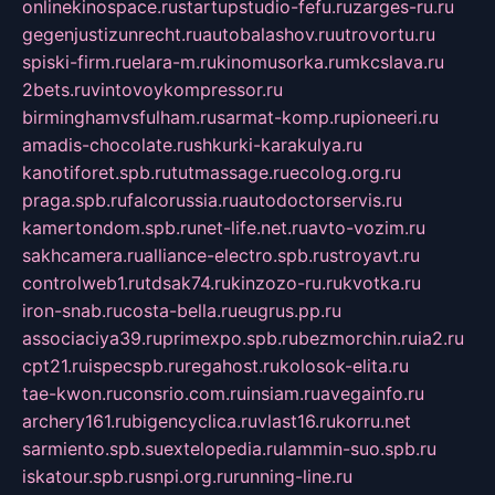
onlinekinospace.ru
startupstudio-fefu.ru
zarges-ru.ru
gegenjustizunrecht.ru
autobalashov.ru
utrovortu.ru
spiski-firm.ru
elara-m.ru
kinomusorka.ru
mkcslava.ru
2bets.ru
vintovoykompressor.ru
birminghamvsfulham.ru
sarmat-komp.ru
pioneeri.ru
amadis-chocolate.ru
shkurki-karakulya.ru
kanotiforet.spb.ru
tutmassage.ru
ecolog.org.ru
praga.spb.ru
falcorussia.ru
autodoctorservis.ru
kamertondom.spb.ru
net-life.net.ru
avto-vozim.ru
sakhcamera.ru
alliance-electro.spb.ru
stroyavt.ru
controlweb1.ru
tdsak74.ru
kinzozo-ru.ru
kvotka.ru
iron-snab.ru
costa-bella.ru
eugrus.pp.ru
associaciya39.ru
primexpo.spb.ru
bezmorchin.ru
ia2.ru
cpt21.ru
ispecspb.ru
regahost.ru
kolosok-elita.ru
tae-kwon.ru
consrio.com.ru
insiam.ru
avegainfo.ru
archery161.ru
bigencyclica.ru
vlast16.ru
korru.net
sarmiento.spb.su
extelopedia.ru
lammin-suo.spb.ru
iskatour.spb.ru
snpi.org.ru
running-line.ru