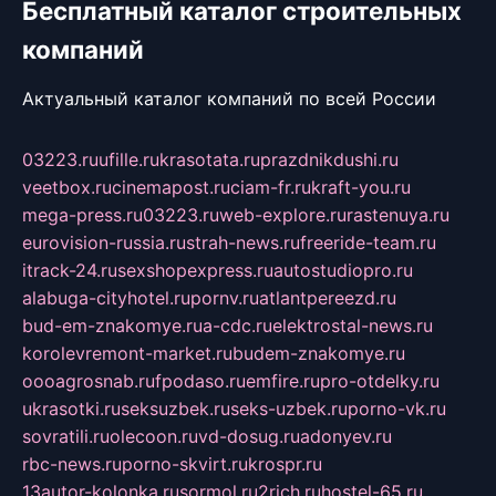
Бесплатный каталог строительных
компаний
Актуальный каталог компаний по всей России
03223.ru
ufille.ru
krasotata.ru
prazdnikdushi.ru
veetbox.ru
cinemapost.ru
ciam-fr.ru
kraft-you.ru
mega-press.ru
03223.ru
web-explore.ru
rastenuya.ru
eurovision-russia.ru
strah-news.ru
freeride-team.ru
itrack-24.ru
sexshopexpress.ru
autostudiopro.ru
alabuga-cityhotel.ru
pornv.ru
atlantpereezd.ru
bud-em-znakomye.ru
a-cdc.ru
elektrostal-news.ru
korolevremont-market.ru
budem-znakomye.ru
oooagrosnab.ru
fpodaso.ru
emfire.ru
pro-otdelky.ru
ukrasotki.ru
seksuzbek.ru
seks-uzbek.ru
porno-vk.ru
sovratili.ru
olecoon.ru
vd-dosug.ru
adonyev.ru
rbc-news.ru
porno-skvirt.ru
krospr.ru
13autor-kolonka.ru
sormol.ru
2rich.ru
hostel-65.ru