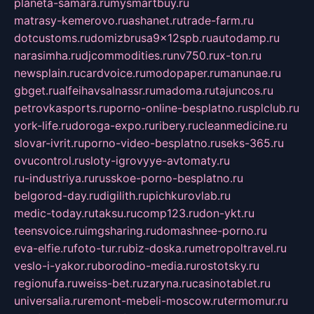
planeta-samara.ru
mysmartbuy.ru
matrasy-kemerovo.ru
ashanet.ru
trade-farm.ru
dotcustoms.ru
domizbrusa9x12spb.ru
autodamp.ru
narasimha.ru
djcommodities.ru
nv750.ru
x-ton.ru
newsplain.ru
cardvoice.ru
modopaper.ru
manunae.ru
gbget.ru
alfeihavsalnassr.ru
madoma.ru
tajuncos.ru
petrovkasports.ru
porno-online-besplatno.ru
splclub.ru
york-life.ru
doroga-expo.ru
ribery.ru
cleanmedicine.ru
slovar-ivrit.ru
porno-video-besplatno.ru
seks-365.ru
ovucontrol.ru
sloty-igrovyye-avtomaty.ru
ru-industriya.ru
russkoe-porno-besplatno.ru
belgorod-day.ru
digilith.ru
pichkurovlab.ru
medic-today.ru
taksu.ru
comp123.ru
don-ykt.ru
teensvoice.ru
imgsharing.ru
domashnee-porno.ru
eva-elfie.ru
foto-tur.ru
biz-doska.ru
metropoltravel.ru
veslo-i-yakor.ru
borodino-media.ru
rostotsky.ru
regionufa.ru
weiss-bet.ru
zaryna.ru
casinotablet.ru
universalia.ru
remont-mebeli-moscow.ru
termomur.ru