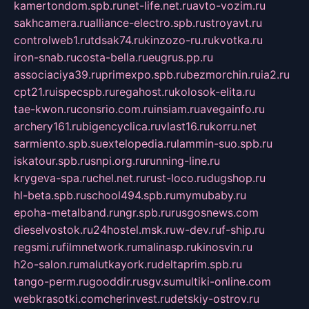
kamertondom.spb.ru
net-life.net.ru
avto-vozim.ru
sakhcamera.ru
alliance-electro.spb.ru
stroyavt.ru
controlweb1.ru
tdsak74.ru
kinzozo-ru.ru
kvotka.ru
iron-snab.ru
costa-bella.ru
eugrus.pp.ru
associaciya39.ru
primexpo.spb.ru
bezmorchin.ru
ia2.ru
cpt21.ru
ispecspb.ru
regahost.ru
kolosok-elita.ru
tae-kwon.ru
consrio.com.ru
insiam.ru
avegainfo.ru
archery161.ru
bigencyclica.ru
vlast16.ru
korru.net
sarmiento.spb.su
extelopedia.ru
lammin-suo.spb.ru
iskatour.spb.ru
snpi.org.ru
running-line.ru
krygeva-spa.ru
chel.net.ru
rust-loco.ru
dugshop.ru
hl-beta.spb.ru
school494.spb.ru
mymubaby.ru
epoha-metalband.ru
ngr.spb.ru
rusgosnews.com
dieselvostok.ru
24hostel.msk.ru
w-dev.ru
f-ship.ru
regsmi.ru
filmnetwork.ru
malinasp.ru
kinosvin.ru
h2o-salon.ru
malutkayork.ru
deltaprim.spb.ru
tango-perm.ru
gooddir.ru
sgv.su
multiki-online.com
webkrasotki.com
cherinvest.ru
detskiy-ostrov.ru