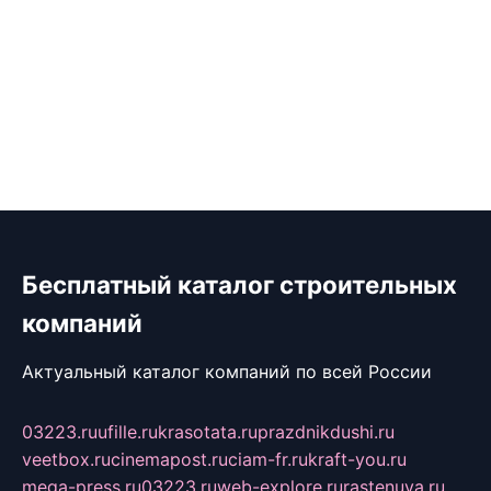
Бесплатный каталог строительных
компаний
Актуальный каталог компаний по всей России
03223.ru
ufille.ru
krasotata.ru
prazdnikdushi.ru
veetbox.ru
cinemapost.ru
ciam-fr.ru
kraft-you.ru
mega-press.ru
03223.ru
web-explore.ru
rastenuya.ru