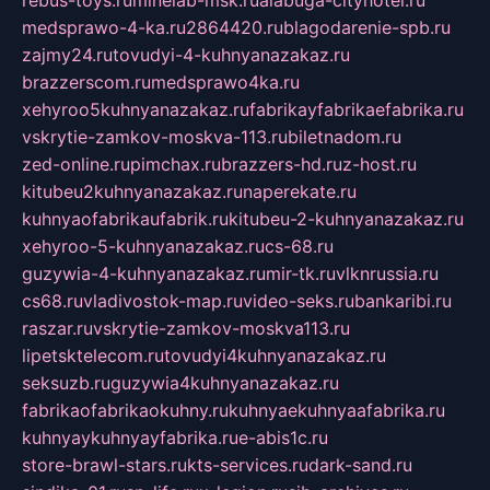
rebus-toys.ru
minelab-msk.ru
alabuga-cityhotel.ru
medsprawo-4-ka.ru
2864420.ru
blagodarenie-spb.ru
zajmy24.ru
tovudyi-4-kuhnyanazakaz.ru
brazzerscom.ru
medsprawo4ka.ru
xehyroo5kuhnyanazakaz.ru
fabrikayfabrikaefabrika.ru
vskrytie-zamkov-moskva-113.ru
biletnadom.ru
zed-online.ru
pimchax.ru
brazzers-hd.ru
z-host.ru
kitubeu2kuhnyanazakaz.ru
naperekate.ru
kuhnyaofabrikaufabrik.ru
kitubeu-2-kuhnyanazakaz.ru
xehyroo-5-kuhnyanazakaz.ru
cs-68.ru
guzywia-4-kuhnyanazakaz.ru
mir-tk.ru
vlknrussia.ru
cs68.ru
vladivostok-map.ru
video-seks.ru
bankaribi.ru
raszar.ru
vskrytie-zamkov-moskva113.ru
lipetsktelecom.ru
tovudyi4kuhnyanazakaz.ru
seksuzb.ru
guzywia4kuhnyanazakaz.ru
fabrikaofabrikaokuhny.ru
kuhnyaekuhnyaafabrika.ru
kuhnyaykuhnyayfabrika.ru
e-abis1c.ru
store-brawl-stars.ru
kts-services.ru
dark-sand.ru