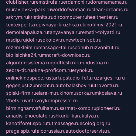
clubfisher.ru
remstirufa.ru
erdamchi.ru
doramamama.ru
muraviovka-park.ru
worldofwoman.ru
clean-dreams.ru
arkrym.ru
kristinita.ru
dircomputer.ru
healthenter.ru
textexperts.ru
pivnaya-kruzhka.ru
kinofilmy-2021.ru
demolalapaluza.ru
tanyavanya.ru
remstir-tolyatti.ru
msdip.ru
jdol.ru
sokolovr.ru
newtech-spb.ru
rezemkleim.ru
massage-tai.ru
seonub.ru
zvonitut.ru
biolisichka24.ru
mncraft-download.ru
algoritm-sistema.ru
godflesh.ru
ru-industria.ru
zebra-tlt.ru
okna-proficom.ru
erynok.ru
onlinekinospace.ru
startupstudio-fefu.ru
zarges-ru.ru
gegenjustizunrecht.ru
autobalashov.ru
utrovortu.ru
spiski-firm.ru
elara-m.ru
kinomusorka.ru
mkcslava.ru
2bets.ru
vintovoykompressor.ru
birminghamvsfulham.ru
sarmat-komp.ru
pioneeri.ru
amadis-chocolate.ru
shkurki-karakulya.ru
kanotiforet.spb.ru
tutmassage.ru
ecolog.org.ru
praga.spb.ru
falcorussia.ru
autodoctorservis.ru