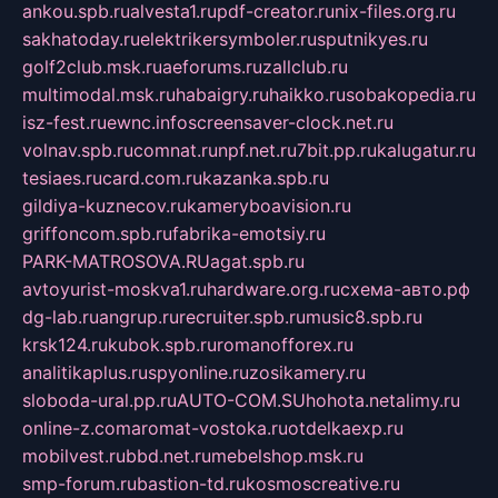
ankou.spb.ru
alvesta1.ru
pdf-creator.ru
nix-files.org.ru
sakhatoday.ru
elektrikersymboler.ru
sputnikyes.ru
golf2club.msk.ru
aeforums.ru
zallclub.ru
multimodal.msk.ru
habaigry.ru
haikko.ru
sobakopedia.ru
isz-fest.ru
ewnc.info
screensaver-clock.net.ru
volnav.spb.ru
comnat.ru
npf.net.ru
7bit.pp.ru
kalugatur.ru
tesiaes.ru
card.com.ru
kazanka.spb.ru
gildiya-kuznecov.ru
kameryboavision.ru
griffoncom.spb.ru
fabrika-emotsiy.ru
PARK-MATROSOVA.RU
agat.spb.ru
avtoyurist-moskva1.ru
hardware.org.ru
схема-авто.рф
dg-lab.ru
angrup.ru
recruiter.spb.ru
music8.spb.ru
krsk124.ru
kubok.spb.ru
romanofforex.ru
analitikaplus.ru
spyonline.ru
zosikamery.ru
sloboda-ural.pp.ru
AUTO-COM.SU
hohota.net
alimy.ru
online-z.com
aromat-vostoka.ru
otdelkaexp.ru
mobilvest.ru
bbd.net.ru
mebelshop.msk.ru
smp-forum.ru
bastion-td.ru
kosmoscreative.ru