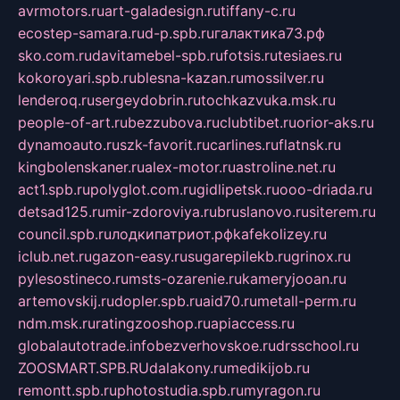
avrmotors.ru
art-galadesign.ru
tiffany-c.ru
ecostep-samara.ru
d-p.spb.ru
галактика73.рф
sko.com.ru
davitamebel-spb.ru
fotsis.ru
tesiaes.ru
kokoroyari.spb.ru
blesna-kazan.ru
mossilver.ru
lenderoq.ru
sergeydobrin.ru
tochkazvuka.msk.ru
people-of-art.ru
bezzubova.ru
clubtibet.ru
orior-aks.ru
dynamoauto.ru
szk-favorit.ru
carlines.ru
flatnsk.ru
kingbolenskaner.ru
alex-motor.ru
astroline.net.ru
act1.spb.ru
polyglot.com.ru
gidlipetsk.ru
ooo-driada.ru
detsad125.ru
mir-zdoroviya.ru
bruslanovo.ru
siterem.ru
council.spb.ru
лодкипатриот.рф
kafekolizey.ru
iclub.net.ru
gazon-easy.ru
sugarepilekb.ru
grinox.ru
pylesostineco.ru
msts-ozarenie.ru
kameryjooan.ru
artemovskij.ru
dopler.spb.ru
aid70.ru
metall-perm.ru
ndm.msk.ru
ratingzooshop.ru
apiaccess.ru
globalautotrade.info
bezverhovskoe.ru
drsschool.ru
ZOOSMART.SPB.RU
dalakony.ru
medikijob.ru
remontt.spb.ru
photostudia.spb.ru
myragon.ru