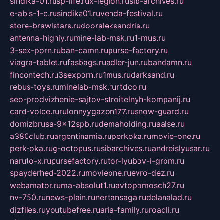
sindika-01.ru
sp-life.ru
x-legion.ru
sib-archives.ru
e-abis-1-c.ru
sindika01.ru
venda-festival.ru
store-brawlstars.ru
dooraleksandria.ru
antenna-highly.ru
mine-lab-msk.ru
1-mus.ru
3-sex-porn.ru
ban-damn.ru
purse-factory.ru
viagra-tablet.ru
fasbags.ru
adler-jun.ru
bandamn.ru
fincontech.ru
3sexporn.ru
1mus.ru
darksand.ru
rebus-toys.ru
minelab-msk.ru
rtdco.ru
seo-prodvizhenie-sajtov-stroitelnyh-kompanij.ru
card-voice.ru
rulonnyygazon177.ru
snow-guard.ru
domizbrusa-9x12spb.ru
demaholding.ru
aalse.ru
a380club.ru
argentinamia.ru
perkoka.ru
movie-one.ru
perk-oka.ru
g-octopus.ru
sibarchives.ru
andreislyusar.ru
naruto-x.ru
pursefactory.ru
tor-lyubov-i-grom.ru
spayderhed-2022.ru
movieone.ru
evro-dez.ru
webamator.ru
ma-absolut1.ru
avtopomosch27.ru
nv-750.ru
news-plain.ru
nertansaga.ru
delanalad.ru
dizfiles.ru
youtubefree.ru
aria-family.ru
roadli.ru