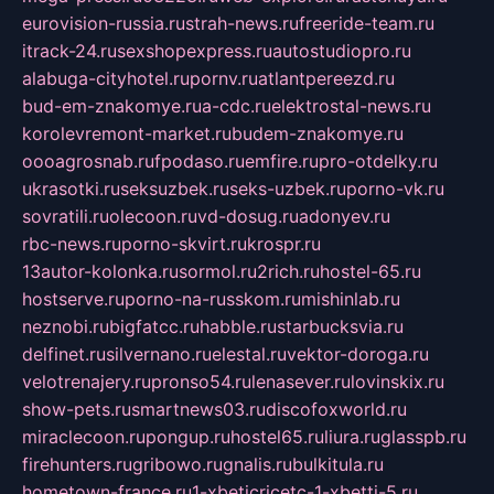
eurovision-russia.ru
strah-news.ru
freeride-team.ru
itrack-24.ru
sexshopexpress.ru
autostudiopro.ru
alabuga-cityhotel.ru
pornv.ru
atlantpereezd.ru
bud-em-znakomye.ru
a-cdc.ru
elektrostal-news.ru
korolevremont-market.ru
budem-znakomye.ru
oooagrosnab.ru
fpodaso.ru
emfire.ru
pro-otdelky.ru
ukrasotki.ru
seksuzbek.ru
seks-uzbek.ru
porno-vk.ru
sovratili.ru
olecoon.ru
vd-dosug.ru
adonyev.ru
rbc-news.ru
porno-skvirt.ru
krospr.ru
13autor-kolonka.ru
sormol.ru
2rich.ru
hostel-65.ru
hostserve.ru
porno-na-russkom.ru
mishinlab.ru
neznobi.ru
bigfatcc.ru
habble.ru
starbucksvia.ru
delfinet.ru
silvernano.ru
elestal.ru
vektor-doroga.ru
velotrenajery.ru
pronso54.ru
lenasever.ru
lovinskix.ru
show-pets.ru
smartnews03.ru
discofoxworld.ru
miraclecoon.ru
pongup.ru
hostel65.ru
liura.ru
glasspb.ru
firehunters.ru
gribowo.ru
gnalis.ru
bulkitula.ru
hometown-france.ru
1-xbeticricetc-1-xbetti-5.ru