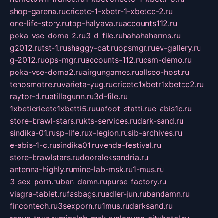
shop-garena.ru
cricetc-1-xbetr-1-xbetcc-2.ru
one-life-story.ru
top-halyava.ru
accounts112.ru
poka-vse-doma-2.ru
3-d-file.ru
hahahaharms.ru
g2012.ru
tst-1.ru
shaggy-cat.ru
opsmgr.ru
ev-gallery.ru
g-2012.ru
ops-mgr.ru
accounts-112.ru
csm-demo.ru
poka-vse-doma2.ru
airgungames.ru
allseo-host.ru
tehosmotre.ru
varieta-yug.ru
cricetc1xbetr1xbetcc2.ru
raytor-d.ru
atillagunn.ru
3d-file.ru
1xbeticricetc1xbetti5.ru
uafoot-statti.ru
e-abis1c.ru
store-brawl-stars.ru
kts-services.ru
dark-sand.ru
sindika-01.ru
sp-life.ru
x-legion.ru
sib-archives.ru
e-abis-1-c.ru
sindika01.ru
venda-festival.ru
store-brawlstars.ru
dooraleksandria.ru
antenna-highly.ru
mine-lab-msk.ru
1-mus.ru
3-sex-porn.ru
ban-damn.ru
purse-factory.ru
viagra-tablet.ru
fasbags.ru
adler-jun.ru
bandamn.ru
fincontech.ru
3sexporn.ru
1mus.ru
darksand.ru