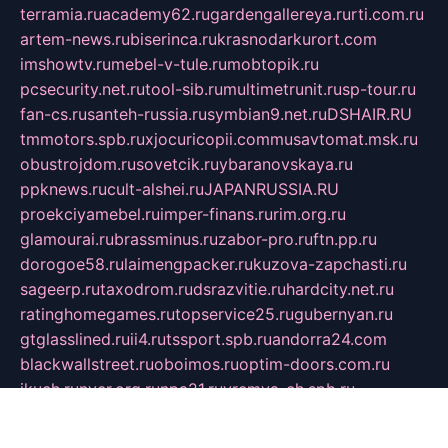
terramia.ru
academy62.ru
gardengallereya.ru
rti.com.ru
artem-news.ru
biserinca.ru
krasnodarkurort.com
imshowtv.ru
mebel-v-tule.ru
mobtopik.ru
pcsecurity.net.ru
tool-sib.ru
multimetrunit.ru
sp-tour.ru
fan-cs.ru
santeh-russia.ru
symbian9.net.ru
DSHAIR.RU
tmmotors.spb.ru
xjocuricopii.com
musavtomat.msk.ru
obustrojdom.ru
sovetcik.ru
ybaranovskaya.ru
ppknews.ru
cult-alshei.ru
JAPANRUSSIA.RU
proekciyamebel.ru
imper-finans.ru
rim.org.ru
glamourai.ru
brassminus.ru
zabor-pro.ru
ftn.pp.ru
dorogoe58.ru
laimengpacker.ru
kuzova-zapchasti.ru
sageerp.ru
taxodrom.ru
dsrazvitie.ru
hardcity.net.ru
ratinghomegames.ru
topservice25.ru
gubernyan.ru
gtglasslined.ru
ii4.ru
tssport.spb.ru
andorra24.com
blackwallstreet.ru
oboimos.ru
optim-doors.com.ru
ikuch.ru
nycr.org.ru
npa21.ru
vremya-ch.spb.ru
desert000.ru
ivtorgi.ru
ifiori.ru
catalog-statei.ru
dcv.org.ru
spetsmaster174.ru
ipkameryhiseeu.ru