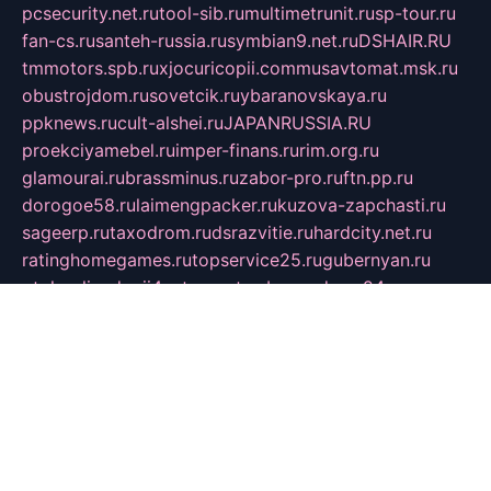
pcsecurity.net.ru
tool-sib.ru
multimetrunit.ru
sp-tour.ru
fan-cs.ru
santeh-russia.ru
symbian9.net.ru
DSHAIR.RU
tmmotors.spb.ru
xjocuricopii.com
musavtomat.msk.ru
obustrojdom.ru
sovetcik.ru
ybaranovskaya.ru
ppknews.ru
cult-alshei.ru
JAPANRUSSIA.RU
proekciyamebel.ru
imper-finans.ru
rim.org.ru
glamourai.ru
brassminus.ru
zabor-pro.ru
ftn.pp.ru
dorogoe58.ru
laimengpacker.ru
kuzova-zapchasti.ru
sageerp.ru
taxodrom.ru
dsrazvitie.ru
hardcity.net.ru
ratinghomegames.ru
topservice25.ru
gubernyan.ru
gtglasslined.ru
ii4.ru
tssport.spb.ru
andorra24.com
blackwallstreet.ru
oboimos.ru
optim-doors.com.ru
ikuch.ru
nycr.org.ru
npa21.ru
vremya-ch.spb.ru
desert000.ru
ivtorgi.ru
ifiori.ru
catalog-statei.ru
dcv.org.ru
spetsmaster174.ru
ipkameryhiseeu.ru
dum26.ru
ruspol.spb.ru
fr-opendp.ru
kam-solnyshko.ru
cheyenne-arapaho.ru
sevzapmetal.spb.ru
ted-lapidus.spb.ru
parasite-eliminator.ru