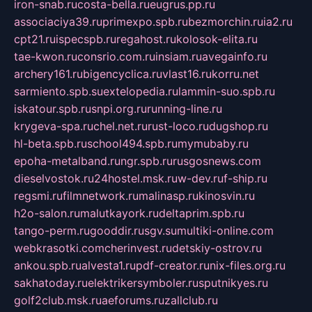
iron-snab.ru
costa-bella.ru
eugrus.pp.ru
associaciya39.ru
primexpo.spb.ru
bezmorchin.ru
ia2.ru
cpt21.ru
ispecspb.ru
regahost.ru
kolosok-elita.ru
tae-kwon.ru
consrio.com.ru
insiam.ru
avegainfo.ru
archery161.ru
bigencyclica.ru
vlast16.ru
korru.net
sarmiento.spb.su
extelopedia.ru
lammin-suo.spb.ru
iskatour.spb.ru
snpi.org.ru
running-line.ru
krygeva-spa.ru
chel.net.ru
rust-loco.ru
dugshop.ru
hl-beta.spb.ru
school494.spb.ru
mymubaby.ru
epoha-metalband.ru
ngr.spb.ru
rusgosnews.com
dieselvostok.ru
24hostel.msk.ru
w-dev.ru
f-ship.ru
regsmi.ru
filmnetwork.ru
malinasp.ru
kinosvin.ru
h2o-salon.ru
malutkayork.ru
deltaprim.spb.ru
tango-perm.ru
gooddir.ru
sgv.su
multiki-online.com
webkrasotki.com
cherinvest.ru
detskiy-ostrov.ru
ankou.spb.ru
alvesta1.ru
pdf-creator.ru
nix-files.org.ru
sakhatoday.ru
elektrikersymboler.ru
sputnikyes.ru
golf2club.msk.ru
aeforums.ru
zallclub.ru