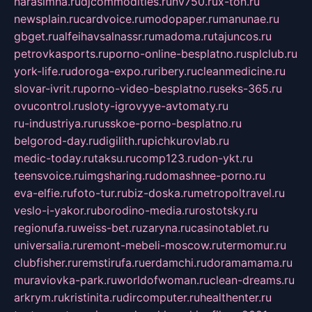
narasimha.ru
djcommodities.ru
nv750.ru
x-ton.ru
newsplain.ru
cardvoice.ru
modopaper.ru
manunae.ru
gbget.ru
alfeihavsalnassr.ru
madoma.ru
tajuncos.ru
petrovkasports.ru
porno-online-besplatno.ru
splclub.ru
york-life.ru
doroga-expo.ru
ribery.ru
cleanmedicine.ru
slovar-ivrit.ru
porno-video-besplatno.ru
seks-365.ru
ovucontrol.ru
sloty-igrovyye-avtomaty.ru
ru-industriya.ru
russkoe-porno-besplatno.ru
belgorod-day.ru
digilith.ru
pichkurovlab.ru
medic-today.ru
taksu.ru
comp123.ru
don-ykt.ru
teensvoice.ru
imgsharing.ru
domashnee-porno.ru
eva-elfie.ru
foto-tur.ru
biz-doska.ru
metropoltravel.ru
veslo-i-yakor.ru
borodino-media.ru
rostotsky.ru
regionufa.ru
weiss-bet.ru
zaryna.ru
casinotablet.ru
universalia.ru
remont-mebeli-moscow.ru
termomur.ru
clubfisher.ru
remstirufa.ru
erdamchi.ru
doramamama.ru
muraviovka-park.ru
worldofwoman.ru
clean-dreams.ru
arkrym.ru
kristinita.ru
dircomputer.ru
healthenter.ru