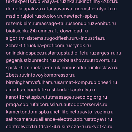
textexperts.ru
pivnaya-kruzhka.ru
kinofilmy-2021.ru
demolalapaluza.ru
tanyavanya.ru
remstir-tolyatti.ru
msdip.ru
jdol.ru
sokolovr.ru
newtech-spb.ru
rezemkleim.ru
massage-tai.ru
seonub.ru
zvonitut.ru
biolisichka24.ru
mncraft-download.ru
algoritm-sistema.ru
godflesh.ru
ru-industria.ru
zebra-tlt.ru
okna-proficom.ru
erynok.ru
onlinekinospace.ru
startupstudio-fefu.ru
zarges-ru.ru
gegenjustizunrecht.ru
autobalashov.ru
utrovortu.ru
spiski-firm.ru
elara-m.ru
kinomusorka.ru
mkcslava.ru
2bets.ru
vintovoykompressor.ru
birminghamvsfulham.ru
sarmat-komp.ru
pioneeri.ru
amadis-chocolate.ru
shkurki-karakulya.ru
kanotiforet.spb.ru
tutmassage.ru
ecolog.org.ru
praga.spb.ru
falcorussia.ru
autodoctorservis.ru
kamertondom.spb.ru
net-life.net.ru
avto-vozim.ru
sakhcamera.ru
alliance-electro.spb.ru
stroyavt.ru
controlweb1.ru
tdsak74.ru
kinzozo-ru.ru
kvotka.ru