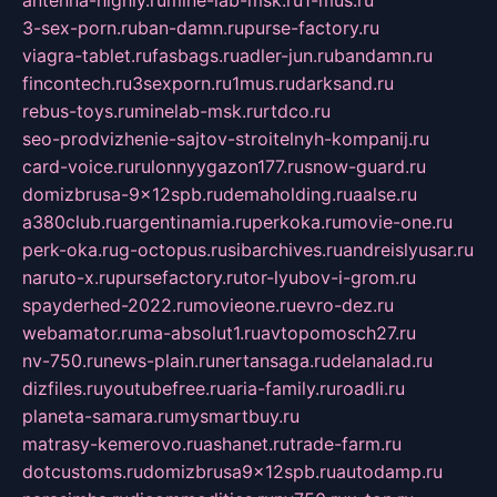
3-sex-porn.ru
ban-damn.ru
purse-factory.ru
viagra-tablet.ru
fasbags.ru
adler-jun.ru
bandamn.ru
fincontech.ru
3sexporn.ru
1mus.ru
darksand.ru
rebus-toys.ru
minelab-msk.ru
rtdco.ru
seo-prodvizhenie-sajtov-stroitelnyh-kompanij.ru
card-voice.ru
rulonnyygazon177.ru
snow-guard.ru
domizbrusa-9x12spb.ru
demaholding.ru
aalse.ru
a380club.ru
argentinamia.ru
perkoka.ru
movie-one.ru
perk-oka.ru
g-octopus.ru
sibarchives.ru
andreislyusar.ru
naruto-x.ru
pursefactory.ru
tor-lyubov-i-grom.ru
spayderhed-2022.ru
movieone.ru
evro-dez.ru
webamator.ru
ma-absolut1.ru
avtopomosch27.ru
nv-750.ru
news-plain.ru
nertansaga.ru
delanalad.ru
dizfiles.ru
youtubefree.ru
aria-family.ru
roadli.ru
planeta-samara.ru
mysmartbuy.ru
matrasy-kemerovo.ru
ashanet.ru
trade-farm.ru
dotcustoms.ru
domizbrusa9x12spb.ru
autodamp.ru