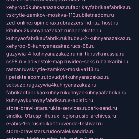
xehyroo5kuhnyanazakaz.ru
fabrikayfabrikaefabrika.ru
vskrytie-zamkov-moskva-113.ru
biletnadom.ru
zed-online.ru
pimchax.ru
brazzers-hd.ru
z-host.ru
kitubeu2kuhnyanazakaz.ru
naperekate.ru
kuhnyaofabrikaufabrik.ru
kitubeu-2-kuhnyanazakaz.ru
xehyroo-5-kuhnyanazakaz.ru
cs-68.ru
guzywia-4-kuhnyanazakaz.ru
mir-tk.ru
vlknrussia.ru
cs68.ru
vladivostok-map.ru
video-seks.ru
bankaribi.ru
raszar.ru
vskrytie-zamkov-moskva113.ru
lipetsktelecom.ru
tovudyi4kuhnyanazakaz.ru
seksuzb.ru
guzywia4kuhnyanazakaz.ru
fabrikaofabrikaokuhny.ru
kuhnyaekuhnyaafabrika.ru
kuhnyaykuhnyayfabrika.ru
e-abis1c.ru
store-brawl-stars.ru
kts-services.ru
dark-sand.ru
sindika-01.ru
sp-life.ru
x-legion.ru
sib-archives.ru
e-abis-1-c.ru
sindika01.ru
venda-festival.ru
store-brawlstars.ru
dooraleksandria.ru
antenna-highly.ru
mine-lab-msk.ru
1-mus.ru