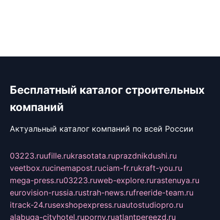
Бесплатный каталог строительных
компаний
Актуальный каталог компаний по всей России
03223.ru
ufille.ru
krasotata.ru
prazdnikdushi.ru
veetbox.ru
cinemapost.ru
ciam-fr.ru
kraft-you.ru
mega-press.ru
03223.ru
web-explore.ru
rastenuya.ru
eurovision-russia.ru
strah-news.ru
freeride-team.ru
itrack-24.ru
sexshopexpress.ru
autostudiopro.ru
alabuga-cityhotel.ru
pornv.ru
atlantpereezd.ru