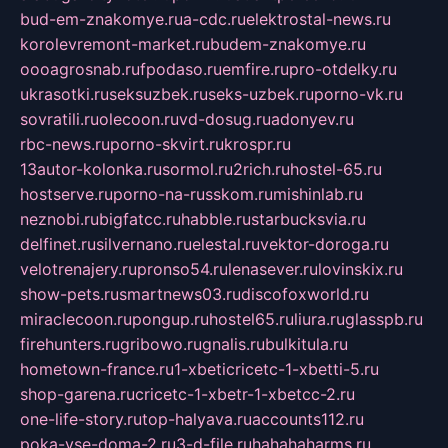
bud-em-znakomye.ru
a-cdc.ru
elektrostal-news.ru
korolevremont-market.ru
budem-znakomye.ru
oooagrosnab.ru
fpodaso.ru
emfire.ru
pro-otdelky.ru
ukrasotki.ru
seksuzbek.ru
seks-uzbek.ru
porno-vk.ru
sovratili.ru
olecoon.ru
vd-dosug.ru
adonyev.ru
rbc-news.ru
porno-skvirt.ru
krospr.ru
13autor-kolonka.ru
sormol.ru
2rich.ru
hostel-65.ru
hostserve.ru
porno-na-russkom.ru
mishinlab.ru
neznobi.ru
bigfatcc.ru
habble.ru
starbucksvia.ru
delfinet.ru
silvernano.ru
elestal.ru
vektor-doroga.ru
velotrenajery.ru
pronso54.ru
lenasever.ru
lovinskix.ru
show-pets.ru
smartnews03.ru
discofoxworld.ru
miraclecoon.ru
pongup.ru
hostel65.ru
liura.ru
glasspb.ru
firehunters.ru
gribowo.ru
gnalis.ru
bulkitula.ru
hometown-france.ru
1-xbeticricetc-1-xbetti-5.ru
shop-garena.ru
cricetc-1-xbetr-1-xbetcc-2.ru
one-life-story.ru
top-halyava.ru
accounts112.ru
poka-vse-doma-2.ru
3-d-file.ru
hahahaharms.ru