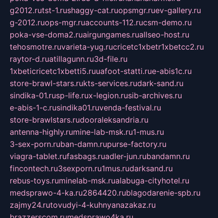
g2012.ru
tst-1.ru
shaggy-cat.ru
opsmgr.ru
ev-gallery.ru
g-2012.ru
ops-mgr.ru
accounts-112.ru
csm-demo.ru
poka-vse-doma2.ru
airgungames.ru
allseo-host.ru
tehosmotre.ru
varieta-yug.ru
cricetc1xbetr1xbetcc2.ru
raytor-d.ru
atillagunn.ru
3d-file.ru
1xbeticricetc1xbetti5.ru
uafoot-statti.ru
e-abis1c.ru
store-brawl-stars.ru
kts-services.ru
dark-sand.ru
sindika-01.ru
sp-life.ru
x-legion.ru
sib-archives.ru
e-abis-1-c.ru
sindika01.ru
venda-festival.ru
store-brawlstars.ru
dooraleksandria.ru
antenna-highly.ru
mine-lab-msk.ru
1-mus.ru
3-sex-porn.ru
ban-damn.ru
purse-factory.ru
viagra-tablet.ru
fasbags.ru
adler-jun.ru
bandamn.ru
fincontech.ru
3sexporn.ru
1mus.ru
darksand.ru
rebus-toys.ru
minelab-msk.ru
alabuga-cityhotel.ru
medsprawo-4-ka.ru
2864420.ru
blagodarenie-spb.ru
zajmy24.ru
tovudyi-4-kuhnyanazakaz.ru
brazzerscom.ru
medsprawo4ka.ru