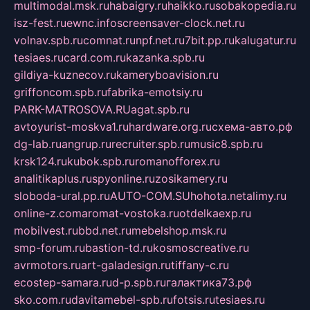
multimodal.msk.ru
habaigry.ru
haikko.ru
sobakopedia.ru
isz-fest.ru
ewnc.info
screensaver-clock.net.ru
volnav.spb.ru
comnat.ru
npf.net.ru
7bit.pp.ru
kalugatur.ru
tesiaes.ru
card.com.ru
kazanka.spb.ru
gildiya-kuznecov.ru
kameryboavision.ru
griffoncom.spb.ru
fabrika-emotsiy.ru
PARK-MATROSOVA.RU
agat.spb.ru
avtoyurist-moskva1.ru
hardware.org.ru
схема-авто.рф
dg-lab.ru
angrup.ru
recruiter.spb.ru
music8.spb.ru
krsk124.ru
kubok.spb.ru
romanofforex.ru
analitikaplus.ru
spyonline.ru
zosikamery.ru
sloboda-ural.pp.ru
AUTO-COM.SU
hohota.net
alimy.ru
online-z.com
aromat-vostoka.ru
otdelkaexp.ru
mobilvest.ru
bbd.net.ru
mebelshop.msk.ru
smp-forum.ru
bastion-td.ru
kosmoscreative.ru
avrmotors.ru
art-galadesign.ru
tiffany-c.ru
ecostep-samara.ru
d-p.spb.ru
галактика73.рф
sko.com.ru
davitamebel-spb.ru
fotsis.ru
tesiaes.ru