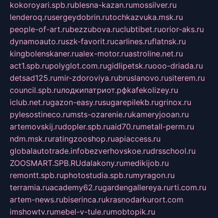
kokoroyari.spb.ru
blesna-kazan.ru
mossilver.ru
lenderoq.ru
sergeydobrin.ru
tochkazvuka.msk.ru
people-of-art.ru
bezzubova.ru
clubtibet.ru
orior-aks.ru
dynamoauto.ru
szk-favorit.ru
carlines.ru
flatnsk.ru
kingbolenskaner.ru
alex-motor.ru
astroline.net.ru
act1.spb.ru
polyglot.com.ru
gidlipetsk.ru
ooo-driada.ru
detsad125.ru
mir-zdoroviya.ru
bruslanovo.ru
siterem.ru
council.spb.ru
лодкипатриот.рф
kafekolizey.ru
iclub.net.ru
gazon-easy.ru
sugarepilekb.ru
grinox.ru
pylesostineco.ru
msts-ozarenie.ru
kameryjooan.ru
artemovskij.ru
dopler.spb.ru
aid70.ru
metall-perm.ru
ndm.msk.ru
ratingzooshop.ru
apiaccess.ru
globalautotrade.info
bezverhovskoe.ru
drsschool.ru
ZOOSMART.SPB.RU
dalakony.ru
medikijob.ru
remontt.spb.ru
photostudia.spb.ru
myragon.ru
terramia.ru
academy62.ru
gardengallereya.ru
rti.com.ru
artem-news.ru
biserinca.ru
krasnodarkurort.com
imshowtv.ru
mebel-v-tule.ru
mobtopik.ru