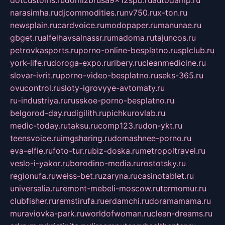
dotcustoms.ru
domizbrusa9x12spb.ru
autodamp.ru
narasimha.ru
djcommodities.ru
nv750.ru
x-ton.ru
newsplain.ru
cardvoice.ru
modopaper.ru
manunae.ru
gbget.ru
alfeihavsalnassr.ru
madoma.ru
tajuncos.ru
petrovkasports.ru
porno-online-besplatno.ru
splclub.ru
york-life.ru
doroga-expo.ru
ribery.ru
cleanmedicine.ru
slovar-ivrit.ru
porno-video-besplatno.ru
seks-365.ru
ovucontrol.ru
sloty-igrovyye-avtomaty.ru
ru-industriya.ru
russkoe-porno-besplatno.ru
belgorod-day.ru
digilith.ru
pichkurovlab.ru
medic-today.ru
taksu.ru
comp123.ru
don-ykt.ru
teensvoice.ru
imgsharing.ru
domashnee-porno.ru
eva-elfie.ru
foto-tur.ru
biz-doska.ru
metropoltravel.ru
veslo-i-yakor.ru
borodino-media.ru
rostotsky.ru
regionufa.ru
weiss-bet.ru
zaryna.ru
casinotablet.ru
universalia.ru
remont-mebeli-moscow.ru
termomur.ru
clubfisher.ru
remstirufa.ru
erdamchi.ru
doramamama.ru
muraviovka-park.ru
worldofwoman.ru
clean-dreams.ru