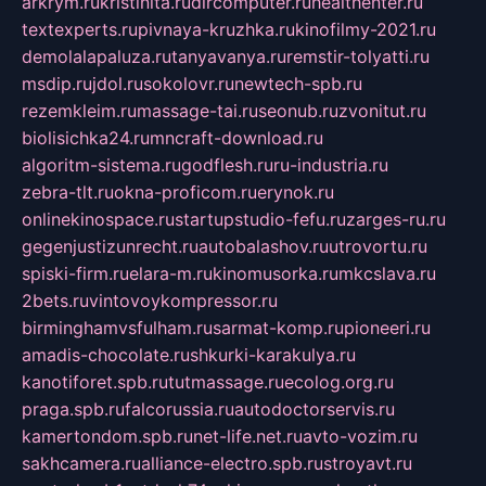
arkrym.ru
kristinita.ru
dircomputer.ru
healthenter.ru
textexperts.ru
pivnaya-kruzhka.ru
kinofilmy-2021.ru
demolalapaluza.ru
tanyavanya.ru
remstir-tolyatti.ru
msdip.ru
jdol.ru
sokolovr.ru
newtech-spb.ru
rezemkleim.ru
massage-tai.ru
seonub.ru
zvonitut.ru
biolisichka24.ru
mncraft-download.ru
algoritm-sistema.ru
godflesh.ru
ru-industria.ru
zebra-tlt.ru
okna-proficom.ru
erynok.ru
onlinekinospace.ru
startupstudio-fefu.ru
zarges-ru.ru
gegenjustizunrecht.ru
autobalashov.ru
utrovortu.ru
spiski-firm.ru
elara-m.ru
kinomusorka.ru
mkcslava.ru
2bets.ru
vintovoykompressor.ru
birminghamvsfulham.ru
sarmat-komp.ru
pioneeri.ru
amadis-chocolate.ru
shkurki-karakulya.ru
kanotiforet.spb.ru
tutmassage.ru
ecolog.org.ru
praga.spb.ru
falcorussia.ru
autodoctorservis.ru
kamertondom.spb.ru
net-life.net.ru
avto-vozim.ru
sakhcamera.ru
alliance-electro.spb.ru
stroyavt.ru