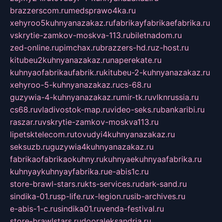
brazzerscom.ru
medsprawo4ka.ru
xehyroo5kuhnyanazakaz.ru
fabrikayfabrikaefabrika.ru
vskrytie-zamkov-moskva-113.ru
biletnadom.ru
zed-online.ru
pimchax.ru
brazzers-hd.ru
z-host.ru
kitubeu2kuhnyanazakaz.ru
naperekate.ru
kuhnyaofabrikaufabrik.ru
kitubeu-2-kuhnyanazakaz.ru
xehyroo-5-kuhnyanazakaz.ru
cs-68.ru
guzywia-4-kuhnyanazakaz.ru
mir-tk.ru
vlknrussia.ru
cs68.ru
vladivostok-map.ru
video-seks.ru
bankaribi.ru
raszar.ru
vskrytie-zamkov-moskva113.ru
lipetsktelecom.ru
tovudyi4kuhnyanazakaz.ru
seksuzb.ru
guzywia4kuhnyanazakaz.ru
fabrikaofabrikaokuhny.ru
kuhnyaekuhnyaafabrika.ru
kuhnyaykuhnyayfabrika.ru
e-abis1c.ru
store-brawl-stars.ru
kts-services.ru
dark-sand.ru
sindika-01.ru
sp-life.ru
x-legion.ru
sib-archives.ru
e-abis-1-c.ru
sindika01.ru
venda-festival.ru
store-brawlstars.ru
dooraleksandria.ru