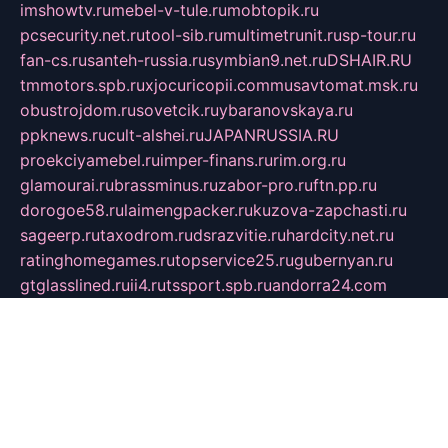
imshowtv.ru
mebel-v-tule.ru
mobtopik.ru
pcsecurity.net.ru
tool-sib.ru
multimetrunit.ru
sp-tour.ru
fan-cs.ru
santeh-russia.ru
symbian9.net.ru
DSHAIR.RU
tmmotors.spb.ru
xjocuricopii.com
musavtomat.msk.ru
obustrojdom.ru
sovetcik.ru
ybaranovskaya.ru
ppknews.ru
cult-alshei.ru
JAPANRUSSIA.RU
proekciyamebel.ru
imper-finans.ru
rim.org.ru
glamourai.ru
brassminus.ru
zabor-pro.ru
ftn.pp.ru
dorogoe58.ru
laimengpacker.ru
kuzova-zapchasti.ru
sageerp.ru
taxodrom.ru
dsrazvitie.ru
hardcity.net.ru
ratinghomegames.ru
topservice25.ru
gubernyan.ru
gtglasslined.ru
ii4.ru
tssport.spb.ru
andorra24.com
blackwallstreet.ru
oboimos.ru
optim-doors.com.ru
ikuch.ru
nycr.org.ru
npa21.ru
vremya-ch.spb.ru
desert000.ru
ivtorgi.ru
ifiori.ru
catalog-statei.ru
dcv.org.ru
spetsmaster174.ru
ipkameryhiseeu.ru
dum26.ru
ruspol.spb.ru
fr-opendp.ru
kam-solnyshko.ru
cheyenne-arapaho.ru
sevzapmetal.spb.ru