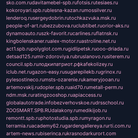
sko.com.ru
davitamebel-spb.ru
fotsis.ru
tesiaes.ru
kokoroyari.spb.ru
blesna-kazan.ru
mossilver.ru
lenderoq.ru
sergeydobrin.ru
tochkazvuka.msk.ru
people-of-art.ru
bezzubova.ru
clubtibet.ru
orior-aks.ru
dynamoauto.ru
szk-favorit.ru
carlines.ru
flatnsk.ru
kingbolenskaner.ru
alex-motor.ru
astroline.net.ru
act1.spb.ru
polyglot.com.ru
gidlipetsk.ru
ooo-driada.ru
detsad125.ru
mir-zdoroviya.ru
bruslanovo.ru
siterem.ru
council.spb.ru
лодкипатриот.рф
kafekolizey.ru
iclub.net.ru
gazon-easy.ru
sugarepilekb.ru
grinox.ru
pylesostineco.ru
msts-ozarenie.ru
kameryjooan.ru
artemovskij.ru
dopler.spb.ru
aid70.ru
metall-perm.ru
ndm.msk.ru
ratingzooshop.ru
apiaccess.ru
globalautotrade.info
bezverhovskoe.ru
drsschool.ru
ZOOSMART.SPB.RU
dalakony.ru
medikijob.ru
remontt.spb.ru
photostudia.spb.ru
myragon.ru
terramia.ru
academy62.ru
gardengallereya.ru
rti.com.ru
artem-news.ru
biserinca.ru
krasnodarkurort.com