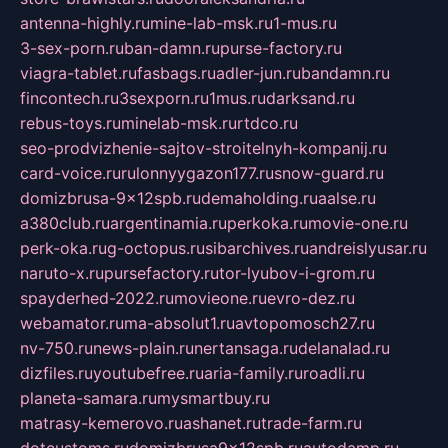
antenna-highly.ru
mine-lab-msk.ru
1-mus.ru
3-sex-porn.ru
ban-damn.ru
purse-factory.ru
viagra-tablet.ru
fasbags.ru
adler-jun.ru
bandamn.ru
fincontech.ru
3sexporn.ru
1mus.ru
darksand.ru
rebus-toys.ru
minelab-msk.ru
rtdco.ru
seo-prodvizhenie-sajtov-stroitelnyh-kompanij.ru
card-voice.ru
rulonnyygazon177.ru
snow-guard.ru
domizbrusa-9x12spb.ru
demaholding.ru
aalse.ru
a380club.ru
argentinamia.ru
perkoka.ru
movie-one.ru
perk-oka.ru
g-octopus.ru
sibarchives.ru
andreislyusar.ru
naruto-x.ru
pursefactory.ru
tor-lyubov-i-grom.ru
spayderhed-2022.ru
movieone.ru
evro-dez.ru
webamator.ru
ma-absolut1.ru
avtopomosch27.ru
nv-750.ru
news-plain.ru
nertansaga.ru
delanalad.ru
dizfiles.ru
youtubefree.ru
aria-family.ru
roadli.ru
planeta-samara.ru
mysmartbuy.ru
matrasy-kemerovo.ru
ashanet.ru
trade-farm.ru