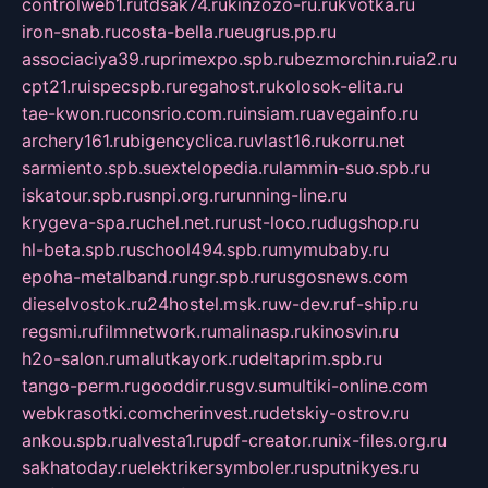
controlweb1.ru
tdsak74.ru
kinzozo-ru.ru
kvotka.ru
iron-snab.ru
costa-bella.ru
eugrus.pp.ru
associaciya39.ru
primexpo.spb.ru
bezmorchin.ru
ia2.ru
cpt21.ru
ispecspb.ru
regahost.ru
kolosok-elita.ru
tae-kwon.ru
consrio.com.ru
insiam.ru
avegainfo.ru
archery161.ru
bigencyclica.ru
vlast16.ru
korru.net
sarmiento.spb.su
extelopedia.ru
lammin-suo.spb.ru
iskatour.spb.ru
snpi.org.ru
running-line.ru
krygeva-spa.ru
chel.net.ru
rust-loco.ru
dugshop.ru
hl-beta.spb.ru
school494.spb.ru
mymubaby.ru
epoha-metalband.ru
ngr.spb.ru
rusgosnews.com
dieselvostok.ru
24hostel.msk.ru
w-dev.ru
f-ship.ru
regsmi.ru
filmnetwork.ru
malinasp.ru
kinosvin.ru
h2o-salon.ru
malutkayork.ru
deltaprim.spb.ru
tango-perm.ru
gooddir.ru
sgv.su
multiki-online.com
webkrasotki.com
cherinvest.ru
detskiy-ostrov.ru
ankou.spb.ru
alvesta1.ru
pdf-creator.ru
nix-files.org.ru
sakhatoday.ru
elektrikersymboler.ru
sputnikyes.ru