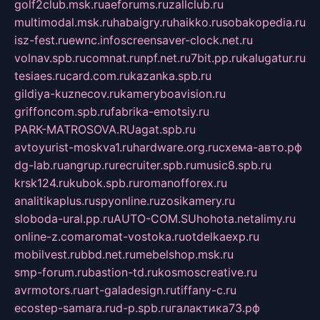
golf2club.msk.ru
aeforums.ru
zallclub.ru
multimodal.msk.ru
habaigry.ru
haikko.ru
sobakopedia.ru
isz-fest.ru
ewnc.info
screensaver-clock.net.ru
volnav.spb.ru
comnat.ru
npf.net.ru
7bit.pp.ru
kalugatur.ru
tesiaes.ru
card.com.ru
kazanka.spb.ru
gildiya-kuznecov.ru
kameryboavision.ru
griffoncom.spb.ru
fabrika-emotsiy.ru
PARK-MATROSOVA.RU
agat.spb.ru
avtoyurist-moskva1.ru
hardware.org.ru
схема-авто.рф
dg-lab.ru
angrup.ru
recruiter.spb.ru
music8.spb.ru
krsk124.ru
kubok.spb.ru
romanofforex.ru
analitikaplus.ru
spyonline.ru
zosikamery.ru
sloboda-ural.pp.ru
AUTO-COM.SU
hohota.net
alimy.ru
online-z.com
aromat-vostoka.ru
otdelkaexp.ru
mobilvest.ru
bbd.net.ru
mebelshop.msk.ru
smp-forum.ru
bastion-td.ru
kosmoscreative.ru
avrmotors.ru
art-galadesign.ru
tiffany-c.ru
ecostep-samara.ru
d-p.spb.ru
галактика73.рф