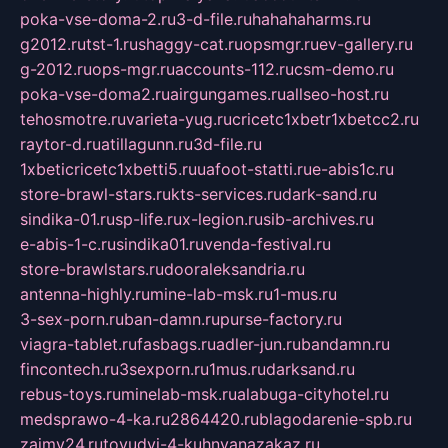
poka-vse-doma-2.ru
3-d-file.ru
hahahaharms.ru
g2012.ru
tst-1.ru
shaggy-cat.ru
opsmgr.ru
ev-gallery.ru
g-2012.ru
ops-mgr.ru
accounts-112.ru
csm-demo.ru
poka-vse-doma2.ru
airgungames.ru
allseo-host.ru
tehosmotre.ru
varieta-yug.ru
cricetc1xbetr1xbetcc2.ru
raytor-d.ru
atillagunn.ru
3d-file.ru
1xbeticricetc1xbetti5.ru
uafoot-statti.ru
e-abis1c.ru
store-brawl-stars.ru
kts-services.ru
dark-sand.ru
sindika-01.ru
sp-life.ru
x-legion.ru
sib-archives.ru
e-abis-1-c.ru
sindika01.ru
venda-festival.ru
store-brawlstars.ru
dooraleksandria.ru
antenna-highly.ru
mine-lab-msk.ru
1-mus.ru
3-sex-porn.ru
ban-damn.ru
purse-factory.ru
viagra-tablet.ru
fasbags.ru
adler-jun.ru
bandamn.ru
fincontech.ru
3sexporn.ru
1mus.ru
darksand.ru
rebus-toys.ru
minelab-msk.ru
alabuga-cityhotel.ru
medsprawo-4-ka.ru
2864420.ru
blagodarenie-spb.ru
zajmy24.ru
tovudyi-4-kuhnyanazakaz.ru