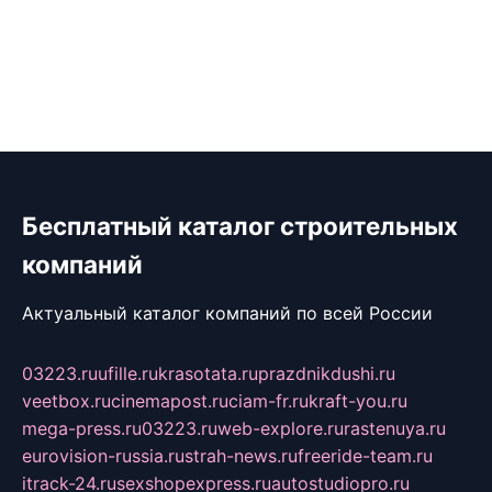
Бесплатный каталог строительных
компаний
Актуальный каталог компаний по всей России
03223.ru
ufille.ru
krasotata.ru
prazdnikdushi.ru
veetbox.ru
cinemapost.ru
ciam-fr.ru
kraft-you.ru
mega-press.ru
03223.ru
web-explore.ru
rastenuya.ru
eurovision-russia.ru
strah-news.ru
freeride-team.ru
itrack-24.ru
sexshopexpress.ru
autostudiopro.ru