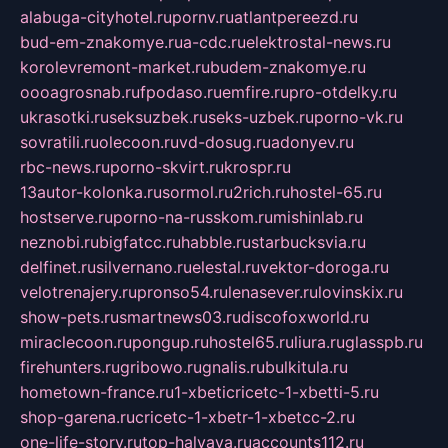
alabuga-cityhotel.ru
pornv.ru
atlantpereezd.ru
bud-em-znakomye.ru
a-cdc.ru
elektrostal-news.ru
korolevremont-market.ru
budem-znakomye.ru
oooagrosnab.ru
fpodaso.ru
emfire.ru
pro-otdelky.ru
ukrasotki.ru
seksuzbek.ru
seks-uzbek.ru
porno-vk.ru
sovratili.ru
olecoon.ru
vd-dosug.ru
adonyev.ru
rbc-news.ru
porno-skvirt.ru
krospr.ru
13autor-kolonka.ru
sormol.ru
2rich.ru
hostel-65.ru
hostserve.ru
porno-na-russkom.ru
mishinlab.ru
neznobi.ru
bigfatcc.ru
habble.ru
starbucksvia.ru
delfinet.ru
silvernano.ru
elestal.ru
vektor-doroga.ru
velotrenajery.ru
pronso54.ru
lenasever.ru
lovinskix.ru
show-pets.ru
smartnews03.ru
discofoxworld.ru
miraclecoon.ru
pongup.ru
hostel65.ru
liura.ru
glasspb.ru
firehunters.ru
gribowo.ru
gnalis.ru
bulkitula.ru
hometown-france.ru
1-xbeticricetc-1-xbetti-5.ru
shop-garena.ru
cricetc-1-xbetr-1-xbetcc-2.ru
one-life-story.ru
top-halyava.ru
accounts112.ru