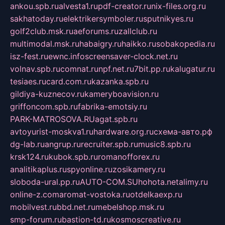
ankou.spb.ru
alvesta1.ru
pdf-creator.ru
nix-files.org.ru
sakhatoday.ru
elektrikersymboler.ru
sputnikyes.ru
golf2club.msk.ru
aeforums.ru
zallclub.ru
multimodal.msk.ru
habaigry.ru
haikko.ru
sobakopedia.ru
isz-fest.ru
ewnc.info
screensaver-clock.net.ru
volnav.spb.ru
comnat.ru
npf.net.ru
7bit.pp.ru
kalugatur.ru
tesiaes.ru
card.com.ru
kazanka.spb.ru
gildiya-kuznecov.ru
kameryboavision.ru
griffoncom.spb.ru
fabrika-emotsiy.ru
PARK-MATROSOVA.RU
agat.spb.ru
avtoyurist-moskva1.ru
hardware.org.ru
схема-авто.рф
dg-lab.ru
angrup.ru
recruiter.spb.ru
music8.spb.ru
krsk124.ru
kubok.spb.ru
romanofforex.ru
analitikaplus.ru
spyonline.ru
zosikamery.ru
sloboda-ural.pp.ru
AUTO-COM.SU
hohota.net
alimy.ru
online-z.com
aromat-vostoka.ru
otdelkaexp.ru
mobilvest.ru
bbd.net.ru
mebelshop.msk.ru
smp-forum.ru
bastion-td.ru
kosmoscreative.ru