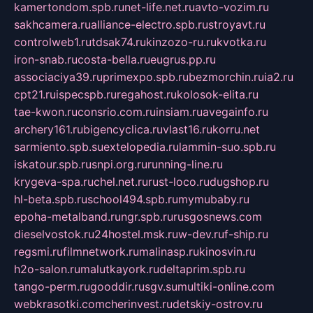
kamertondom.spb.ru
net-life.net.ru
avto-vozim.ru
sakhcamera.ru
alliance-electro.spb.ru
stroyavt.ru
controlweb1.ru
tdsak74.ru
kinzozo-ru.ru
kvotka.ru
iron-snab.ru
costa-bella.ru
eugrus.pp.ru
associaciya39.ru
primexpo.spb.ru
bezmorchin.ru
ia2.ru
cpt21.ru
ispecspb.ru
regahost.ru
kolosok-elita.ru
tae-kwon.ru
consrio.com.ru
insiam.ru
avegainfo.ru
archery161.ru
bigencyclica.ru
vlast16.ru
korru.net
sarmiento.spb.su
extelopedia.ru
lammin-suo.spb.ru
iskatour.spb.ru
snpi.org.ru
running-line.ru
krygeva-spa.ru
chel.net.ru
rust-loco.ru
dugshop.ru
hl-beta.spb.ru
school494.spb.ru
mymubaby.ru
epoha-metalband.ru
ngr.spb.ru
rusgosnews.com
dieselvostok.ru
24hostel.msk.ru
w-dev.ru
f-ship.ru
regsmi.ru
filmnetwork.ru
malinasp.ru
kinosvin.ru
h2o-salon.ru
malutkayork.ru
deltaprim.spb.ru
tango-perm.ru
gooddir.ru
sgv.su
multiki-online.com
webkrasotki.com
cherinvest.ru
detskiy-ostrov.ru