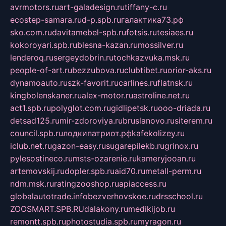
avrmotors.ru
art-galadesign.ru
tiffany-c.ru
ecostep-samara.ru
d-p.spb.ru
галактика73.рф
sko.com.ru
davitamebel-spb.ru
fotsis.ru
tesiaes.ru
kokoroyari.spb.ru
blesna-kazan.ru
mossilver.ru
lenderoq.ru
sergeydobrin.ru
tochkazvuka.msk.ru
people-of-art.ru
bezzubova.ru
clubtibet.ru
orior-aks.ru
dynamoauto.ru
szk-favorit.ru
carlines.ru
flatnsk.ru
kingbolenskaner.ru
alex-motor.ru
astroline.net.ru
act1.spb.ru
polyglot.com.ru
gidlipetsk.ru
ooo-driada.ru
detsad125.ru
mir-zdoroviya.ru
bruslanovo.ru
siterem.ru
council.spb.ru
лодкипатриот.рф
kafekolizey.ru
iclub.net.ru
gazon-easy.ru
sugarepilekb.ru
grinox.ru
pylesostineco.ru
msts-ozarenie.ru
kameryjooan.ru
artemovskij.ru
dopler.spb.ru
aid70.ru
metall-perm.ru
ndm.msk.ru
ratingzooshop.ru
apiaccess.ru
globalautotrade.info
bezverhovskoe.ru
drsschool.ru
ZOOSMART.SPB.RU
dalakony.ru
medikijob.ru
remontt.spb.ru
photostudia.spb.ru
myragon.ru