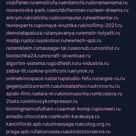
clubfisher.ru
remstirufa.ru
erdamchi.ru
doramamama.ru
muraviovka-park.ru
worldofwoman.ru
clean-dreams.ru
arkrym.ru
kristinita.ru
dircomputer.ru
healthenter.ru
textexperts.ru
pivnaya-kruzhka.ru
kinofilmy-2021.ru
demolalapaluza.ru
tanyavanya.ru
remstir-tolyatti.ru
msdip.ru
jdol.ru
sokolovr.ru
newtech-spb.ru
rezemkleim.ru
massage-tai.ru
seonub.ru
zvonitut.ru
biolisichka24.ru
mncraft-download.ru
algoritm-sistema.ru
godflesh.ru
ru-industria.ru
zebra-tlt.ru
okna-proficom.ru
erynok.ru
onlinekinospace.ru
startupstudio-fefu.ru
zarges-ru.ru
gegenjustizunrecht.ru
autobalashov.ru
utrovortu.ru
spiski-firm.ru
elara-m.ru
kinomusorka.ru
mkcslava.ru
2bets.ru
vintovoykompressor.ru
birminghamvsfulham.ru
sarmat-komp.ru
pioneeri.ru
amadis-chocolate.ru
shkurki-karakulya.ru
kanotiforet.spb.ru
tutmassage.ru
ecolog.org.ru
praga.spb.ru
falcorussia.ru
autodoctorservis.ru