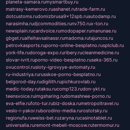
planeta-samara.ru
mysmartbuy.ru
matrasy-kemerovo.ru
ashanet.ru
trade-farm.ru
dotcustoms.ru
domizbrusa9x12spb.ru
autodamp.ru
narasimha.ru
djcommodities.ru
nv750.ru
x-ton.ru
newsplain.ru
cardvoice.ru
modopaper.ru
manunae.ru
gbget.ru
alfeihavsalnassr.ru
madoma.ru
tajuncos.ru
petrovkasports.ru
porno-online-besplatno.ru
splclub.ru
york-life.ru
doroga-expo.ru
ribery.ru
cleanmedicine.ru
slovar-ivrit.ru
porno-video-besplatno.ru
seks-365.ru
ovucontrol.ru
sloty-igrovyye-avtomaty.ru
ru-industriya.ru
russkoe-porno-besplatno.ru
belgorod-day.ru
digilith.ru
pichkurovlab.ru
medic-today.ru
taksu.ru
comp123.ru
don-ykt.ru
teensvoice.ru
imgsharing.ru
domashnee-porno.ru
eva-elfie.ru
foto-tur.ru
biz-doska.ru
metropoltravel.ru
veslo-i-yakor.ru
borodino-media.ru
rostotsky.ru
regionufa.ru
weiss-bet.ru
zaryna.ru
casinotablet.ru
universalia.ru
remont-mebeli-moscow.ru
termomur.ru