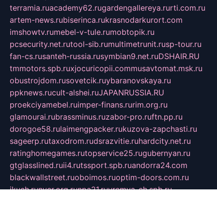
terramia.ru
academy62.ru
gardengallereya.ru
rti.com.ru
artem-news.ru
biserinca.ru
krasnodarkurort.com
imshowtv.ru
mebel-v-tule.ru
mobtopik.ru
pcsecurity.net.ru
tool-sib.ru
multimetrunit.ru
sp-tour.ru
fan-cs.ru
santeh-russia.ru
symbian9.net.ru
DSHAIR.RU
tmmotors.spb.ru
xjocuricopii.com
musavtomat.msk.ru
obustrojdom.ru
sovetcik.ru
ybaranovskaya.ru
ppknews.ru
cult-alshei.ru
JAPANRUSSIA.RU
proekciyamebel.ru
imper-finans.ru
rim.org.ru
glamourai.ru
brassminus.ru
zabor-pro.ru
ftn.pp.ru
dorogoe58.ru
laimengpacker.ru
kuzova-zapchasti.ru
sageerp.ru
taxodrom.ru
dsrazvitie.ru
hardcity.net.ru
ratinghomegames.ru
topservice25.ru
gubernyan.ru
gtglasslined.ru
ii4.ru
tssport.spb.ru
andorra24.com
blackwallstreet.ru
oboimos.ru
optim-doors.com.ru
ikuch.ru
nycr.org.ru
npa21.ru
vremya-ch.spb.ru
desert000.ru
ivtorgi.ru
ifiori.ru
catalog-statei.ru
dcv.org.ru
spetsmaster174.ru
ipkameryhiseeu.ru