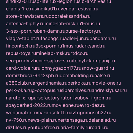
sindika-01.ru
sp-life.ru
x-legion.ru
sib-archives.ru
e-abis-1-c.ru
sindika01.ru
venda-festival.ru
store-brawlstars.ru
dooraleksandria.ru
antenna-highly.ru
mine-lab-msk.ru
1-mus.ru
3-sex-porn.ru
ban-damn.ru
purse-factory.ru
viagra-tablet.ru
fasbags.ru
adler-jun.ru
bandamn.ru
fincontech.ru
3sexporn.ru
1mus.ru
darksand.ru
rebus-toys.ru
minelab-msk.ru
rtdco.ru
seo-prodvizhenie-sajtov-stroitelnyh-kompanij.ru
card-voice.ru
rulonnyygazon177.ru
snow-guard.ru
domizbrusa-9x12spb.ru
demaholding.ru
aalse.ru
a380club.ru
argentinamia.ru
perkoka.ru
movie-one.ru
perk-oka.ru
g-octopus.ru
sibarchives.ru
andreislyusar.ru
naruto-x.ru
pursefactory.ru
tor-lyubov-i-grom.ru
spayderhed-2022.ru
movieone.ru
evro-dez.ru
webamator.ru
ma-absolut1.ru
avtopomosch27.ru
nv-750.ru
news-plain.ru
nertansaga.ru
delanalad.ru
dizfiles.ru
youtubefree.ru
aria-family.ru
roadli.ru