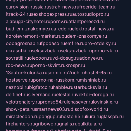
eurovision-russia.ru
strah-news.ru
freeride-team.ru
itrack-24.ru
sexshopexpress.ru
autostudiopro.ru
alabuga-cityhotel.ru
pornv.ru
atlantpereezd.ru
bud-em-znakomye.ru
a-cdc.ru
elektrostal-news.ru
korolevremont-market.ru
budem-znakomye.ru
oooagrosnab.ru
fpodaso.ru
emfire.ru
pro-otdelky.ru
ukrasotki.ru
seksuzbek.ru
seks-uzbek.ru
porno-vk.ru
sovratili.ru
olecoon.ru
vd-dosug.ru
adonyev.ru
rbc-news.ru
porno-skvirt.ru
krospr.ru
13autor-kolonka.ru
sormol.ru
2rich.ru
hostel-65.ru
hostserve.ru
porno-na-russkom.ru
mishinlab.ru
neznobi.ru
bigfatcc.ru
habble.ru
starbucksvia.ru
delfinet.ru
silvernano.ru
elestal.ru
vektor-doroga.ru
velotrenajery.ru
pronso54.ru
lenasever.ru
lovinskix.ru
show-pets.ru
smartnews03.ru
discofoxworld.ru
miraclecoon.ru
pongup.ru
hostel65.ru
liura.ru
glasspb.ru
firehunters.ru
gribowo.ru
gnalis.ru
bulkitula.ru
hometown-france.ru
1-xbeticricetc-1-xbetti-5.ru