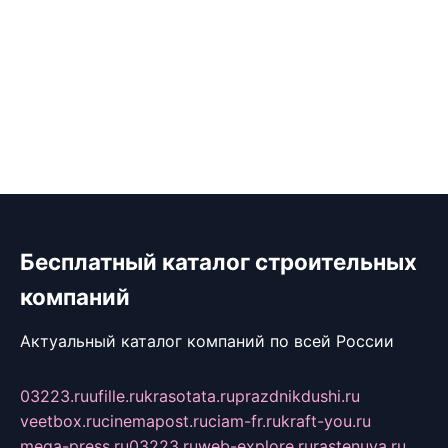
Бесплатный каталог строительных
компаний
Актуальный каталог компаний по всей России
03223.ru
ufille.ru
krasotata.ru
prazdnikdushi.ru
veetbox.ru
cinemapost.ru
ciam-fr.ru
kraft-you.ru
mega-press.ru
03223.ru
web-explore.ru
rastenuya.ru