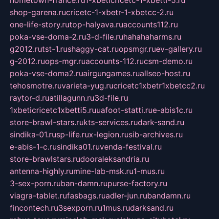
shop-garena.ru
cricetc-1-xbetr-1-xbetcc-2.ru
one-life-story.ru
top-halyava.ru
accounts112.ru
poka-vse-doma-2.ru
3-d-file.ru
hahahaharms.ru
g2012.ru
tst-1.ru
shaggy-cat.ru
opsmgr.ru
ev-gallery.ru
g-2012.ru
ops-mgr.ru
accounts-112.ru
csm-demo.ru
poka-vse-doma2.ru
airgungames.ru
allseo-host.ru
tehosmotre.ru
varieta-yug.ru
cricetc1xbetr1xbetcc2.ru
raytor-d.ru
atillagunn.ru
3d-file.ru
1xbeticricetc1xbetti5.ru
uafoot-statti.ru
e-abis1c.ru
store-brawl-stars.ru
kts-services.ru
dark-sand.ru
sindika-01.ru
sp-life.ru
x-legion.ru
sib-archives.ru
e-abis-1-c.ru
sindika01.ru
venda-festival.ru
store-brawlstars.ru
dooraleksandria.ru
antenna-highly.ru
mine-lab-msk.ru
1-mus.ru
3-sex-porn.ru
ban-damn.ru
purse-factory.ru
viagra-tablet.ru
fasbags.ru
adler-jun.ru
bandamn.ru
fincontech.ru
3sexporn.ru
1mus.ru
darksand.ru