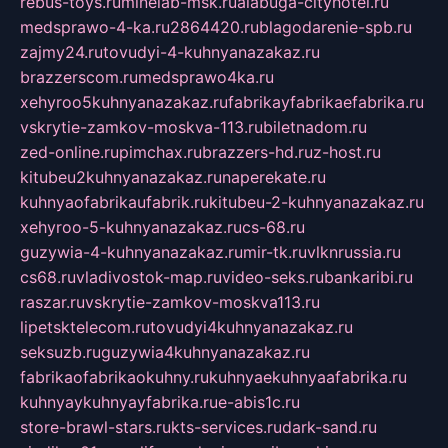
rebus-toys.ru
minelab-msk.ru
alabuga-cityhotel.ru
medsprawo-4-ka.ru
2864420.ru
blagodarenie-spb.ru
zajmy24.ru
tovudyi-4-kuhnyanazakaz.ru
brazzerscom.ru
medsprawo4ka.ru
xehyroo5kuhnyanazakaz.ru
fabrikayfabrikaefabrika.ru
vskrytie-zamkov-moskva-113.ru
biletnadom.ru
zed-online.ru
pimchax.ru
brazzers-hd.ru
z-host.ru
kitubeu2kuhnyanazakaz.ru
naperekate.ru
kuhnyaofabrikaufabrik.ru
kitubeu-2-kuhnyanazakaz.ru
xehyroo-5-kuhnyanazakaz.ru
cs-68.ru
guzywia-4-kuhnyanazakaz.ru
mir-tk.ru
vlknrussia.ru
cs68.ru
vladivostok-map.ru
video-seks.ru
bankaribi.ru
raszar.ru
vskrytie-zamkov-moskva113.ru
lipetsktelecom.ru
tovudyi4kuhnyanazakaz.ru
seksuzb.ru
guzywia4kuhnyanazakaz.ru
fabrikaofabrikaokuhny.ru
kuhnyaekuhnyaafabrika.ru
kuhnyaykuhnyayfabrika.ru
e-abis1c.ru
store-brawl-stars.ru
kts-services.ru
dark-sand.ru