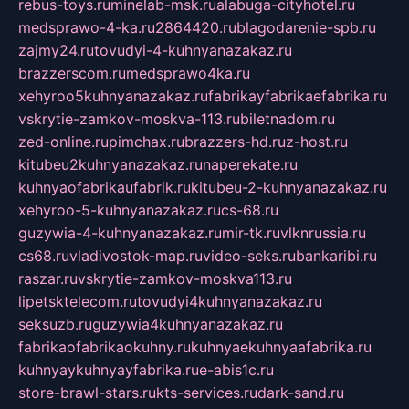
rebus-toys.ru
minelab-msk.ru
alabuga-cityhotel.ru
medsprawo-4-ka.ru
2864420.ru
blagodarenie-spb.ru
zajmy24.ru
tovudyi-4-kuhnyanazakaz.ru
brazzerscom.ru
medsprawo4ka.ru
xehyroo5kuhnyanazakaz.ru
fabrikayfabrikaefabrika.ru
vskrytie-zamkov-moskva-113.ru
biletnadom.ru
zed-online.ru
pimchax.ru
brazzers-hd.ru
z-host.ru
kitubeu2kuhnyanazakaz.ru
naperekate.ru
kuhnyaofabrikaufabrik.ru
kitubeu-2-kuhnyanazakaz.ru
xehyroo-5-kuhnyanazakaz.ru
cs-68.ru
guzywia-4-kuhnyanazakaz.ru
mir-tk.ru
vlknrussia.ru
cs68.ru
vladivostok-map.ru
video-seks.ru
bankaribi.ru
raszar.ru
vskrytie-zamkov-moskva113.ru
lipetsktelecom.ru
tovudyi4kuhnyanazakaz.ru
seksuzb.ru
guzywia4kuhnyanazakaz.ru
fabrikaofabrikaokuhny.ru
kuhnyaekuhnyaafabrika.ru
kuhnyaykuhnyayfabrika.ru
e-abis1c.ru
store-brawl-stars.ru
kts-services.ru
dark-sand.ru