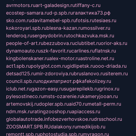
avrmotors.ru
art-galadesign.ru
tiffany-c.ru
ecostep-samara.ru
d-p.spb.ru
галактика73.рф
sko.com.ru
davitamebel-spb.ru
fotsis.ru
tesiaes.ru
kokoroyari.spb.ru
blesna-kazan.ru
mossilver.ru
lenderoq.ru
sergeydobrin.ru
tochkazvuka.msk.ru
people-of-art.ru
bezzubova.ru
clubtibet.ru
orior-aks.ru
dynamoauto.ru
szk-favorit.ru
carlines.ru
flatnsk.ru
kingbolenskaner.ru
alex-motor.ru
astroline.net.ru
act1.spb.ru
polyglot.com.ru
gidlipetsk.ru
ooo-driada.ru
detsad125.ru
mir-zdoroviya.ru
bruslanovo.ru
siterem.ru
council.spb.ru
лодкипатриот.рф
kafekolizey.ru
iclub.net.ru
gazon-easy.ru
sugarepilekb.ru
grinox.ru
pylesostineco.ru
msts-ozarenie.ru
kameryjooan.ru
artemovskij.ru
dopler.spb.ru
aid70.ru
metall-perm.ru
ndm.msk.ru
ratingzooshop.ru
apiaccess.ru
globalautotrade.info
bezverhovskoe.ru
drsschool.ru
ZOOSMART.SPB.RU
dalakony.ru
medikijob.ru
remontt.spb.ru
photostudia.spb.ru
myragon.ru