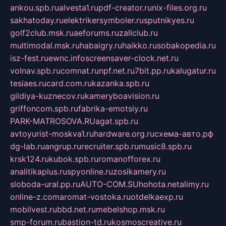
ankou.spb.ru
alvesta1.ru
pdf-creator.ru
nix-files.org.ru
sakhatoday.ru
elektrikersymboler.ru
sputnikyes.ru
golf2club.msk.ru
aeforums.ru
zallclub.ru
multimodal.msk.ru
habaigry.ru
haikko.ru
sobakopedia.ru
isz-fest.ru
ewnc.info
screensaver-clock.net.ru
volnav.spb.ru
comnat.ru
npf.net.ru
7bit.pp.ru
kalugatur.ru
tesiaes.ru
card.com.ru
kazanka.spb.ru
gildiya-kuznecov.ru
kameryboavision.ru
griffoncom.spb.ru
fabrika-emotsiy.ru
PARK-MATROSOVA.RU
agat.spb.ru
avtoyurist-moskva1.ru
hardware.org.ru
схема-авто.рф
dg-lab.ru
angrup.ru
recruiter.spb.ru
music8.spb.ru
krsk124.ru
kubok.spb.ru
romanofforex.ru
analitikaplus.ru
spyonline.ru
zosikamery.ru
sloboda-ural.pp.ru
AUTO-COM.SU
hohota.net
alimy.ru
online-z.com
aromat-vostoka.ru
otdelkaexp.ru
mobilvest.ru
bbd.net.ru
mebelshop.msk.ru
smp-forum.ru
bastion-td.ru
kosmoscreative.ru