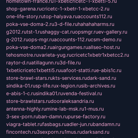
hometown-france.ru
1-xbeticricetc-1-xbetti-5.ru
shop-garena.ru
cricetc-1-xbetr-1-xbetcc-2.ru
one-life-story.ru
top-halyava.ru
accounts112.ru
poka-vse-doma-2.ru
3-d-file.ru
hahahaharms.ru
g2012.ru
tst-1.ru
shaggy-cat.ru
opsmgr.ru
ev-gallery.ru
g-2012.ru
ops-mgr.ru
accounts-112.ru
csm-demo.ru
poka-vse-doma2.ru
airgungames.ru
allseo-host.ru
tehosmotre.ru
varieta-yug.ru
cricetc1xbetr1xbetcc2.ru
raytor-d.ru
atillagunn.ru
3d-file.ru
1xbeticricetc1xbetti5.ru
uafoot-statti.ru
e-abis1c.ru
store-brawl-stars.ru
kts-services.ru
dark-sand.ru
sindika-01.ru
sp-life.ru
x-legion.ru
sib-archives.ru
e-abis-1-c.ru
sindika01.ru
venda-festival.ru
store-brawlstars.ru
dooraleksandria.ru
antenna-highly.ru
mine-lab-msk.ru
1-mus.ru
3-sex-porn.ru
ban-damn.ru
purse-factory.ru
viagra-tablet.ru
fasbags.ru
adler-jun.ru
bandamn.ru
fincontech.ru
3sexporn.ru
1mus.ru
darksand.ru