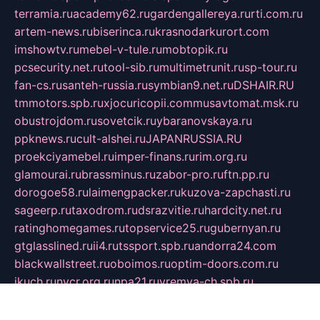
terramia.ru
academy62.ru
gardengallereya.ru
rti.com.ru
artem-news.ru
biserinca.ru
krasnodarkurort.com
imshowtv.ru
mebel-v-tule.ru
mobtopik.ru
pcsecurity.net.ru
tool-sib.ru
multimetrunit.ru
sp-tour.ru
fan-cs.ru
santeh-russia.ru
symbian9.net.ru
DSHAIR.RU
tmmotors.spb.ru
xjocuricopii.com
musavtomat.msk.ru
obustrojdom.ru
sovetcik.ru
ybaranovskaya.ru
ppknews.ru
cult-alshei.ru
JAPANRUSSIA.RU
proekciyamebel.ru
imper-finans.ru
rim.org.ru
glamourai.ru
brassminus.ru
zabor-pro.ru
ftn.pp.ru
dorogoe58.ru
laimengpacker.ru
kuzova-zapchasti.ru
sageerp.ru
taxodrom.ru
dsrazvitie.ru
hardcity.net.ru
ratinghomegames.ru
topservice25.ru
gubernyan.ru
gtglasslined.ru
ii4.ru
tssport.spb.ru
andorra24.com
blackwallstreet.ru
oboimos.ru
optim-doors.com.ru
ikuch.ru
nycr.org.ru
npa21.ru
vremya-ch.spb.ru
desert000.ru
ivtorgi.ru
ifiori.ru
catalog-statei.ru
dcv.org.ru
spetsmaster174.ru
ipkameryhiseeu.ru