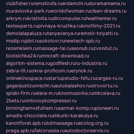
clubfisher.ru
remstirufa.ru
erdamchi.ru
doramamama.ru
muraviovka-park.ru
worldofwoman.ru
clean-dreams.ru
arkrym.ru
kristinita.ru
dircomputer.ru
healthenter.ru
textexperts.ru
pivnaya-kruzhka.ru
kinofilmy-2021.ru
demolalapaluza.ru
tanyavanya.ru
remstir-tolyatti.ru
msdip.ru
jdol.ru
sokolovr.ru
newtech-spb.ru
rezemkleim.ru
massage-tai.ru
seonub.ru
zvonitut.ru
biolisichka24.ru
mncraft-download.ru
algoritm-sistema.ru
godflesh.ru
ru-industria.ru
zebra-tlt.ru
okna-proficom.ru
erynok.ru
onlinekinospace.ru
startupstudio-fefu.ru
zarges-ru.ru
gegenjustizunrecht.ru
autobalashov.ru
utrovortu.ru
spiski-firm.ru
elara-m.ru
kinomusorka.ru
mkcslava.ru
2bets.ru
vintovoykompressor.ru
birminghamvsfulham.ru
sarmat-komp.ru
pioneeri.ru
amadis-chocolate.ru
shkurki-karakulya.ru
kanotiforet.spb.ru
tutmassage.ru
ecolog.org.ru
praga.spb.ru
falcorussia.ru
autodoctorservis.ru