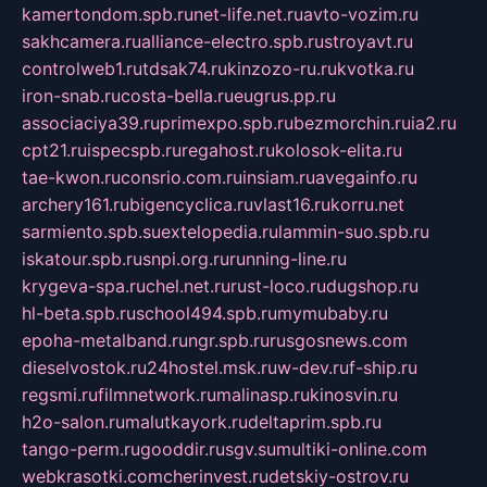
kamertondom.spb.ru
net-life.net.ru
avto-vozim.ru
sakhcamera.ru
alliance-electro.spb.ru
stroyavt.ru
controlweb1.ru
tdsak74.ru
kinzozo-ru.ru
kvotka.ru
iron-snab.ru
costa-bella.ru
eugrus.pp.ru
associaciya39.ru
primexpo.spb.ru
bezmorchin.ru
ia2.ru
cpt21.ru
ispecspb.ru
regahost.ru
kolosok-elita.ru
tae-kwon.ru
consrio.com.ru
insiam.ru
avegainfo.ru
archery161.ru
bigencyclica.ru
vlast16.ru
korru.net
sarmiento.spb.su
extelopedia.ru
lammin-suo.spb.ru
iskatour.spb.ru
snpi.org.ru
running-line.ru
krygeva-spa.ru
chel.net.ru
rust-loco.ru
dugshop.ru
hl-beta.spb.ru
school494.spb.ru
mymubaby.ru
epoha-metalband.ru
ngr.spb.ru
rusgosnews.com
dieselvostok.ru
24hostel.msk.ru
w-dev.ru
f-ship.ru
regsmi.ru
filmnetwork.ru
malinasp.ru
kinosvin.ru
h2o-salon.ru
malutkayork.ru
deltaprim.spb.ru
tango-perm.ru
gooddir.ru
sgv.su
multiki-online.com
webkrasotki.com
cherinvest.ru
detskiy-ostrov.ru