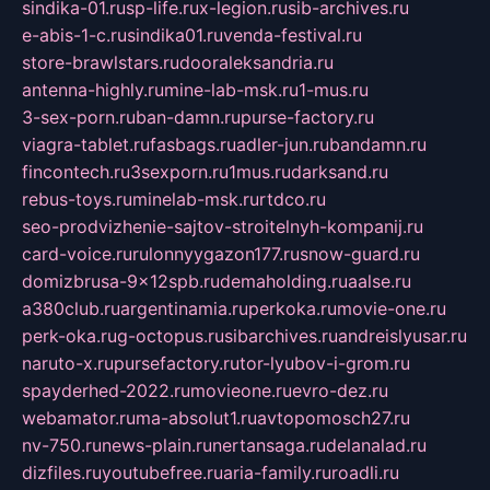
sindika-01.ru
sp-life.ru
x-legion.ru
sib-archives.ru
e-abis-1-c.ru
sindika01.ru
venda-festival.ru
store-brawlstars.ru
dooraleksandria.ru
antenna-highly.ru
mine-lab-msk.ru
1-mus.ru
3-sex-porn.ru
ban-damn.ru
purse-factory.ru
viagra-tablet.ru
fasbags.ru
adler-jun.ru
bandamn.ru
fincontech.ru
3sexporn.ru
1mus.ru
darksand.ru
rebus-toys.ru
minelab-msk.ru
rtdco.ru
seo-prodvizhenie-sajtov-stroitelnyh-kompanij.ru
card-voice.ru
rulonnyygazon177.ru
snow-guard.ru
domizbrusa-9x12spb.ru
demaholding.ru
aalse.ru
a380club.ru
argentinamia.ru
perkoka.ru
movie-one.ru
perk-oka.ru
g-octopus.ru
sibarchives.ru
andreislyusar.ru
naruto-x.ru
pursefactory.ru
tor-lyubov-i-grom.ru
spayderhed-2022.ru
movieone.ru
evro-dez.ru
webamator.ru
ma-absolut1.ru
avtopomosch27.ru
nv-750.ru
news-plain.ru
nertansaga.ru
delanalad.ru
dizfiles.ru
youtubefree.ru
aria-family.ru
roadli.ru