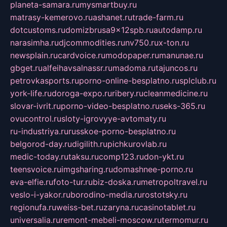
planeta-samara.ru
mysmartbuy.ru
matrasy-kemerovo.ru
ashanet.ru
trade-farm.ru
dotcustoms.ru
domizbrusa9x12spb.ru
autodamp.ru
narasimha.ru
djcommodities.ru
nv750.ru
x-ton.ru
newsplain.ru
cardvoice.ru
modopaper.ru
manunae.ru
gbget.ru
alfeihavsalnassr.ru
madoma.ru
tajuncos.ru
petrovkasports.ru
porno-online-besplatno.ru
splclub.ru
york-life.ru
doroga-expo.ru
ribery.ru
cleanmedicine.ru
slovar-ivrit.ru
porno-video-besplatno.ru
seks-365.ru
ovucontrol.ru
sloty-igrovyye-avtomaty.ru
ru-industriya.ru
russkoe-porno-besplatno.ru
belgorod-day.ru
digilith.ru
pichkurovlab.ru
medic-today.ru
taksu.ru
comp123.ru
don-ykt.ru
teensvoice.ru
imgsharing.ru
domashnee-porno.ru
eva-elfie.ru
foto-tur.ru
biz-doska.ru
metropoltravel.ru
veslo-i-yakor.ru
borodino-media.ru
rostotsky.ru
regionufa.ru
weiss-bet.ru
zaryna.ru
casinotablet.ru
universalia.ru
remont-mebeli-moscow.ru
termomur.ru