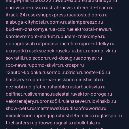
mega-press.ru
03223.ru
web-explore.ru
rastenuya.ru
eurovision-russia.ru
strah-news.ru
freeride-team.ru
itrack-24.ru
sexshopexpress.ru
autostudiopro.ru
alabuga-cityhotel.ru
pornv.ru
atlantpereezd.ru
bud-em-znakomye.ru
a-cdc.ru
elektrostal-news.ru
korolevremont-market.ru
budem-znakomye.ru
oooagrosnab.ru
fpodaso.ru
emfire.ru
pro-otdelky.ru
ukrasotki.ru
seksuzbek.ru
seks-uzbek.ru
porno-vk.ru
sovratili.ru
olecoon.ru
vd-dosug.ru
adonyev.ru
rbc-news.ru
porno-skvirt.ru
krospr.ru
13autor-kolonka.ru
sormol.ru
2rich.ru
hostel-65.ru
hostserve.ru
porno-na-russkom.ru
mishinlab.ru
neznobi.ru
bigfatcc.ru
habble.ru
starbucksvia.ru
delfinet.ru
silvernano.ru
elestal.ru
vektor-doroga.ru
velotrenajery.ru
pronso54.ru
lenasever.ru
lovinskix.ru
show-pets.ru
smartnews03.ru
discofoxworld.ru
miraclecoon.ru
pongup.ru
hostel65.ru
liura.ru
glasspb.ru
firehunters.ru
gribowo.ru
gnalis.ru
bulkitula.ru