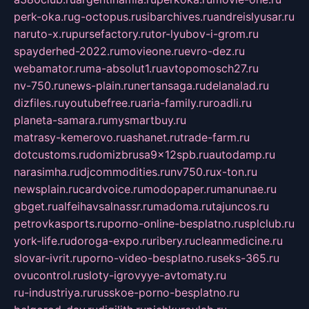
perk-oka.ru
g-octopus.ru
sibarchives.ru
andreislyusar.ru
naruto-x.ru
pursefactory.ru
tor-lyubov-i-grom.ru
spayderhed-2022.ru
movieone.ru
evro-dez.ru
webamator.ru
ma-absolut1.ru
avtopomosch27.ru
nv-750.ru
news-plain.ru
nertansaga.ru
delanalad.ru
dizfiles.ru
youtubefree.ru
aria-family.ru
roadli.ru
planeta-samara.ru
mysmartbuy.ru
matrasy-kemerovo.ru
ashanet.ru
trade-farm.ru
dotcustoms.ru
domizbrusa9x12spb.ru
autodamp.ru
narasimha.ru
djcommodities.ru
nv750.ru
x-ton.ru
newsplain.ru
cardvoice.ru
modopaper.ru
manunae.ru
gbget.ru
alfeihavsalnassr.ru
madoma.ru
tajuncos.ru
petrovkasports.ru
porno-online-besplatno.ru
splclub.ru
york-life.ru
doroga-expo.ru
ribery.ru
cleanmedicine.ru
slovar-ivrit.ru
porno-video-besplatno.ru
seks-365.ru
ovucontrol.ru
sloty-igrovyye-avtomaty.ru
ru-industriya.ru
russkoe-porno-besplatno.ru