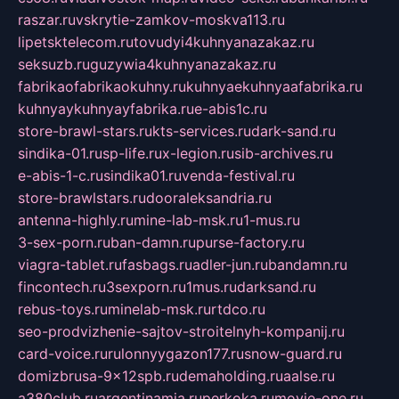
raszar.ru
vskrytie-zamkov-moskva113.ru
lipetsktelecom.ru
tovudyi4kuhnyanazakaz.ru
seksuzb.ru
guzywia4kuhnyanazakaz.ru
fabrikaofabrikaokuhny.ru
kuhnyaekuhnyaafabrika.ru
kuhnyaykuhnyayfabrika.ru
e-abis1c.ru
store-brawl-stars.ru
kts-services.ru
dark-sand.ru
sindika-01.ru
sp-life.ru
x-legion.ru
sib-archives.ru
e-abis-1-c.ru
sindika01.ru
venda-festival.ru
store-brawlstars.ru
dooraleksandria.ru
antenna-highly.ru
mine-lab-msk.ru
1-mus.ru
3-sex-porn.ru
ban-damn.ru
purse-factory.ru
viagra-tablet.ru
fasbags.ru
adler-jun.ru
bandamn.ru
fincontech.ru
3sexporn.ru
1mus.ru
darksand.ru
rebus-toys.ru
minelab-msk.ru
rtdco.ru
seo-prodvizhenie-sajtov-stroitelnyh-kompanij.ru
card-voice.ru
rulonnyygazon177.ru
snow-guard.ru
domizbrusa-9x12spb.ru
demaholding.ru
aalse.ru
a380club.ru
argentinamia.ru
perkoka.ru
movie-one.ru