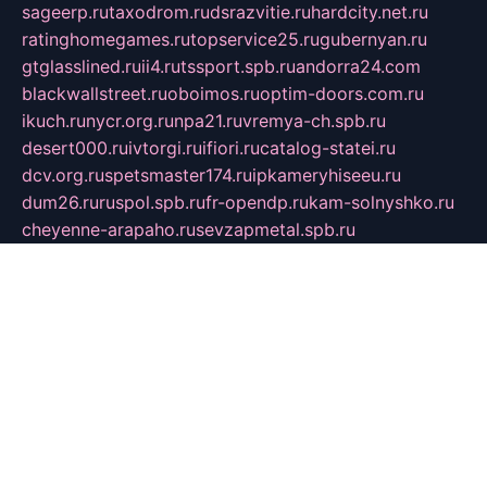
sageerp.ru
taxodrom.ru
dsrazvitie.ru
hardcity.net.ru
ratinghomegames.ru
topservice25.ru
gubernyan.ru
gtglasslined.ru
ii4.ru
tssport.spb.ru
andorra24.com
blackwallstreet.ru
oboimos.ru
optim-doors.com.ru
ikuch.ru
nycr.org.ru
npa21.ru
vremya-ch.spb.ru
desert000.ru
ivtorgi.ru
ifiori.ru
catalog-statei.ru
dcv.org.ru
spetsmaster174.ru
ipkameryhiseeu.ru
dum26.ru
ruspol.spb.ru
fr-opendp.ru
kam-solnyshko.ru
cheyenne-arapaho.ru
sevzapmetal.spb.ru
ted-lapidus.spb.ru
parasite-eliminator.ru
sigma-complete.ru
modernworld.ru
dama-moda.ru
eholot-group.ru
sk-nvkz.ru
DRONGOLD.RU
democratia2.ru
i-farmer.ru
mass-sport.org
jablonex.spb.ru
bookmess.ru
linkword.ru
refineua.com.ru
cs-spec.net.ru
altay-mebel.ru
DNK-THEATRE.RU
mechaniks.spb.ru
ipcamtechage.ru
skosta.ru
a-sun.ru
stroy-ldsp.ru
snowlands.org.ru
childrensshoes.ru
mrlizzy.ru
mebelsofiakrd.ru