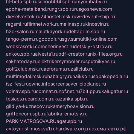
hl-beta.spb.ru
school494.spb.ru
mymubaby.ru
epoha-metalband.ru
ngr.spb.ru
rusgosnews.com
dieselvostok.ru
24hostel.msk.ru
w-dev.ru
f-ship.ru
regsmi.ru
filmnetwork.ru
malinasp.ru
kinosvin.ru
h2o-salon.ru
malutkayork.ru
deltaprim.spb.ru
tango-perm.ru
gooddir.ru
sgv.su
multiki-online.com
webkrasotki.com
cherinvest.ru
detskiy-ostrov.ru
ankou.spb.ru
alvesta1.ru
pdf-creator.ru
nix-files.org.ru
sakhatoday.ru
elektrikersymboler.ru
sputnikyes.ru
golf2club.msk.ru
aeforums.ru
zallclub.ru
multimodal.msk.ru
habaigry.ru
haikko.ru
sobakopedia.ru
isz-fest.ru
ewnc.info
screensaver-clock.net.ru
volnav.spb.ru
comnat.ru
npf.net.ru
7bit.pp.ru
kalugatur.ru
tesiaes.ru
card.com.ru
kazanka.spb.ru
gildiya-kuznecov.ru
kameryboavision.ru
griffoncom.spb.ru
fabrika-emotsiy.ru
PARK-MATROSOVA.RU
agat.spb.ru
avtoyurist-moskva1.ru
hardware.org.ru
схема-авто.рф