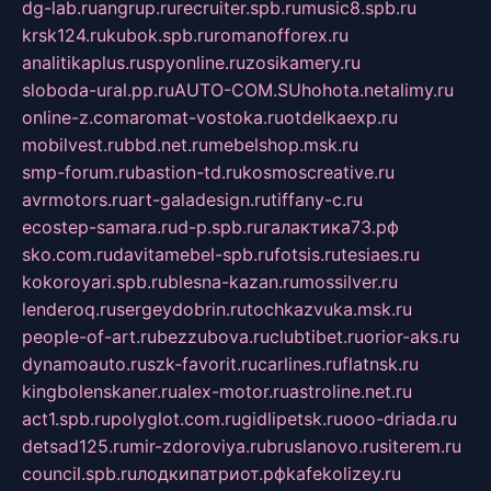
dg-lab.ru
angrup.ru
recruiter.spb.ru
music8.spb.ru
krsk124.ru
kubok.spb.ru
romanofforex.ru
analitikaplus.ru
spyonline.ru
zosikamery.ru
sloboda-ural.pp.ru
AUTO-COM.SU
hohota.net
alimy.ru
online-z.com
aromat-vostoka.ru
otdelkaexp.ru
mobilvest.ru
bbd.net.ru
mebelshop.msk.ru
smp-forum.ru
bastion-td.ru
kosmoscreative.ru
avrmotors.ru
art-galadesign.ru
tiffany-c.ru
ecostep-samara.ru
d-p.spb.ru
галактика73.рф
sko.com.ru
davitamebel-spb.ru
fotsis.ru
tesiaes.ru
kokoroyari.spb.ru
blesna-kazan.ru
mossilver.ru
lenderoq.ru
sergeydobrin.ru
tochkazvuka.msk.ru
people-of-art.ru
bezzubova.ru
clubtibet.ru
orior-aks.ru
dynamoauto.ru
szk-favorit.ru
carlines.ru
flatnsk.ru
kingbolenskaner.ru
alex-motor.ru
astroline.net.ru
act1.spb.ru
polyglot.com.ru
gidlipetsk.ru
ooo-driada.ru
detsad125.ru
mir-zdoroviya.ru
bruslanovo.ru
siterem.ru
council.spb.ru
лодкипатриот.рф
kafekolizey.ru