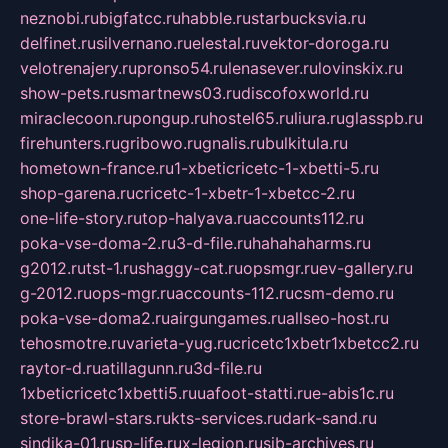
neznobi.ru
bigfatcc.ru
habble.ru
starbucksvia.ru
delfinet.ru
silvernano.ru
elestal.ru
vektor-doroga.ru
velotrenajery.ru
pronso54.ru
lenasever.ru
lovinskix.ru
show-pets.ru
smartnews03.ru
discofoxworld.ru
miraclecoon.ru
pongup.ru
hostel65.ru
liura.ru
glasspb.ru
firehunters.ru
gribowo.ru
gnalis.ru
bulkitula.ru
hometown-france.ru
1-xbeticricetc-1-xbetti-5.ru
shop-garena.ru
cricetc-1-xbetr-1-xbetcc-2.ru
one-life-story.ru
top-halyava.ru
accounts112.ru
poka-vse-doma-2.ru
3-d-file.ru
hahahaharms.ru
g2012.ru
tst-1.ru
shaggy-cat.ru
opsmgr.ru
ev-gallery.ru
g-2012.ru
ops-mgr.ru
accounts-112.ru
csm-demo.ru
poka-vse-doma2.ru
airgungames.ru
allseo-host.ru
tehosmotre.ru
varieta-yug.ru
cricetc1xbetr1xbetcc2.ru
raytor-d.ru
atillagunn.ru
3d-file.ru
1xbeticricetc1xbetti5.ru
uafoot-statti.ru
e-abis1c.ru
store-brawl-stars.ru
kts-services.ru
dark-sand.ru
sindika-01.ru
sp-life.ru
x-legion.ru
sib-archives.ru