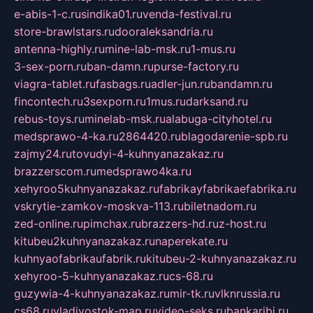
e-abis-1-c.ru
sindika01.ru
venda-festival.ru
store-brawlstars.ru
dooraleksandria.ru
antenna-highly.ru
mine-lab-msk.ru
1-mus.ru
3-sex-porn.ru
ban-damn.ru
purse-factory.ru
viagra-tablet.ru
fasbags.ru
adler-jun.ru
bandamn.ru
fincontech.ru
3sexporn.ru
1mus.ru
darksand.ru
rebus-toys.ru
minelab-msk.ru
alabuga-cityhotel.ru
medsprawo-4-ka.ru
2864420.ru
blagodarenie-spb.ru
zajmy24.ru
tovudyi-4-kuhnyanazakaz.ru
brazzerscom.ru
medsprawo4ka.ru
xehyroo5kuhnyanazakaz.ru
fabrikayfabrikaefabrika.ru
vskrytie-zamkov-moskva-113.ru
biletnadom.ru
zed-online.ru
pimchax.ru
brazzers-hd.ru
z-host.ru
kitubeu2kuhnyanazakaz.ru
naperekate.ru
kuhnyaofabrikaufabrik.ru
kitubeu-2-kuhnyanazakaz.ru
xehyroo-5-kuhnyanazakaz.ru
cs-68.ru
guzywia-4-kuhnyanazakaz.ru
mir-tk.ru
vlknrussia.ru
cs68.ru
vladivostok-map.ru
video-seks.ru
bankaribi.ru