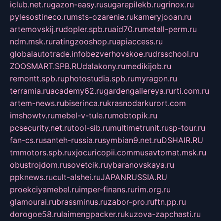
iclub.net.ru
gazon-easy.ru
sugarepilekb.ru
grinox.ru
pylesostineco.ru
msts-ozarenie.ru
kameryjooan.ru
artemovskij.ru
dopler.spb.ru
aid70.ru
metall-perm.ru
ndm.msk.ru
ratingzooshop.ru
apiaccess.ru
globalautotrade.info
bezverhovskoe.ru
drsschool.ru
ZOOSMART.SPB.RU
dalakony.ru
medikijob.ru
remontt.spb.ru
photostudia.spb.ru
myragon.ru
terramia.ru
academy62.ru
gardengallereya.ru
rti.com.ru
artem-news.ru
biserinca.ru
krasnodarkurort.com
imshowtv.ru
mebel-v-tule.ru
mobtopik.ru
pcsecurity.net.ru
tool-sib.ru
multimetrunit.ru
sp-tour.ru
fan-cs.ru
santeh-russia.ru
symbian9.net.ru
DSHAIR.RU
tmmotors.spb.ru
xjocuricopii.com
musavtomat.msk.ru
obustrojdom.ru
sovetcik.ru
ybaranovskaya.ru
ppknews.ru
cult-alshei.ru
JAPANRUSSIA.RU
proekciyamebel.ru
imper-finans.ru
rim.org.ru
glamourai.ru
brassminus.ru
zabor-pro.ru
ftn.pp.ru
dorogoe58.ru
laimengpacker.ru
kuzova-zapchasti.ru