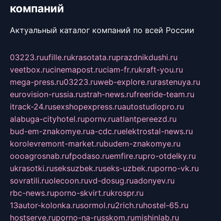
компаний
Актуальный каталог компаний по всей России
03223.ru
ufille.ru
krasotata.ru
prazdnikdushi.ru
veetbox.ru
cinemapost.ru
ciam-fr.ru
kraft-you.ru
mega-press.ru
03223.ru
web-explore.ru
rastenuya.ru
eurovision-russia.ru
strah-news.ru
freeride-team.ru
itrack-24.ru
sexshopexpress.ru
autostudiopro.ru
alabuga-cityhotel.ru
pornv.ru
atlantpereezd.ru
bud-em-znakomye.ru
a-cdc.ru
elektrostal-news.ru
korolevremont-market.ru
budem-znakomye.ru
oooagrosnab.ru
fpodaso.ru
emfire.ru
pro-otdelky.ru
ukrasotki.ru
seksuzbek.ru
seks-uzbek.ru
porno-vk.ru
sovratili.ru
olecoon.ru
vd-dosug.ru
adonyev.ru
rbc-news.ru
porno-skvirt.ru
krospr.ru
13autor-kolonka.ru
sormol.ru
2rich.ru
hostel-65.ru
hostserve.ru
porno-na-russkom.ru
mishinlab.ru