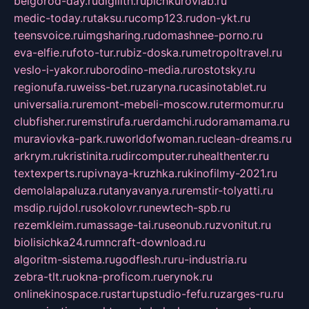
belgorod-day.ru
digilith.ru
pichkurovlab.ru
medic-today.ru
taksu.ru
comp123.ru
don-ykt.ru
teensvoice.ru
imgsharing.ru
domashnee-porno.ru
eva-elfie.ru
foto-tur.ru
biz-doska.ru
metropoltravel.ru
veslo-i-yakor.ru
borodino-media.ru
rostotsky.ru
regionufa.ru
weiss-bet.ru
zaryna.ru
casinotablet.ru
universalia.ru
remont-mebeli-moscow.ru
termomur.ru
clubfisher.ru
remstirufa.ru
erdamchi.ru
doramamama.ru
muraviovka-park.ru
worldofwoman.ru
clean-dreams.ru
arkrym.ru
kristinita.ru
dircomputer.ru
healthenter.ru
textexperts.ru
pivnaya-kruzhka.ru
kinofilmy-2021.ru
demolalapaluza.ru
tanyavanya.ru
remstir-tolyatti.ru
msdip.ru
jdol.ru
sokolovr.ru
newtech-spb.ru
rezemkleim.ru
massage-tai.ru
seonub.ru
zvonitut.ru
biolisichka24.ru
mncraft-download.ru
algoritm-sistema.ru
godflesh.ru
ru-industria.ru
zebra-tlt.ru
okna-proficom.ru
erynok.ru
onlinekinospace.ru
startupstudio-fefu.ru
zarges-ru.ru