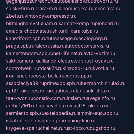
gegenjustizunrecht.ru
autobalashov.ru
utrovortu.ru
spiski-firm.ru
elara-m.ru
kinomusorka.ru
mkcslava.ru
2bets.ru
vintovoykompressor.ru
birminghamvsfulham.ru
sarmat-komp.ru
pioneeri.ru
amadis-chocolate.ru
shkurki-karakulya.ru
kanotiforet.spb.ru
tutmassage.ru
ecolog.org.ru
praga.spb.ru
falcorussia.ru
autodoctorservis.ru
kamertondom.spb.ru
net-life.net.ru
avto-vozim.ru
sakhcamera.ru
alliance-electro.spb.ru
stroyavt.ru
controlweb1.ru
tdsak74.ru
kinzozo-ru.ru
kvotka.ru
iron-snab.ru
costa-bella.ru
eugrus.pp.ru
associaciya39.ru
primexpo.spb.ru
bezmorchin.ru
ia2.ru
cpt21.ru
ispecspb.ru
regahost.ru
kolosok-elita.ru
tae-kwon.ru
consrio.com.ru
insiam.ru
avegainfo.ru
archery161.ru
bigencyclica.ru
vlast16.ru
korru.net
sarmiento.spb.su
extelopedia.ru
lammin-suo.spb.ru
iskatour.spb.ru
snpi.org.ru
running-line.ru
krygeva-spa.ru
chel.net.ru
rust-loco.ru
dugshop.ru