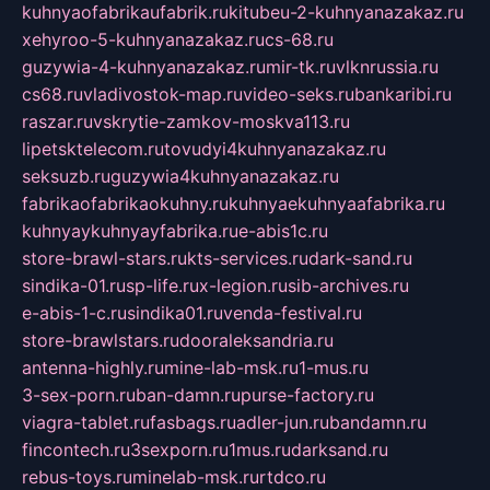
kuhnyaofabrikaufabrik.ru
kitubeu-2-kuhnyanazakaz.ru
xehyroo-5-kuhnyanazakaz.ru
cs-68.ru
guzywia-4-kuhnyanazakaz.ru
mir-tk.ru
vlknrussia.ru
cs68.ru
vladivostok-map.ru
video-seks.ru
bankaribi.ru
raszar.ru
vskrytie-zamkov-moskva113.ru
lipetsktelecom.ru
tovudyi4kuhnyanazakaz.ru
seksuzb.ru
guzywia4kuhnyanazakaz.ru
fabrikaofabrikaokuhny.ru
kuhnyaekuhnyaafabrika.ru
kuhnyaykuhnyayfabrika.ru
e-abis1c.ru
store-brawl-stars.ru
kts-services.ru
dark-sand.ru
sindika-01.ru
sp-life.ru
x-legion.ru
sib-archives.ru
e-abis-1-c.ru
sindika01.ru
venda-festival.ru
store-brawlstars.ru
dooraleksandria.ru
antenna-highly.ru
mine-lab-msk.ru
1-mus.ru
3-sex-porn.ru
ban-damn.ru
purse-factory.ru
viagra-tablet.ru
fasbags.ru
adler-jun.ru
bandamn.ru
fincontech.ru
3sexporn.ru
1mus.ru
darksand.ru
rebus-toys.ru
minelab-msk.ru
rtdco.ru