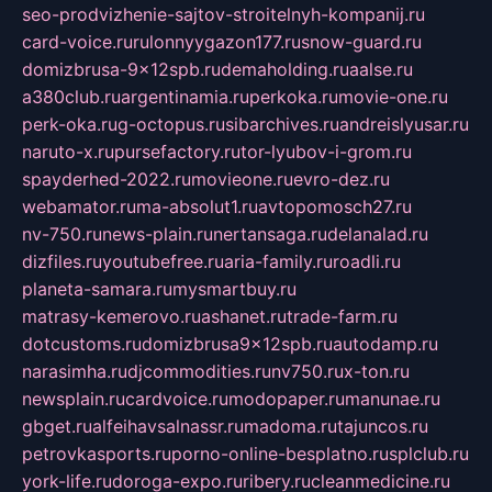
seo-prodvizhenie-sajtov-stroitelnyh-kompanij.ru
card-voice.ru
rulonnyygazon177.ru
snow-guard.ru
domizbrusa-9x12spb.ru
demaholding.ru
aalse.ru
a380club.ru
argentinamia.ru
perkoka.ru
movie-one.ru
perk-oka.ru
g-octopus.ru
sibarchives.ru
andreislyusar.ru
naruto-x.ru
pursefactory.ru
tor-lyubov-i-grom.ru
spayderhed-2022.ru
movieone.ru
evro-dez.ru
webamator.ru
ma-absolut1.ru
avtopomosch27.ru
nv-750.ru
news-plain.ru
nertansaga.ru
delanalad.ru
dizfiles.ru
youtubefree.ru
aria-family.ru
roadli.ru
planeta-samara.ru
mysmartbuy.ru
matrasy-kemerovo.ru
ashanet.ru
trade-farm.ru
dotcustoms.ru
domizbrusa9x12spb.ru
autodamp.ru
narasimha.ru
djcommodities.ru
nv750.ru
x-ton.ru
newsplain.ru
cardvoice.ru
modopaper.ru
manunae.ru
gbget.ru
alfeihavsalnassr.ru
madoma.ru
tajuncos.ru
petrovkasports.ru
porno-online-besplatno.ru
splclub.ru
york-life.ru
doroga-expo.ru
ribery.ru
cleanmedicine.ru