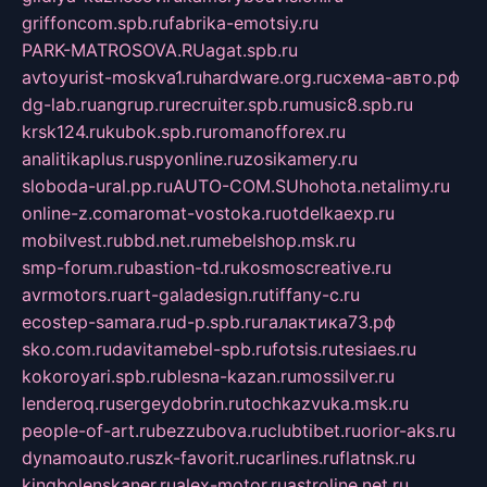
griffoncom.spb.ru
fabrika-emotsiy.ru
PARK-MATROSOVA.RU
agat.spb.ru
avtoyurist-moskva1.ru
hardware.org.ru
схема-авто.рф
dg-lab.ru
angrup.ru
recruiter.spb.ru
music8.spb.ru
krsk124.ru
kubok.spb.ru
romanofforex.ru
analitikaplus.ru
spyonline.ru
zosikamery.ru
sloboda-ural.pp.ru
AUTO-COM.SU
hohota.net
alimy.ru
online-z.com
aromat-vostoka.ru
otdelkaexp.ru
mobilvest.ru
bbd.net.ru
mebelshop.msk.ru
smp-forum.ru
bastion-td.ru
kosmoscreative.ru
avrmotors.ru
art-galadesign.ru
tiffany-c.ru
ecostep-samara.ru
d-p.spb.ru
галактика73.рф
sko.com.ru
davitamebel-spb.ru
fotsis.ru
tesiaes.ru
kokoroyari.spb.ru
blesna-kazan.ru
mossilver.ru
lenderoq.ru
sergeydobrin.ru
tochkazvuka.msk.ru
people-of-art.ru
bezzubova.ru
clubtibet.ru
orior-aks.ru
dynamoauto.ru
szk-favorit.ru
carlines.ru
flatnsk.ru
kingbolenskaner.ru
alex-motor.ru
astroline.net.ru