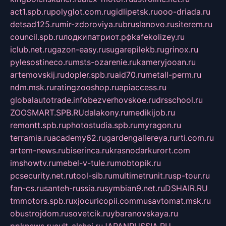
act1.spb.ru
polyglot.com.ru
gidlipetsk.ru
ooo-driada.ru
detsad125.ru
mir-zdoroviya.ru
bruslanovo.ru
siterem.ru
council.spb.ru
лодкипатриот.рф
kafekolizey.ru
iclub.net.ru
gazon-easy.ru
sugarepilekb.ru
grinox.ru
pylesostineco.ru
msts-ozarenie.ru
kameryjooan.ru
artemovskij.ru
dopler.spb.ru
aid70.ru
metall-perm.ru
ndm.msk.ru
ratingzooshop.ru
apiaccess.ru
globalautotrade.info
bezverhovskoe.ru
drsschool.ru
ZOOSMART.SPB.RU
dalakony.ru
medikijob.ru
remontt.spb.ru
photostudia.spb.ru
myragon.ru
terramia.ru
academy62.ru
gardengallereya.ru
rti.com.ru
artem-news.ru
biserinca.ru
krasnodarkurort.com
imshowtv.ru
mebel-v-tule.ru
mobtopik.ru
pcsecurity.net.ru
tool-sib.ru
multimetrunit.ru
sp-tour.ru
fan-cs.ru
santeh-russia.ru
symbian9.net.ru
DSHAIR.RU
tmmotors.spb.ru
xjocuricopii.com
musavtomat.msk.ru
obustrojdom.ru
sovetcik.ru
ybaranovskaya.ru