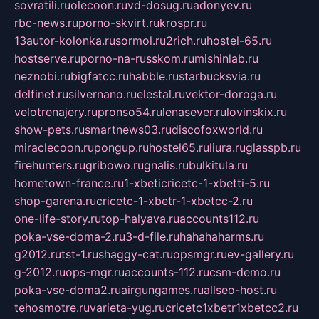
sovratili.ru
olecoon.ru
vd-dosug.ru
adonyev.ru
rbc-news.ru
porno-skvirt.ru
krospr.ru
13autor-kolonka.ru
sormol.ru
2rich.ru
hostel-65.ru
hostserve.ru
porno-na-russkom.ru
mishinlab.ru
neznobi.ru
bigfatcc.ru
habble.ru
starbucksvia.ru
delfinet.ru
silvernano.ru
elestal.ru
vektor-doroga.ru
velotrenajery.ru
pronso54.ru
lenasever.ru
lovinskix.ru
show-pets.ru
smartnews03.ru
discofoxworld.ru
miraclecoon.ru
pongup.ru
hostel65.ru
liura.ru
glasspb.ru
firehunters.ru
gribowo.ru
gnalis.ru
bulkitula.ru
hometown-france.ru
1-xbeticricetc-1-xbetti-5.ru
shop-garena.ru
cricetc-1-xbetr-1-xbetcc-2.ru
one-life-story.ru
top-halyava.ru
accounts112.ru
poka-vse-doma-2.ru
3-d-file.ru
hahahaharms.ru
g2012.ru
tst-1.ru
shaggy-cat.ru
opsmgr.ru
ev-gallery.ru
g-2012.ru
ops-mgr.ru
accounts-112.ru
csm-demo.ru
poka-vse-doma2.ru
airgungames.ru
allseo-host.ru
tehosmotre.ru
varieta-yug.ru
cricetc1xbetr1xbetcc2.ru