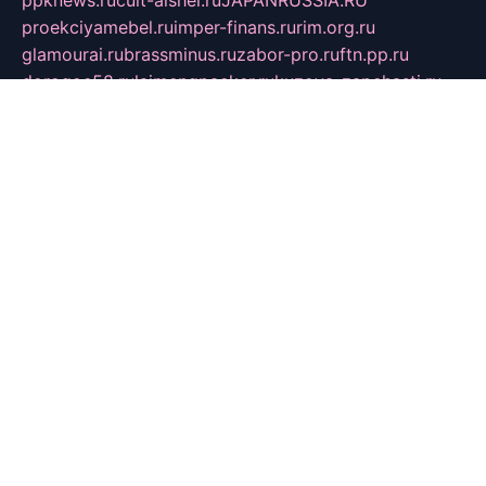
ppknews.ru
cult-alshei.ru
JAPANRUSSIA.RU
proekciyamebel.ru
imper-finans.ru
rim.org.ru
glamourai.ru
brassminus.ru
zabor-pro.ru
ftn.pp.ru
dorogoe58.ru
laimengpacker.ru
kuzova-zapchasti.ru
sageerp.ru
taxodrom.ru
dsrazvitie.ru
hardcity.net.ru
ratinghomegames.ru
topservice25.ru
gubernyan.ru
gtglasslined.ru
ii4.ru
tssport.spb.ru
andorra24.com
blackwallstreet.ru
oboimos.ru
optim-doors.com.ru
ikuch.ru
nycr.org.ru
npa21.ru
vremya-ch.spb.ru
desert000.ru
ivtorgi.ru
ifiori.ru
catalog-statei.ru
dcv.org.ru
spetsmaster174.ru
ipkameryhiseeu.ru
dum26.ru
ruspol.spb.ru
fr-opendp.ru
kam-solnyshko.ru
cheyenne-arapaho.ru
sevzapmetal.spb.ru
ted-lapidus.spb.ru
parasite-eliminator.ru
sigma-complete.ru
modernworld.ru
dama-moda.ru
eholot-group.ru
sk-nvkz.ru
DRONGOLD.RU
democratia2.ru
i-farmer.ru
mass-sport.org
jablonex.spb.ru
bookmess.ru
linkword.ru