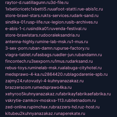
raytor-d.ru
atillagunn.ru
3d-file.ru
1xbeticricetc1xbetti5.ru
uafoot-statti.ru
e-abis1c.ru
store-brawl-stars.ru
kts-services.ru
dark-sand.ru
sindika-01.ru
sp-life.ru
x-legion.ru
sib-archives.ru
e-abis-1-c.ru
sindika01.ru
venda-festival.ru
store-brawlstars.ru
dooraleksandria.ru
antenna-highly.ru
mine-lab-msk.ru
1-mus.ru
3-sex-porn.ru
ban-damn.ru
purse-factory.ru
viagra-tablet.ru
fasbags.ru
adler-jun.ru
bandamn.ru
fincontech.ru
3sexporn.ru
1mus.ru
darksand.ru
rebus-toys.ru
minelab-msk.ru
alabuga-cityhotel.ru
medsprawo-4-ka.ru
2864420.ru
blagodarenie-spb.ru
zajmy24.ru
tovudyi-4-kuhnyanazakaz.ru
brazzerscom.ru
medsprawo4ka.ru
xehyroo5kuhnyanazakaz.ru
fabrikayfabrikaefabrika.ru
vskrytie-zamkov-moskva-113.ru
biletnadom.ru
zed-online.ru
pimchax.ru
brazzers-hd.ru
z-host.ru
kitubeu2kuhnyanazakaz.ru
naperekate.ru