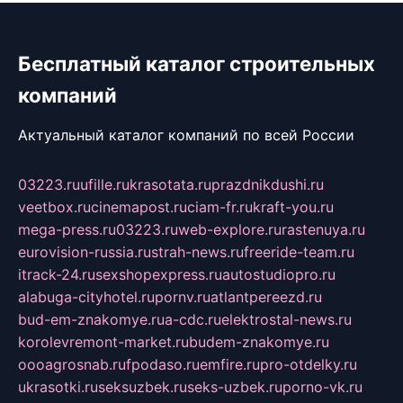
Бесплатный каталог строительных
компаний
Актуальный каталог компаний по всей России
03223.ru
ufille.ru
krasotata.ru
prazdnikdushi.ru
veetbox.ru
cinemapost.ru
ciam-fr.ru
kraft-you.ru
mega-press.ru
03223.ru
web-explore.ru
rastenuya.ru
eurovision-russia.ru
strah-news.ru
freeride-team.ru
itrack-24.ru
sexshopexpress.ru
autostudiopro.ru
alabuga-cityhotel.ru
pornv.ru
atlantpereezd.ru
bud-em-znakomye.ru
a-cdc.ru
elektrostal-news.ru
korolevremont-market.ru
budem-znakomye.ru
oooagrosnab.ru
fpodaso.ru
emfire.ru
pro-otdelky.ru
ukrasotki.ru
seksuzbek.ru
seks-uzbek.ru
porno-vk.ru