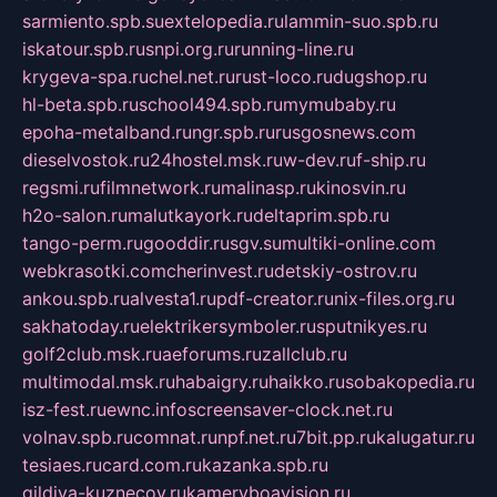
sarmiento.spb.su
extelopedia.ru
lammin-suo.spb.ru
iskatour.spb.ru
snpi.org.ru
running-line.ru
krygeva-spa.ru
chel.net.ru
rust-loco.ru
dugshop.ru
hl-beta.spb.ru
school494.spb.ru
mymubaby.ru
epoha-metalband.ru
ngr.spb.ru
rusgosnews.com
dieselvostok.ru
24hostel.msk.ru
w-dev.ru
f-ship.ru
regsmi.ru
filmnetwork.ru
malinasp.ru
kinosvin.ru
h2o-salon.ru
malutkayork.ru
deltaprim.spb.ru
tango-perm.ru
gooddir.ru
sgv.su
multiki-online.com
webkrasotki.com
cherinvest.ru
detskiy-ostrov.ru
ankou.spb.ru
alvesta1.ru
pdf-creator.ru
nix-files.org.ru
sakhatoday.ru
elektrikersymboler.ru
sputnikyes.ru
golf2club.msk.ru
aeforums.ru
zallclub.ru
multimodal.msk.ru
habaigry.ru
haikko.ru
sobakopedia.ru
isz-fest.ru
ewnc.info
screensaver-clock.net.ru
volnav.spb.ru
comnat.ru
npf.net.ru
7bit.pp.ru
kalugatur.ru
tesiaes.ru
card.com.ru
kazanka.spb.ru
gildiya-kuznecov.ru
kameryboavision.ru