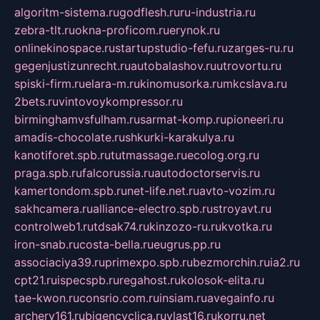
algoritm-sistema.ru
godflesh.ru
ru-industria.ru
zebra-tlt.ru
okna-proficom.ru
erynok.ru
onlinekinospace.ru
startupstudio-fefu.ru
zarges-ru.ru
gegenjustizunrecht.ru
autobalashov.ru
utrovortu.ru
spiski-firm.ru
elara-m.ru
kinomusorka.ru
mkcslava.ru
2bets.ru
vintovoykompressor.ru
birminghamvsfulham.ru
sarmat-komp.ru
pioneeri.ru
amadis-chocolate.ru
shkurki-karakulya.ru
kanotiforet.spb.ru
tutmassage.ru
ecolog.org.ru
praga.spb.ru
falcorussia.ru
autodoctorservis.ru
kamertondom.spb.ru
net-life.net.ru
avto-vozim.ru
sakhcamera.ru
alliance-electro.spb.ru
stroyavt.ru
controlweb1.ru
tdsak74.ru
kinzozo-ru.ru
kvotka.ru
iron-snab.ru
costa-bella.ru
eugrus.pp.ru
associaciya39.ru
primexpo.spb.ru
bezmorchin.ru
ia2.ru
cpt21.ru
ispecspb.ru
regahost.ru
kolosok-elita.ru
tae-kwon.ru
consrio.com.ru
insiam.ru
avegainfo.ru
archery161.ru
bigencyclica.ru
vlast16.ru
korru.net