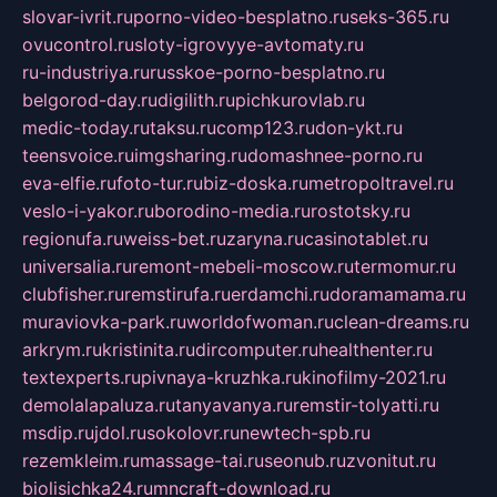
slovar-ivrit.ru
porno-video-besplatno.ru
seks-365.ru
ovucontrol.ru
sloty-igrovyye-avtomaty.ru
ru-industriya.ru
russkoe-porno-besplatno.ru
belgorod-day.ru
digilith.ru
pichkurovlab.ru
medic-today.ru
taksu.ru
comp123.ru
don-ykt.ru
teensvoice.ru
imgsharing.ru
domashnee-porno.ru
eva-elfie.ru
foto-tur.ru
biz-doska.ru
metropoltravel.ru
veslo-i-yakor.ru
borodino-media.ru
rostotsky.ru
regionufa.ru
weiss-bet.ru
zaryna.ru
casinotablet.ru
universalia.ru
remont-mebeli-moscow.ru
termomur.ru
clubfisher.ru
remstirufa.ru
erdamchi.ru
doramamama.ru
muraviovka-park.ru
worldofwoman.ru
clean-dreams.ru
arkrym.ru
kristinita.ru
dircomputer.ru
healthenter.ru
textexperts.ru
pivnaya-kruzhka.ru
kinofilmy-2021.ru
demolalapaluza.ru
tanyavanya.ru
remstir-tolyatti.ru
msdip.ru
jdol.ru
sokolovr.ru
newtech-spb.ru
rezemkleim.ru
massage-tai.ru
seonub.ru
zvonitut.ru
biolisichka24.ru
mncraft-download.ru