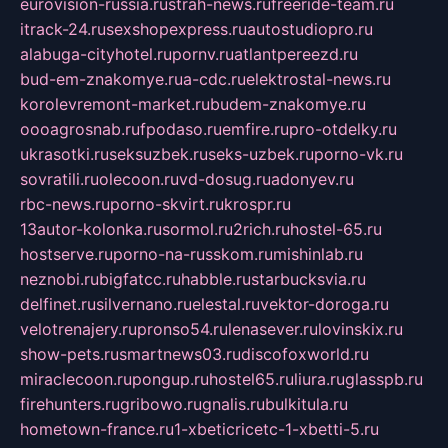
eurovision-russia.ru
strah-news.ru
freeride-team.ru
itrack-24.ru
sexshopexpress.ru
autostudiopro.ru
alabuga-cityhotel.ru
pornv.ru
atlantpereezd.ru
bud-em-znakomye.ru
a-cdc.ru
elektrostal-news.ru
korolevremont-market.ru
budem-znakomye.ru
oooagrosnab.ru
fpodaso.ru
emfire.ru
pro-otdelky.ru
ukrasotki.ru
seksuzbek.ru
seks-uzbek.ru
porno-vk.ru
sovratili.ru
olecoon.ru
vd-dosug.ru
adonyev.ru
rbc-news.ru
porno-skvirt.ru
krospr.ru
13autor-kolonka.ru
sormol.ru
2rich.ru
hostel-65.ru
hostserve.ru
porno-na-russkom.ru
mishinlab.ru
neznobi.ru
bigfatcc.ru
habble.ru
starbucksvia.ru
delfinet.ru
silvernano.ru
elestal.ru
vektor-doroga.ru
velotrenajery.ru
pronso54.ru
lenasever.ru
lovinskix.ru
show-pets.ru
smartnews03.ru
discofoxworld.ru
miraclecoon.ru
pongup.ru
hostel65.ru
liura.ru
glasspb.ru
firehunters.ru
gribowo.ru
gnalis.ru
bulkitula.ru
hometown-france.ru
1-xbeticricetc-1-xbetti-5.ru