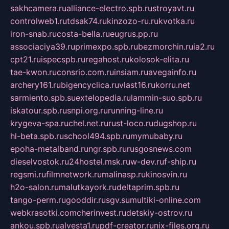
sakhcamera.ru
alliance-electro.spb.ru
stroyavt.ru
controlweb1.ru
tdsak74.ru
kinzozo-ru.ru
kvotka.ru
iron-snab.ru
costa-bella.ru
eugrus.pp.ru
associaciya39.ru
primexpo.spb.ru
bezmorchin.ru
ia2.ru
cpt21.ru
ispecspb.ru
regahost.ru
kolosok-elita.ru
tae-kwon.ru
consrio.com.ru
insiam.ru
avegainfo.ru
archery161.ru
bigencyclica.ru
vlast16.ru
korru.net
sarmiento.spb.su
extelopedia.ru
lammin-suo.spb.ru
iskatour.spb.ru
snpi.org.ru
running-line.ru
krygeva-spa.ru
chel.net.ru
rust-loco.ru
dugshop.ru
hl-beta.spb.ru
school494.spb.ru
mymubaby.ru
epoha-metalband.ru
ngr.spb.ru
rusgosnews.com
dieselvostok.ru
24hostel.msk.ru
w-dev.ru
f-ship.ru
regsmi.ru
filmnetwork.ru
malinasp.ru
kinosvin.ru
h2o-salon.ru
malutkayork.ru
deltaprim.spb.ru
tango-perm.ru
gooddir.ru
sgv.su
multiki-online.com
webkrasotki.com
cherinvest.ru
detskiy-ostrov.ru
ankou.spb.ru
alvesta1.ru
pdf-creator.ru
nix-files.org.ru