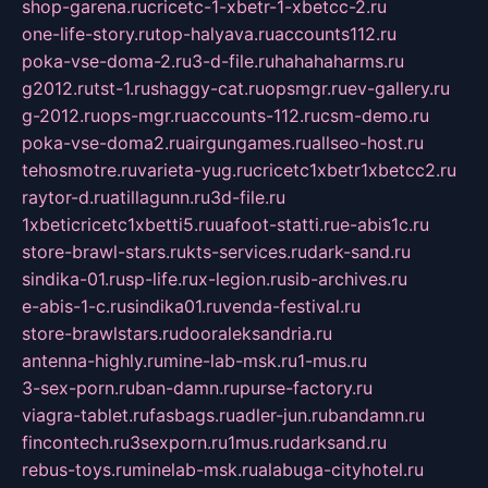
shop-garena.ru
cricetc-1-xbetr-1-xbetcc-2.ru
one-life-story.ru
top-halyava.ru
accounts112.ru
poka-vse-doma-2.ru
3-d-file.ru
hahahaharms.ru
g2012.ru
tst-1.ru
shaggy-cat.ru
opsmgr.ru
ev-gallery.ru
g-2012.ru
ops-mgr.ru
accounts-112.ru
csm-demo.ru
poka-vse-doma2.ru
airgungames.ru
allseo-host.ru
tehosmotre.ru
varieta-yug.ru
cricetc1xbetr1xbetcc2.ru
raytor-d.ru
atillagunn.ru
3d-file.ru
1xbeticricetc1xbetti5.ru
uafoot-statti.ru
e-abis1c.ru
store-brawl-stars.ru
kts-services.ru
dark-sand.ru
sindika-01.ru
sp-life.ru
x-legion.ru
sib-archives.ru
e-abis-1-c.ru
sindika01.ru
venda-festival.ru
store-brawlstars.ru
dooraleksandria.ru
antenna-highly.ru
mine-lab-msk.ru
1-mus.ru
3-sex-porn.ru
ban-damn.ru
purse-factory.ru
viagra-tablet.ru
fasbags.ru
adler-jun.ru
bandamn.ru
fincontech.ru
3sexporn.ru
1mus.ru
darksand.ru
rebus-toys.ru
minelab-msk.ru
alabuga-cityhotel.ru