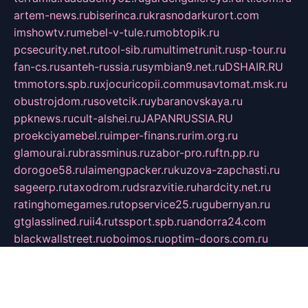
artem-news.ru
biserinca.ru
krasnodarkurort.com
imshowtv.ru
mebel-v-tule.ru
mobtopik.ru
pcsecurity.net.ru
tool-sib.ru
multimetrunit.ru
sp-tour.ru
fan-cs.ru
santeh-russia.ru
symbian9.net.ru
DSHAIR.RU
tmmotors.spb.ru
xjocuricopii.com
musavtomat.msk.ru
obustrojdom.ru
sovetcik.ru
ybaranovskaya.ru
ppknews.ru
cult-alshei.ru
JAPANRUSSIA.RU
proekciyamebel.ru
imper-finans.ru
rim.org.ru
glamourai.ru
brassminus.ru
zabor-pro.ru
ftn.pp.ru
dorogoe58.ru
laimengpacker.ru
kuzova-zapchasti.ru
sageerp.ru
taxodrom.ru
dsrazvitie.ru
hardcity.net.ru
ratinghomegames.ru
topservice25.ru
gubernyan.ru
gtglasslined.ru
ii4.ru
tssport.spb.ru
andorra24.com
blackwallstreet.ru
oboimos.ru
optim-doors.com.ru
ikuch.ru
nycr.org.ru
npa21.ru
vremya-ch.spb.ru
desert000.ru
ivtorgi.ru
ifiori.ru
catalog-statei.ru
dcv.org.ru
spetsmaster174.ru
ipkameryhiseeu.ru
dum26.ru
ruspol.spb.ru
fr-opendp.ru
kam-solnyshko.ru