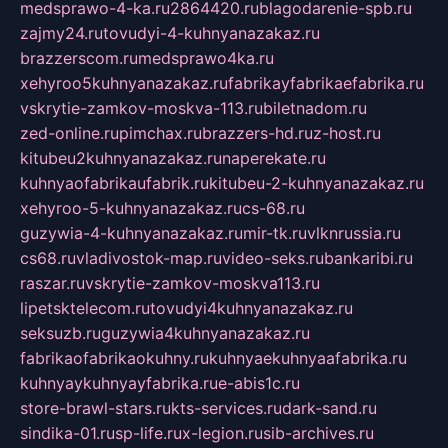
medsprawo-4-ka.ru
2864420.ru
blagodarenie-spb.ru
zajmy24.ru
tovudyi-4-kuhnyanazakaz.ru
brazzerscom.ru
medsprawo4ka.ru
xehyroo5kuhnyanazakaz.ru
fabrikayfabrikaefabrika.ru
vskrytie-zamkov-moskva-113.ru
biletnadom.ru
zed-online.ru
pimchax.ru
brazzers-hd.ru
z-host.ru
kitubeu2kuhnyanazakaz.ru
naperekate.ru
kuhnyaofabrikaufabrik.ru
kitubeu-2-kuhnyanazakaz.ru
xehyroo-5-kuhnyanazakaz.ru
cs-68.ru
guzywia-4-kuhnyanazakaz.ru
mir-tk.ru
vlknrussia.ru
cs68.ru
vladivostok-map.ru
video-seks.ru
bankaribi.ru
raszar.ru
vskrytie-zamkov-moskva113.ru
lipetsktelecom.ru
tovudyi4kuhnyanazakaz.ru
seksuzb.ru
guzywia4kuhnyanazakaz.ru
fabrikaofabrikaokuhny.ru
kuhnyaekuhnyaafabrika.ru
kuhnyaykuhnyayfabrika.ru
e-abis1c.ru
store-brawl-stars.ru
kts-services.ru
dark-sand.ru
sindika-01.ru
sp-life.ru
x-legion.ru
sib-archives.ru