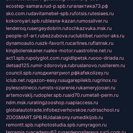
ecostep-samara.ru
d-p.spb.ru
галактика73.рф
sko.com.ru
davitamebel-spb.ru
fotsis.ru
tesiaes.ru
kokoroyari.spb.ru
blesna-kazan.ru
mossilver.ru
lenderoq.ru
sergeydobrin.ru
tochkazvuka.msk.ru
people-of-art.ru
bezzubova.ru
clubtibet.ru
orior-aks.ru
dynamoauto.ru
szk-favorit.ru
carlines.ru
flatnsk.ru
kingbolenskaner.ru
alex-motor.ru
astroline.net.ru
act1.spb.ru
polyglot.com.ru
gidlipetsk.ru
ooo-driada.ru
detsad125.ru
mir-zdoroviya.ru
bruslanovo.ru
siterem.ru
council.spb.ru
лодкипатриот.рф
kafekolizey.ru
iclub.net.ru
gazon-easy.ru
sugarepilekb.ru
grinox.ru
pylesostineco.ru
msts-ozarenie.ru
kameryjooan.ru
artemovskij.ru
dopler.spb.ru
aid70.ru
metall-perm.ru
ndm.msk.ru
ratingzooshop.ru
apiaccess.ru
globalautotrade.info
bezverhovskoe.ru
drsschool.ru
ZOOSMART.SPB.RU
dalakony.ru
medikijob.ru
remontt.spb.ru
photostudia.spb.ru
myragon.ru
terramia.ru
academy62.ru
gardengallereya.ru
rti.com.ru