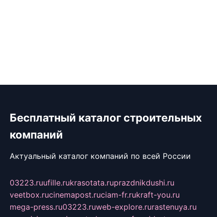
Бесплатный каталог строительных
компаний
Актуальный каталог компаний по всей России
03223.ru
ufille.ru
krasotata.ru
prazdnikdushi.ru
veetbox.ru
cinemapost.ru
ciam-fr.ru
kraft-you.ru
mega-press.ru
03223.ru
web-explore.ru
rastenuya.ru