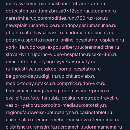
matrasy-kemerovo.ru
ashanet.ru
trade-farm.ru
dotcustoms.ru
domizbrusa9x12spb.ru
autodamp.ru
narasimha.ru
djcommodities.ru
nv750.ru
x-ton.ru
newsplain.ru
cardvoice.ru
modopaper.ru
manunae.ru
gbget.ru
alfeihavsalnassr.ru
madoma.ru
tajuncos.ru
petrovkasports.ru
porno-online-besplatno.ru
splclub.ru
york-life.ru
doroga-expo.ru
ribery.ru
cleanmedicine.ru
slovar-ivrit.ru
porno-video-besplatno.ru
seks-365.ru
ovucontrol.ru
sloty-igrovyye-avtomaty.ru
ru-industriya.ru
russkoe-porno-besplatno.ru
belgorod-day.ru
digilith.ru
pichkurovlab.ru
medic-today.ru
taksu.ru
comp123.ru
don-ykt.ru
teensvoice.ru
imgsharing.ru
domashnee-porno.ru
eva-elfie.ru
foto-tur.ru
biz-doska.ru
metropoltravel.ru
veslo-i-yakor.ru
borodino-media.ru
rostotsky.ru
regionufa.ru
weiss-bet.ru
zaryna.ru
casinotablet.ru
universalia.ru
remont-mebeli-moscow.ru
termomur.ru
clubfisher.ru
remstirufa.ru
erdamchi.ru
doramamama.ru