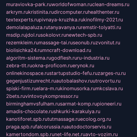
muraviovka-park.ru
worldofwoman.ru
clean-dreams.ru
arkrym.ru
kristinita.ru
dircomputer.ru
healthenter.ru
textexperts.ru
pivnaya-kruzhka.ru
kinofilmy-2021.ru
demolalapaluza.ru
tanyavanya.ru
remstir-tolyatti.ru
msdip.ru
jdol.ru
sokolovr.ru
newtech-spb.ru
rezemkleim.ru
massage-tai.ru
seonub.ru
zvonitut.ru
biolisichka24.ru
mncraft-download.ru
algoritm-sistema.ru
godflesh.ru
ru-industria.ru
zebra-tlt.ru
okna-proficom.ru
erynok.ru
onlinekinospace.ru
startupstudio-fefu.ru
zarges-ru.ru
gegenjustizunrecht.ru
autobalashov.ru
utrovortu.ru
spiski-firm.ru
elara-m.ru
kinomusorka.ru
mkcslava.ru
2bets.ru
vintovoykompressor.ru
birminghamvsfulham.ru
sarmat-komp.ru
pioneeri.ru
amadis-chocolate.ru
shkurki-karakulya.ru
kanotiforet.spb.ru
tutmassage.ru
ecolog.org.ru
praga.spb.ru
falcorussia.ru
autodoctorservis.ru
kamertondom.spb.ru
net-life.net.ru
avto-vozim.ru