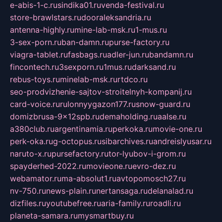
e-abis-1-c.ru
sindika01.ru
venda-festival.ru
store-brawlstars.ru
dooraleksandria.ru
antenna-highly.ru
mine-lab-msk.ru
1-mus.ru
3-sex-porn.ru
ban-damn.ru
purse-factory.ru
viagra-tablet.ru
fasbags.ru
adler-jun.ru
bandamn.ru
fincontech.ru
3sexporn.ru
1mus.ru
darksand.ru
rebus-toys.ru
minelab-msk.ru
rtdco.ru
seo-prodvizhenie-sajtov-stroitelnyh-kompanij.ru
card-voice.ru
rulonnyygazon177.ru
snow-guard.ru
domizbrusa-9x12spb.ru
demaholding.ru
aalse.ru
a380club.ru
argentinamia.ru
perkoka.ru
movie-one.ru
perk-oka.ru
g-octopus.ru
sibarchives.ru
andreislyusar.ru
naruto-x.ru
pursefactory.ru
tor-lyubov-i-grom.ru
spayderhed-2022.ru
movieone.ru
evro-dez.ru
webamator.ru
ma-absolut1.ru
avtopomosch27.ru
nv-750.ru
news-plain.ru
nertansaga.ru
delanalad.ru
dizfiles.ru
youtubefree.ru
aria-family.ru
roadli.ru
planeta-samara.ru
mysmartbuy.ru