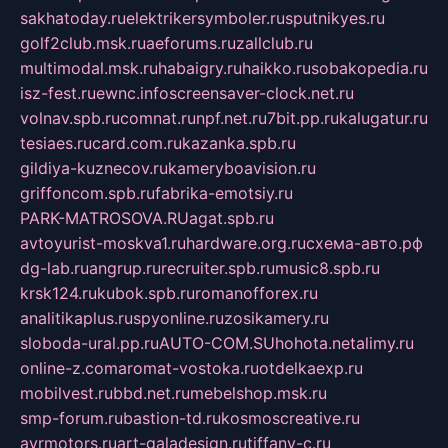
sakhatoday.ru
elektrikersymboler.ru
sputnikyes.ru
golf2club.msk.ru
aeforums.ru
zallclub.ru
multimodal.msk.ru
habaigry.ru
haikko.ru
sobakopedia.ru
isz-fest.ru
ewnc.info
screensaver-clock.net.ru
volnav.spb.ru
comnat.ru
npf.net.ru
7bit.pp.ru
kalugatur.ru
tesiaes.ru
card.com.ru
kazanka.spb.ru
gildiya-kuznecov.ru
kameryboavision.ru
griffoncom.spb.ru
fabrika-emotsiy.ru
PARK-MATROSOVA.RU
agat.spb.ru
avtoyurist-moskva1.ru
hardware.org.ru
схема-авто.рф
dg-lab.ru
angrup.ru
recruiter.spb.ru
music8.spb.ru
krsk124.ru
kubok.spb.ru
romanofforex.ru
analitikaplus.ru
spyonline.ru
zosikamery.ru
sloboda-ural.pp.ru
AUTO-COM.SU
hohota.net
alimy.ru
online-z.com
aromat-vostoka.ru
otdelkaexp.ru
mobilvest.ru
bbd.net.ru
mebelshop.msk.ru
smp-forum.ru
bastion-td.ru
kosmoscreative.ru
avrmotors.ru
art-galadesign.ru
tiffany-c.ru