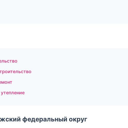
ельство
строительство
емонт
 утепление
лжский федеральный округ