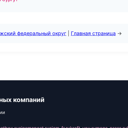
лжский федеральный округ
|
Главная страница
→
ьных компаний
сии