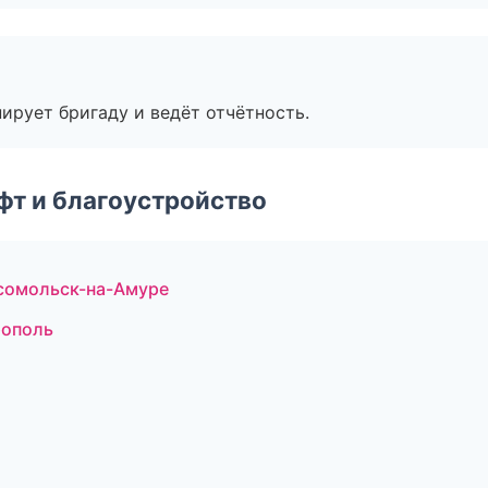
ирует бригаду и ведёт отчётность.
т и благоустройство
сомольск-на-Амуре
рополь