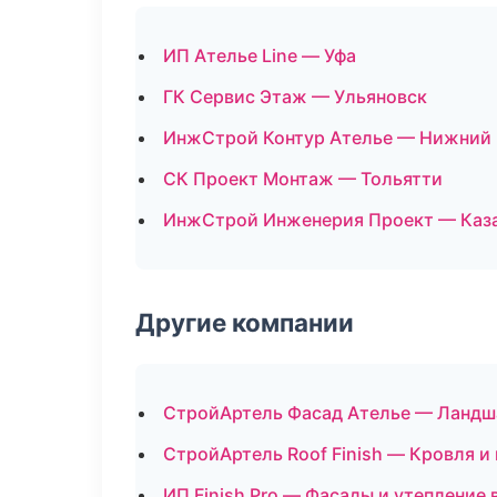
ИП Ателье Line — Уфа
ГК Сервис Этаж — Ульяновск
ИнжСтрой Контур Ателье — Нижний
СК Проект Монтаж — Тольятти
ИнжСтрой Инженерия Проект — Каз
Другие компании
СтройАртель Фасад Ателье — Ландша
СтройАртель Roof Finish — Кровля и
ИП Finish Pro — Фасады и утепление 