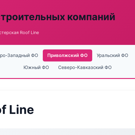
строительных компаний
терская Roof Line
ро-Западный ФО
Приволжский ФО
Уральский ФО
Южный ФО
Северо-Кавказский ФО
f Line