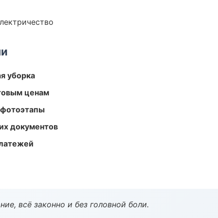
электричество
ми
ая уборка
птовым ценам
 фотоэтапы
их документов
платежей
ие, всё законно и без головной боли.