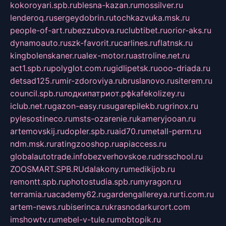
kokoroyari.spb.ru
blesna-kazan.ru
mossilver.ru
lenderoq.ru
sergeydobrin.ru
tochkazvuka.msk.ru
people-of-art.ru
bezzubova.ru
clubtibet.ru
orior-aks.ru
dynamoauto.ru
szk-favorit.ru
carlines.ru
flatnsk.ru
kingbolenskaner.ru
alex-motor.ru
astroline.net.ru
act1.spb.ru
polyglot.com.ru
gidlipetsk.ru
ooo-driada.ru
detsad125.ru
mir-zdoroviya.ru
bruslanovo.ru
siterem.ru
council.spb.ru
лодкипатриот.рф
kafekolizey.ru
iclub.net.ru
gazon-easy.ru
sugarepilekb.ru
grinox.ru
pylesostineco.ru
msts-ozarenie.ru
kameryjooan.ru
artemovskij.ru
dopler.spb.ru
aid70.ru
metall-perm.ru
ndm.msk.ru
ratingzooshop.ru
apiaccess.ru
globalautotrade.info
bezverhovskoe.ru
drsschool.ru
ZOOSMART.SPB.RU
dalakony.ru
medikijob.ru
remontt.spb.ru
photostudia.spb.ru
myragon.ru
terramia.ru
academy62.ru
gardengallereya.ru
rti.com.ru
artem-news.ru
biserinca.ru
krasnodarkurort.com
imshowtv.ru
mebel-v-tule.ru
mobtopik.ru