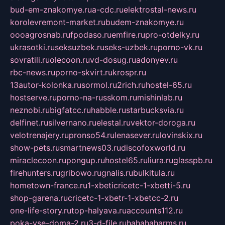
bud-em-znakomye.ru
a-cdc.ru
elektrostal-news.ru
korolevremont-market.ru
budem-znakomye.ru
oooagrosnab.ru
fpodaso.ru
emfire.ru
pro-otdelky.ru
ukrasotki.ru
seksuzbek.ru
seks-uzbek.ru
porno-vk.ru
sovratili.ru
olecoon.ru
vd-dosug.ru
adonyev.ru
rbc-news.ru
porno-skvirt.ru
krospr.ru
13autor-kolonka.ru
sormol.ru
2rich.ru
hostel-65.ru
hostserve.ru
porno-na-russkom.ru
mishinlab.ru
neznobi.ru
bigfatcc.ru
habble.ru
starbucksvia.ru
delfinet.ru
silvernano.ru
elestal.ru
vektor-doroga.ru
velotrenajery.ru
pronso54.ru
lenasever.ru
lovinskix.ru
show-pets.ru
smartnews03.ru
discofoxworld.ru
miraclecoon.ru
pongup.ru
hostel65.ru
liura.ru
glasspb.ru
firehunters.ru
gribowo.ru
gnalis.ru
bulkitula.ru
hometown-france.ru
1-xbeticricetc-1-xbetti-5.ru
shop-garena.ru
cricetc-1-xbetr-1-xbetcc-2.ru
one-life-story.ru
top-halyava.ru
accounts112.ru
poka-vse-doma-2.ru
3-d-file.ru
hahahaharms.ru