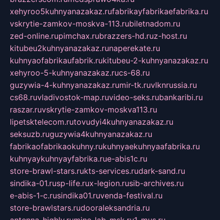
xehyroo5kuhnyanazakaz.ru
fabrikayfabrikaefabrika.ru
vskrytie-zamkov-moskva-113.ru
biletnadom.ru
zed-online.ru
pimchax.ru
brazzers-hd.ru
z-host.ru
kitubeu2kuhnyanazakaz.ru
naperekate.ru
kuhnyaofabrikaufabrik.ru
kitubeu-2-kuhnyanazakaz.ru
xehyroo-5-kuhnyanazakaz.ru
cs-68.ru
guzywia-4-kuhnyanazakaz.ru
mir-tk.ru
vlknrussia.ru
cs68.ru
vladivostok-map.ru
video-seks.ru
bankaribi.ru
raszar.ru
vskrytie-zamkov-moskva113.ru
lipetsktelecom.ru
tovudyi4kuhnyanazakaz.ru
seksuzb.ru
guzywia4kuhnyanazakaz.ru
fabrikaofabrikaokuhny.ru
kuhnyaekuhnyaafabrika.ru
kuhnyaykuhnyayfabrika.ru
e-abis1c.ru
store-brawl-stars.ru
kts-services.ru
dark-sand.ru
sindika-01.ru
sp-life.ru
x-legion.ru
sib-archives.ru
e-abis-1-c.ru
sindika01.ru
venda-festival.ru
store-brawlstars.ru
dooraleksandria.ru