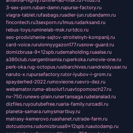
antenna-highly.ru
mine-lab-msk.ru
1-mus.ru
3-sex-porn.ru
ban-damn.ru
purse-factory.ru
viagra-tablet.ru
fasbags.ru
adler-jun.ru
bandamn.ru
fincontech.ru
3sexporn.ru
1mus.ru
darksand.ru
rebus-toys.ru
minelab-msk.ru
rtdco.ru
seo-prodvizhenie-sajtov-stroitelnyh-kompanij.ru
card-voice.ru
rulonnyygazon177.ru
snow-guard.ru
domizbrusa-9x12spb.ru
demaholding.ru
aalse.ru
a380club.ru
argentinamia.ru
perkoka.ru
movie-one.ru
perk-oka.ru
g-octopus.ru
sibarchives.ru
andreislyusar.ru
naruto-x.ru
pursefactory.ru
tor-lyubov-i-grom.ru
spayderhed-2022.ru
movieone.ru
evro-dez.ru
webamator.ru
ma-absolut1.ru
avtopomosch27.ru
nv-750.ru
news-plain.ru
nertansaga.ru
delanalad.ru
dizfiles.ru
youtubefree.ru
aria-family.ru
roadli.ru
planeta-samara.ru
mysmartbuy.ru
matrasy-kemerovo.ru
ashanet.ru
trade-farm.ru
dotcustoms.ru
domizbrusa9x12spb.ru
autodamp.ru