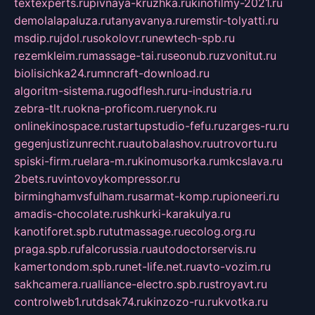
textexperts.ru
pivnaya-kruzhka.ru
kinofilmy-2021.ru
demolalapaluza.ru
tanyavanya.ru
remstir-tolyatti.ru
msdip.ru
jdol.ru
sokolovr.ru
newtech-spb.ru
rezemkleim.ru
massage-tai.ru
seonub.ru
zvonitut.ru
biolisichka24.ru
mncraft-download.ru
algoritm-sistema.ru
godflesh.ru
ru-industria.ru
zebra-tlt.ru
okna-proficom.ru
erynok.ru
onlinekinospace.ru
startupstudio-fefu.ru
zarges-ru.ru
gegenjustizunrecht.ru
autobalashov.ru
utrovortu.ru
spiski-firm.ru
elara-m.ru
kinomusorka.ru
mkcslava.ru
2bets.ru
vintovoykompressor.ru
birminghamvsfulham.ru
sarmat-komp.ru
pioneeri.ru
amadis-chocolate.ru
shkurki-karakulya.ru
kanotiforet.spb.ru
tutmassage.ru
ecolog.org.ru
praga.spb.ru
falcorussia.ru
autodoctorservis.ru
kamertondom.spb.ru
net-life.net.ru
avto-vozim.ru
sakhcamera.ru
alliance-electro.spb.ru
stroyavt.ru
controlweb1.ru
tdsak74.ru
kinzozo-ru.ru
kvotka.ru