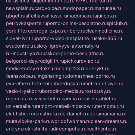
narasimha.ru
djcommodities.ru
nv750.ru
x-ton.ru
newsplain.ru
cardvoice.ru
modopaper.ru
manunae.ru
gbget.ru
alfeihavsalnassr.ru
madoma.ru
tajuncos.ru
petrovkasports.ru
porno-online-besplatno.ru
splclub.ru
york-life.ru
doroga-expo.ru
ribery.ru
cleanmedicine.ru
slovar-ivrit.ru
porno-video-besplatno.ru
seks-365.ru
ovucontrol.ru
sloty-igrovyye-avtomaty.ru
ru-industriya.ru
russkoe-porno-besplatno.ru
belgorod-day.ru
digilith.ru
pichkurovlab.ru
medic-today.ru
taksu.ru
comp123.ru
don-ykt.ru
teensvoice.ru
imgsharing.ru
domashnee-porno.ru
eva-elfie.ru
foto-tur.ru
biz-doska.ru
metropoltravel.ru
veslo-i-yakor.ru
borodino-media.ru
rostotsky.ru
regionufa.ru
weiss-bet.ru
zaryna.ru
casinotablet.ru
universalia.ru
remont-mebeli-moscow.ru
termomur.ru
clubfisher.ru
remstirufa.ru
erdamchi.ru
doramamama.ru
muraviovka-park.ru
worldofwoman.ru
clean-dreams.ru
arkrym.ru
kristinita.ru
dircomputer.ru
healthenter.ru