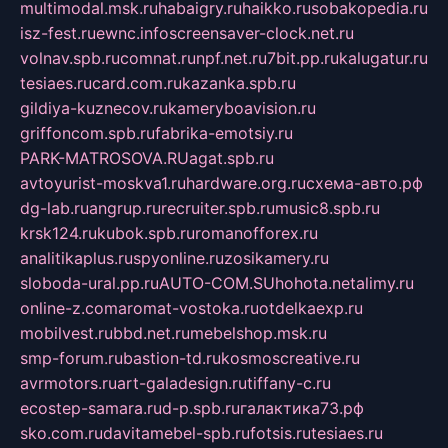
multimodal.msk.ru
habaigry.ru
haikko.ru
sobakopedia.ru
isz-fest.ru
ewnc.info
screensaver-clock.net.ru
volnav.spb.ru
comnat.ru
npf.net.ru
7bit.pp.ru
kalugatur.ru
tesiaes.ru
card.com.ru
kazanka.spb.ru
gildiya-kuznecov.ru
kameryboavision.ru
griffoncom.spb.ru
fabrika-emotsiy.ru
PARK-MATROSOVA.RU
agat.spb.ru
avtoyurist-moskva1.ru
hardware.org.ru
схема-авто.рф
dg-lab.ru
angrup.ru
recruiter.spb.ru
music8.spb.ru
krsk124.ru
kubok.spb.ru
romanofforex.ru
analitikaplus.ru
spyonline.ru
zosikamery.ru
sloboda-ural.pp.ru
AUTO-COM.SU
hohota.net
alimy.ru
online-z.com
aromat-vostoka.ru
otdelkaexp.ru
mobilvest.ru
bbd.net.ru
mebelshop.msk.ru
smp-forum.ru
bastion-td.ru
kosmoscreative.ru
avrmotors.ru
art-galadesign.ru
tiffany-c.ru
ecostep-samara.ru
d-p.spb.ru
галактика73.рф
sko.com.ru
davitamebel-spb.ru
fotsis.ru
tesiaes.ru