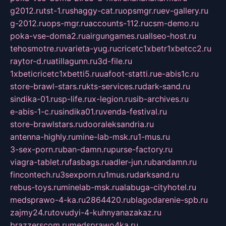
g2012.ru
tst-1.ru
shaggy-cat.ru
opsmgr.ru
ev-gallery.ru
g-2012.ru
ops-mgr.ru
accounts-112.ru
csm-demo.ru
poka-vse-doma2.ru
airgungames.ru
allseo-host.ru
tehosmotre.ru
varieta-yug.ru
cricetc1xbetr1xbetcc2.ru
raytor-d.ru
atillagunn.ru
3d-file.ru
1xbeticricetc1xbetti5.ru
uafoot-statti.ru
e-abis1c.ru
store-brawl-stars.ru
kts-services.ru
dark-sand.ru
sindika-01.ru
sp-life.ru
x-legion.ru
sib-archives.ru
e-abis-1-c.ru
sindika01.ru
venda-festival.ru
store-brawlstars.ru
dooraleksandria.ru
antenna-highly.ru
mine-lab-msk.ru
1-mus.ru
3-sex-porn.ru
ban-damn.ru
purse-factory.ru
viagra-tablet.ru
fasbags.ru
adler-jun.ru
bandamn.ru
fincontech.ru
3sexporn.ru
1mus.ru
darksand.ru
rebus-toys.ru
minelab-msk.ru
alabuga-cityhotel.ru
medsprawo-4-ka.ru
2864420.ru
blagodarenie-spb.ru
zajmy24.ru
tovudyi-4-kuhnyanazakaz.ru
brazzerscom.ru
medsprawo4ka.ru