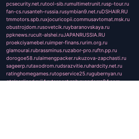
pcsecurity.net.ru
tool-sib.ru
multimetrunit.ru
sp-tour.ru
fan-cs.ru
santeh-russia.ru
symbian9.net.ru
DSHAIR.RU
tmmotors.spb.ru
xjocuricopii.com
musavtomat.msk.ru
obustrojdom.ru
sovetcik.ru
ybaranovskaya.ru
ppknews.ru
cult-alshei.ru
JAPANRUSSIA.RU
proekciyamebel.ru
imper-finans.ru
rim.org.ru
glamourai.ru
brassminus.ru
zabor-pro.ru
ftn.pp.ru
dorogoe58.ru
laimengpacker.ru
kuzova-zapchasti.ru
sageerp.ru
taxodrom.ru
dsrazvitie.ru
hardcity.net.ru
ratinghomegames.ru
topservice25.ru
gubernyan.ru
gtglasslined.ru
ii4.ru
tssport.spb.ru
andorra24.com
blackwallstreet.ru
oboimos.ru
optim-doors.com.ru
ikuch.ru
nycr.org.ru
npa21.ru
vremya-ch.spb.ru
desert000.ru
ivtorgi.ru
ifiori.ru
catalog-statei.ru
dcv.org.ru
spetsmaster174.ru
ipkameryhiseeu.ru
dum26.ru
ruspol.spb.ru
fr-opendp.ru
kam-solnyshko.ru
cheyenne-arapaho.ru
sevzapmetal.spb.ru
ted-lapidus.spb.ru
parasite-eliminator.ru