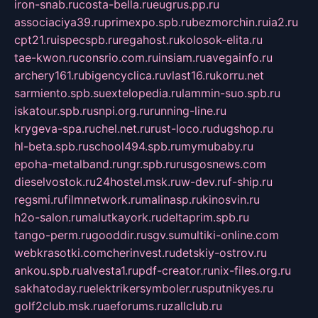
iron-snab.ru
costa-bella.ru
eugrus.pp.ru
associaciya39.ru
primexpo.spb.ru
bezmorchin.ru
ia2.ru
cpt21.ru
ispecspb.ru
regahost.ru
kolosok-elita.ru
tae-kwon.ru
consrio.com.ru
insiam.ru
avegainfo.ru
archery161.ru
bigencyclica.ru
vlast16.ru
korru.net
sarmiento.spb.su
extelopedia.ru
lammin-suo.spb.ru
iskatour.spb.ru
snpi.org.ru
running-line.ru
krygeva-spa.ru
chel.net.ru
rust-loco.ru
dugshop.ru
hl-beta.spb.ru
school494.spb.ru
mymubaby.ru
epoha-metalband.ru
ngr.spb.ru
rusgosnews.com
dieselvostok.ru
24hostel.msk.ru
w-dev.ru
f-ship.ru
regsmi.ru
filmnetwork.ru
malinasp.ru
kinosvin.ru
h2o-salon.ru
malutkayork.ru
deltaprim.spb.ru
tango-perm.ru
gooddir.ru
sgv.su
multiki-online.com
webkrasotki.com
cherinvest.ru
detskiy-ostrov.ru
ankou.spb.ru
alvesta1.ru
pdf-creator.ru
nix-files.org.ru
sakhatoday.ru
elektrikersymboler.ru
sputnikyes.ru
golf2club.msk.ru
aeforums.ru
zallclub.ru