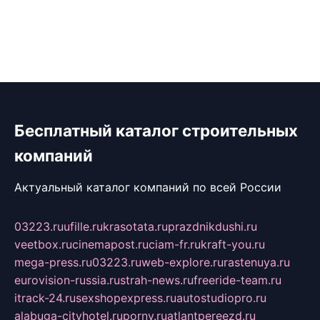
Бесплатный каталог строительных
компаний
Актуальный каталог компаний по всей России
03223.ru
ufille.ru
krasotata.ru
prazdnikdushi.ru
veetbox.ru
cinemapost.ru
ciam-fr.ru
kraft-you.ru
mega-press.ru
03223.ru
web-explore.ru
rastenuya.ru
eurovision-russia.ru
strah-news.ru
freeride-team.ru
itrack-24.ru
sexshopexpress.ru
autostudiopro.ru
alabuga-cityhotel.ru
pornv.ru
atlantpereezd.ru