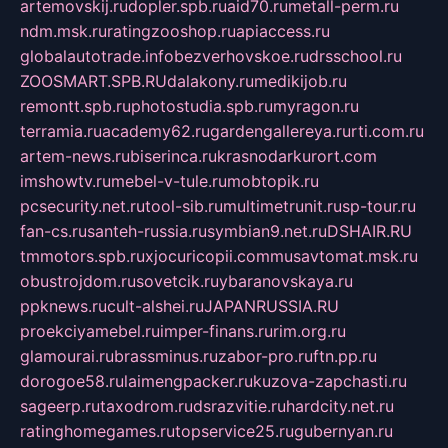
artemovskij.ru
dopler.spb.ru
aid70.ru
metall-perm.ru
ndm.msk.ru
ratingzooshop.ru
apiaccess.ru
globalautotrade.info
bezverhovskoe.ru
drsschool.ru
ZOOSMART.SPB.RU
dalakony.ru
medikijob.ru
remontt.spb.ru
photostudia.spb.ru
myragon.ru
terramia.ru
academy62.ru
gardengallereya.ru
rti.com.ru
artem-news.ru
biserinca.ru
krasnodarkurort.com
imshowtv.ru
mebel-v-tule.ru
mobtopik.ru
pcsecurity.net.ru
tool-sib.ru
multimetrunit.ru
sp-tour.ru
fan-cs.ru
santeh-russia.ru
symbian9.net.ru
DSHAIR.RU
tmmotors.spb.ru
xjocuricopii.com
musavtomat.msk.ru
obustrojdom.ru
sovetcik.ru
ybaranovskaya.ru
ppknews.ru
cult-alshei.ru
JAPANRUSSIA.RU
proekciyamebel.ru
imper-finans.ru
rim.org.ru
glamourai.ru
brassminus.ru
zabor-pro.ru
ftn.pp.ru
dorogoe58.ru
laimengpacker.ru
kuzova-zapchasti.ru
sageerp.ru
taxodrom.ru
dsrazvitie.ru
hardcity.net.ru
ratinghomegames.ru
topservice25.ru
gubernyan.ru