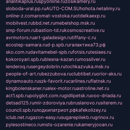
analitikaplus.ru
spyonline.ru
zosikamery.ru
sloboda-ural.pp.ru
AUTO-COM.SU
hohota.net
alimy.ru
online-z.com
aromat-vostoka.ru
otdelkaexp.ru
mobilvest.ru
bbd.net.ru
mebelshop.msk.ru
smp-forum.ru
bastion-td.ru
kosmoscreative.ru
avrmotors.ru
art-galadesign.ru
tiffany-c.ru
ecostep-samara.ru
d-p.spb.ru
галактика73.рф
sko.com.ru
davitamebel-spb.ru
fotsis.ru
tesiaes.ru
kokoroyari.spb.ru
blesna-kazan.ru
mossilver.ru
lenderoq.ru
sergeydobrin.ru
tochkazvuka.msk.ru
people-of-art.ru
bezzubova.ru
clubtibet.ru
orior-aks.ru
dynamoauto.ru
szk-favorit.ru
carlines.ru
flatnsk.ru
kingbolenskaner.ru
alex-motor.ru
astroline.net.ru
act1.spb.ru
polyglot.com.ru
gidlipetsk.ru
ooo-driada.ru
detsad125.ru
mir-zdoroviya.ru
bruslanovo.ru
siterem.ru
council.spb.ru
лодкипатриот.рф
kafekolizey.ru
iclub.net.ru
gazon-easy.ru
sugarepilekb.ru
grinox.ru
pylesostineco.ru
msts-ozarenie.ru
kameryjooan.ru