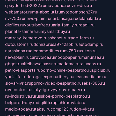
spayderhed-2022.ru
movieone.ru
evro-dez.ru
webamator.ru
ma-absolut1.ru
avtopomosch27.ru
nv-750.ru
news-plain.ru
nertansaga.ru
delanalad.ru
dizfiles.ru
youtubefree.ru
aria-family.ru
roadli.ru
planeta-samara.ru
mysmartbuy.ru
matrasy-kemerovo.ru
ashanet.ru
trade-farm.ru
dotcustoms.ru
domizbrusa9x12spb.ru
autodamp.ru
narasimha.ru
djcommodities.ru
nv750.ru
x-ton.ru
newsplain.ru
cardvoice.ru
modopaper.ru
manunae.ru
gbget.ru
alfeihavsalnassr.ru
madoma.ru
tajuncos.ru
petrovkasports.ru
porno-online-besplatno.ru
splclub.ru
york-life.ru
doroga-expo.ru
ribery.ru
cleanmedicine.ru
slovar-ivrit.ru
porno-video-besplatno.ru
seks-365.ru
ovucontrol.ru
sloty-igrovyye-avtomaty.ru
ru-industriya.ru
russkoe-porno-besplatno.ru
belgorod-day.ru
digilith.ru
pichkurovlab.ru
medic-today.ru
taksu.ru
comp123.ru
don-ykt.ru
teensvoice.ru
imgsharing.ru
domashnee-porno.ru