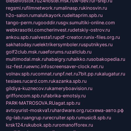
dieselvostok.ru
24hostel.msk.ru
w-dev.ru
f-ship.ru
regsmi.ru
filmnetwork.ru
malinasp.ru
kinosvin.ru
h2o-salon.ru
malutkayork.ru
deltaprim.spb.ru
tango-perm.ru
gooddir.ru
sgv.su
multiki-online.com
webkrasotki.com
cherinvest.ru
detskiy-ostrov.ru
ankou.spb.ru
alvesta1.ru
pdf-creator.ru
nix-files.org.ru
sakhatoday.ru
elektrikersymboler.ru
sputnikyes.ru
golf2club.msk.ru
aeforums.ru
zallclub.ru
multimodal.msk.ru
habaigry.ru
haikko.ru
sobakopedia.ru
isz-fest.ru
ewnc.info
screensaver-clock.net.ru
volnav.spb.ru
comnat.ru
npf.net.ru
7bit.pp.ru
kalugatur.ru
tesiaes.ru
card.com.ru
kazanka.spb.ru
gildiya-kuznecov.ru
kameryboavision.ru
griffoncom.spb.ru
fabrika-emotsiy.ru
PARK-MATROSOVA.RU
agat.spb.ru
avtoyurist-moskva1.ru
hardware.org.ru
схема-авто.рф
dg-lab.ru
angrup.ru
recruiter.spb.ru
music8.spb.ru
krsk124.ru
kubok.spb.ru
romanofforex.ru