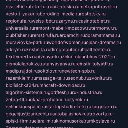
eva-elfie.ru
foto-tur.ru
biz-doska.ru
metropoltravel.ru
veslo-i-yakor.ru
borodino-media.ru
rostotsky.ru
regionufa.ru
weiss-bet.ru
zaryna.ru
casinotablet.ru
universalia.ru
remont-mebeli-moscow.ru
termomur.ru
clubfisher.ru
remstirufa.ru
erdamchi.ru
doramamama.ru
muraviovka-park.ru
worldofwoman.ru
clean-dreams.ru
arkrym.ru
kristinita.ru
dircomputer.ru
healthenter.ru
textexperts.ru
pivnaya-kruzhka.ru
kinofilmy-2021.ru
demolalapaluza.ru
tanyavanya.ru
remstir-tolyatti.ru
msdip.ru
jdol.ru
sokolovr.ru
newtech-spb.ru
rezemkleim.ru
massage-tai.ru
seonub.ru
zvonitut.ru
biolisichka24.ru
mncraft-download.ru
algoritm-sistema.ru
godflesh.ru
ru-industria.ru
zebra-tlt.ru
okna-proficom.ru
erynok.ru
onlinekinospace.ru
startupstudio-fefu.ru
zarges-ru.ru
gegenjustizunrecht.ru
autobalashov.ru
utrovortu.ru
spiski-firm.ru
elara-m.ru
kinomusorka.ru
mkcslava.ru