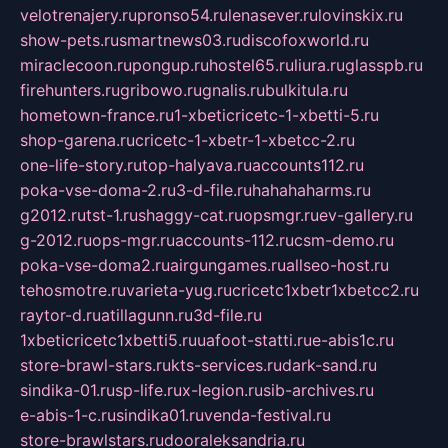
velotrenajery.ru
pronso54.ru
lenasever.ru
lovinskix.ru
show-pets.ru
smartnews03.ru
discofoxworld.ru
miraclecoon.ru
pongup.ru
hostel65.ru
liura.ru
glasspb.ru
firehunters.ru
gribowo.ru
gnalis.ru
bulkitula.ru
hometown-france.ru
1-xbeticricetc-1-xbetti-5.ru
shop-garena.ru
cricetc-1-xbetr-1-xbetcc-2.ru
one-life-story.ru
top-halyava.ru
accounts112.ru
poka-vse-doma-2.ru
3-d-file.ru
hahahaharms.ru
g2012.ru
tst-1.ru
shaggy-cat.ru
opsmgr.ru
ev-gallery.ru
g-2012.ru
ops-mgr.ru
accounts-112.ru
csm-demo.ru
poka-vse-doma2.ru
airgungames.ru
allseo-host.ru
tehosmotre.ru
varieta-yug.ru
cricetc1xbetr1xbetcc2.ru
raytor-d.ru
atillagunn.ru
3d-file.ru
1xbeticricetc1xbetti5.ru
uafoot-statti.ru
e-abis1c.ru
store-brawl-stars.ru
kts-services.ru
dark-sand.ru
sindika-01.ru
sp-life.ru
x-legion.ru
sib-archives.ru
e-abis-1-c.ru
sindika01.ru
venda-festival.ru
store-brawlstars.ru
dooraleksandria.ru