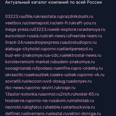
Актуальный каталог компаний по всей России
03223.ru
ufille.ru
krasotata.ru
prazdnikdushi.ru
veetbox.ru
cinemapost.ru
ciam-fr.ru
kraft-you.ru
mega-press.ru
03223.ru
web-explore.ru
rastenuya.ru
eurovision-russia.ru
strah-news.ru
freeride-team.ru
itrack-24.ru
sexshopexpress.ru
autostudiopro.ru
alabuga-cityhotel.ru
pornv.ru
atlantpereezd.ru
bud-em-znakomye.ru
a-cdc.ru
elektrostal-news.ru
korolevremont-market.ru
budem-znakomye.ru
oooagrosnab.ru
fpodaso.ru
emfire.ru
pro-otdelky.ru
ukrasotki.ru
seksuzbek.ru
seks-uzbek.ru
porno-vk.ru
sovratili.ru
olecoon.ru
vd-dosug.ru
adonyev.ru
rbc-news.ru
porno-skvirt.ru
krospr.ru
13autor-kolonka.ru
sormol.ru
2rich.ru
hostel-65.ru
hostserve.ru
porno-na-russkom.ru
mishinlab.ru
neznobi.ru
bigfatcc.ru
habble.ru
starbucksvia.ru
delfinet.ru
silvernano.ru
elestal.ru
vektor-doroga.ru