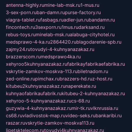
antenna-highly.ru
mine-lab-msk.ru
1-mus.ru
3-sex-porn.ru
ban-damn.ru
purse-factory.ru
viagra-tablet.ru
fasbags.ru
adler-jun.ru
bandamn.ru
fincontech.ru
3sexporn.ru
1mus.ru
darksand.ru
rebus-toys.ru
minelab-msk.ru
alabuga-cityhotel.ru
medsprawo-4-ka.ru
2864420.ru
blagodarenie-spb.ru
zajmy24.ru
tovudyi-4-kuhnyanazakaz.ru
brazzerscom.ru
medsprawo4ka.ru
xehyroo5kuhnyanazakaz.ru
fabrikayfabrikaefabrika.ru
vskrytie-zamkov-moskva-113.ru
biletnadom.ru
zed-online.ru
pimchax.ru
brazzers-hd.ru
z-host.ru
kitubeu2kuhnyanazakaz.ru
naperekate.ru
kuhnyaofabrikaufabrik.ru
kitubeu-2-kuhnyanazakaz.ru
xehyroo-5-kuhnyanazakaz.ru
cs-68.ru
guzywia-4-kuhnyanazakaz.ru
mir-tk.ru
vlknrussia.ru
cs68.ru
vladivostok-map.ru
video-seks.ru
bankaribi.ru
raszar.ru
vskrytie-zamkov-moskva113.ru
lipetsktelecom.ru
tovudyi4kuhnyanazakaz.ru