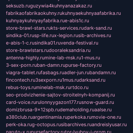
seksuzb.ru
guzywia4kuhnyanazakaz.ru
fabrikaofabrikaokuhny.ru
kuhnyaekuhnyaafabrika.ru
kuhnyaykuhnyayfabrika.ru
e-abis1c.ru
store-brawl-stars.ru
kts-services.ru
dark-sand.ru
sindika-01.ru
sp-life.ru
x-legion.ru
sib-archives.ru
e-abis-1-c.ru
sindika01.ru
venda-festival.ru
store-brawlstars.ru
dooraleksandria.ru
antenna-highly.ru
mine-lab-msk.ru
1-mus.ru
3-sex-porn.ru
ban-damn.ru
purse-factory.ru
viagra-tablet.ru
fasbags.ru
adler-jun.ru
bandamn.ru
fincontech.ru
3sexporn.ru
1mus.ru
darksand.ru
rebus-toys.ru
minelab-msk.ru
rtdco.ru
seo-prodvizhenie-sajtov-stroitelnyh-kompanij.ru
card-voice.ru
rulonnyygazon177.ru
snow-guard.ru
domizbrusa-9x12spb.ru
demaholding.ru
aalse.ru
a380club.ru
argentinamia.ru
perkoka.ru
movie-one.ru
perk-oka.ru
g-octopus.ru
sibarchives.ru
andreislyusar.ru
naruto-x.ru
pursefactory.ru
tor-lyubov-i-grom.ru