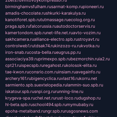
2bets.ru
vintovoykompressor.ru
birminghamvsfulham.ru
sarmat-komp.ru
pioneeri.ru
amadis-chocolate.ru
shkurki-karakulya.ru
kanotiforet.spb.ru
tutmassage.ru
ecolog.org.ru
praga.spb.ru
falcorussia.ru
autodoctorservis.ru
kamertondom.spb.ru
net-life.net.ru
avto-vozim.ru
sakhcamera.ru
alliance-electro.spb.ru
stroyavt.ru
controlweb1.ru
tdsak74.ru
kinzozo-ru.ru
kvotka.ru
iron-snab.ru
costa-bella.ru
eugrus.pp.ru
associaciya39.ru
primexpo.spb.ru
bezmorchin.ru
ia2.ru
cpt21.ru
ispecspb.ru
regahost.ru
kolosok-elita.ru
tae-kwon.ru
consrio.com.ru
insiam.ru
avegainfo.ru
archery161.ru
bigencyclica.ru
vlast16.ru
korru.net
sarmiento.spb.su
extelopedia.ru
lammin-suo.spb.ru
iskatour.spb.ru
snpi.org.ru
running-line.ru
krygeva-spa.ru
chel.net.ru
rust-loco.ru
dugshop.ru
hl-beta.spb.ru
school494.spb.ru
mymubaby.ru
epoha-metalband.ru
ngr.spb.ru
rusgosnews.com