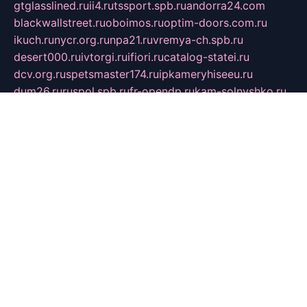
gtglasslined.ru
ii4.ru
tssport.spb.ru
andorra24.com
blackwallstreet.ru
oboimos.ru
optim-doors.com.ru
ikuch.ru
nycr.org.ru
npa21.ru
vremya-ch.spb.ru
desert000.ru
ivtorgi.ru
ifiori.ru
catalog-statei.ru
dcv.org.ru
spetsmaster174.ru
ipkameryhiseeu.ru
dum26.ru
ruspol.spb.ru
fr-opendp.ru
kam-solnyshko.ru
cheyenne-arapaho.ru
sevzapmetal.spb.ru
ted-lapidus.spb.ru
parasite-eliminator.ru
sigma-complete.ru
modernworld.ru
dama-moda.ru
eholot-group.ru
sk-nvkz.ru
DRONGOLD.RU
democratia2.ru
i-farmer.ru
mass-sport.org
jablonex.spb.ru
bookmess.ru
linkword.ru
refineua.com.ru
cs-spec.net.ru
altay-mebel.ru
DNK-THEATRE.RU
mechaniks.spb.ru
ipcamtechage.ru
skosta.ru
a-sun.ru
stroy-ldsp.ru
snowlands.org.ru
childrensshoes.ru
mrlizzy.ru
mebelsofiakrd.ru
bulizhenko.ru
rumantick.net.ru
mtszerno.ru
daily-fishing.ru
glushiteli-v-spb.ru
megasat.org.ru