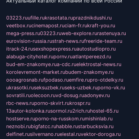
Актуальный каталог компаний по всей России
03223.ru
ufille.ru
krasotata.ru
prazdnikdushi.ru
veetbox.ru
cinemapost.ru
ciam-fr.ru
kraft-you.ru
mega-press.ru
03223.ru
web-explore.ru
rastenuya.ru
eurovision-russia.ru
strah-news.ru
freeride-team.ru
itrack-24.ru
sexshopexpress.ru
autostudiopro.ru
alabuga-cityhotel.ru
pornv.ru
atlantpereezd.ru
bud-em-znakomye.ru
a-cdc.ru
elektrostal-news.ru
korolevremont-market.ru
budem-znakomye.ru
oooagrosnab.ru
fpodaso.ru
emfire.ru
pro-otdelky.ru
ukrasotki.ru
seksuzbek.ru
seks-uzbek.ru
porno-vk.ru
sovratili.ru
olecoon.ru
vd-dosug.ru
adonyev.ru
rbc-news.ru
porno-skvirt.ru
krospr.ru
13autor-kolonka.ru
sormol.ru
2rich.ru
hostel-65.ru
hostserve.ru
porno-na-russkom.ru
mishinlab.ru
neznobi.ru
bigfatcc.ru
habble.ru
starbucksvia.ru
delfinet.ru
silvernano.ru
elestal.ru
vektor-doroga.ru