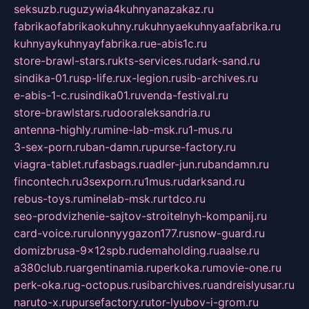
seksuzb.ru
guzywia4kuhnyanazakaz.ru
fabrikaofabrikaokuhny.ru
kuhnyaekuhnyaafabrika.ru
kuhnyaykuhnyayfabrika.ru
e-abis1c.ru
store-brawl-stars.ru
kts-services.ru
dark-sand.ru
sindika-01.ru
sp-life.ru
x-legion.ru
sib-archives.ru
e-abis-1-c.ru
sindika01.ru
venda-festival.ru
store-brawlstars.ru
dooraleksandria.ru
antenna-highly.ru
mine-lab-msk.ru
1-mus.ru
3-sex-porn.ru
ban-damn.ru
purse-factory.ru
viagra-tablet.ru
fasbags.ru
adler-jun.ru
bandamn.ru
fincontech.ru
3sexporn.ru
1mus.ru
darksand.ru
rebus-toys.ru
minelab-msk.ru
rtdco.ru
seo-prodvizhenie-sajtov-stroitelnyh-kompanij.ru
card-voice.ru
rulonnyygazon177.ru
snow-guard.ru
domizbrusa-9x12spb.ru
demaholding.ru
aalse.ru
a380club.ru
argentinamia.ru
perkoka.ru
movie-one.ru
perk-oka.ru
g-octopus.ru
sibarchives.ru
andreislyusar.ru
naruto-x.ru
pursefactory.ru
tor-lyubov-i-grom.ru