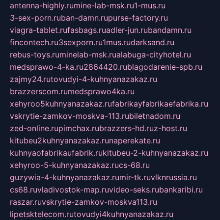
antenna-highly.ru
mine-lab-msk.ru
1-mus.ru
3-sex-porn.ru
ban-damn.ru
purse-factory.ru
viagra-tablet.ru
fasbags.ru
adler-jun.ru
bandamn.ru
fincontech.ru
3sexporn.ru
1mus.ru
darksand.ru
rebus-toys.ru
minelab-msk.ru
alabuga-cityhotel.ru
medsprawo-4-ka.ru
2864420.ru
blagodarenie-spb.ru
zajmy24.ru
tovudyi-4-kuhnyanazakaz.ru
brazzerscom.ru
medsprawo4ka.ru
xehyroo5kuhnyanazakaz.ru
fabrikayfabrikaefabrika.ru
vskrytie-zamkov-moskva-113.ru
biletnadom.ru
zed-online.ru
pimchax.ru
brazzers-hd.ru
z-host.ru
kitubeu2kuhnyanazakaz.ru
naperekate.ru
kuhnyaofabrikaufabrik.ru
kitubeu-2-kuhnyanazakaz.ru
xehyroo-5-kuhnyanazakaz.ru
cs-68.ru
guzywia-4-kuhnyanazakaz.ru
mir-tk.ru
vlknrussia.ru
cs68.ru
vladivostok-map.ru
video-seks.ru
bankaribi.ru
raszar.ru
vskrytie-zamkov-moskva113.ru
lipetsktelecom.ru
tovudyi4kuhnyanazakaz.ru