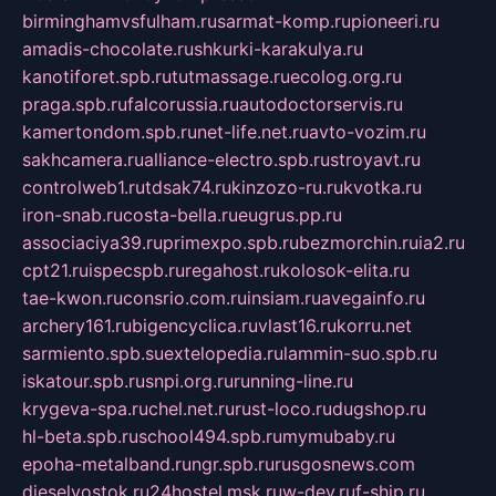
birminghamvsfulham.ru
sarmat-komp.ru
pioneeri.ru
amadis-chocolate.ru
shkurki-karakulya.ru
kanotiforet.spb.ru
tutmassage.ru
ecolog.org.ru
praga.spb.ru
falcorussia.ru
autodoctorservis.ru
kamertondom.spb.ru
net-life.net.ru
avto-vozim.ru
sakhcamera.ru
alliance-electro.spb.ru
stroyavt.ru
controlweb1.ru
tdsak74.ru
kinzozo-ru.ru
kvotka.ru
iron-snab.ru
costa-bella.ru
eugrus.pp.ru
associaciya39.ru
primexpo.spb.ru
bezmorchin.ru
ia2.ru
cpt21.ru
ispecspb.ru
regahost.ru
kolosok-elita.ru
tae-kwon.ru
consrio.com.ru
insiam.ru
avegainfo.ru
archery161.ru
bigencyclica.ru
vlast16.ru
korru.net
sarmiento.spb.su
extelopedia.ru
lammin-suo.spb.ru
iskatour.spb.ru
snpi.org.ru
running-line.ru
krygeva-spa.ru
chel.net.ru
rust-loco.ru
dugshop.ru
hl-beta.spb.ru
school494.spb.ru
mymubaby.ru
epoha-metalband.ru
ngr.spb.ru
rusgosnews.com
dieselvostok.ru
24hostel.msk.ru
w-dev.ru
f-ship.ru