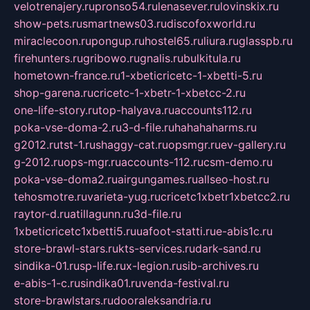
velotrenajery.ru
pronso54.ru
lenasever.ru
lovinskix.ru
show-pets.ru
smartnews03.ru
discofoxworld.ru
miraclecoon.ru
pongup.ru
hostel65.ru
liura.ru
glasspb.ru
firehunters.ru
gribowo.ru
gnalis.ru
bulkitula.ru
hometown-france.ru
1-xbeticricetc-1-xbetti-5.ru
shop-garena.ru
cricetc-1-xbetr-1-xbetcc-2.ru
one-life-story.ru
top-halyava.ru
accounts112.ru
poka-vse-doma-2.ru
3-d-file.ru
hahahaharms.ru
g2012.ru
tst-1.ru
shaggy-cat.ru
opsmgr.ru
ev-gallery.ru
g-2012.ru
ops-mgr.ru
accounts-112.ru
csm-demo.ru
poka-vse-doma2.ru
airgungames.ru
allseo-host.ru
tehosmotre.ru
varieta-yug.ru
cricetc1xbetr1xbetcc2.ru
raytor-d.ru
atillagunn.ru
3d-file.ru
1xbeticricetc1xbetti5.ru
uafoot-statti.ru
e-abis1c.ru
store-brawl-stars.ru
kts-services.ru
dark-sand.ru
sindika-01.ru
sp-life.ru
x-legion.ru
sib-archives.ru
e-abis-1-c.ru
sindika01.ru
venda-festival.ru
store-brawlstars.ru
dooraleksandria.ru