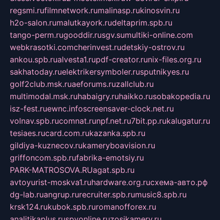
regsmi.ru
filmnetwork.ru
malinasp.ru
kinosvin.ru
h2o-salon.ru
malutkayork.ru
deltaprim.spb.ru
tango-perm.ru
gooddir.ru
sgv.su
multiki-online.com
webkrasotki.com
cherinvest.ru
detskiy-ostrov.ru
ankou.spb.ru
alvesta1.ru
pdf-creator.ru
nix-files.org.ru
sakhatoday.ru
elektrikersymboler.ru
sputnikyes.ru
golf2club.msk.ru
aeforums.ru
zallclub.ru
multimodal.msk.ru
habaigry.ru
haikko.ru
sobakopedia.ru
isz-fest.ru
ewnc.info
screensaver-clock.net.ru
volnav.spb.ru
comnat.ru
npf.net.ru
7bit.pp.ru
kalugatur.ru
tesiaes.ru
card.com.ru
kazanka.spb.ru
gildiya-kuznecov.ru
kameryboavision.ru
griffoncom.spb.ru
fabrika-emotsiy.ru
PARK-MATROSOVA.RU
agat.spb.ru
avtoyurist-moskva1.ru
hardware.org.ru
схема-авто.рф
dg-lab.ru
angrup.ru
recruiter.spb.ru
music8.spb.ru
krsk124.ru
kubok.spb.ru
romanofforex.ru
analitikaplus.ru
spyonline.ru
zosikamery.ru