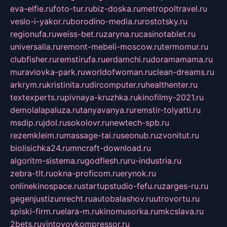
eva-elfie.ru
foto-tur.ru
biz-doska.ru
metropoltravel.ru
veslo-i-yakor.ru
borodino-media.ru
rostotsky.ru
regionufa.ru
weiss-bet.ru
zaryna.ru
casinotablet.ru
universalia.ru
remont-mebeli-moscow.ru
termomur.ru
clubfisher.ru
remstirufa.ru
erdamchi.ru
doramamama.ru
muraviovka-park.ru
worldofwoman.ru
clean-dreams.ru
arkrym.ru
kristinita.ru
dircomputer.ru
healthenter.ru
textexperts.ru
pivnaya-kruzhka.ru
kinofilmy-2021.ru
demolalapaluza.ru
tanyavanya.ru
remstir-tolyatti.ru
msdip.ru
jdol.ru
sokolovr.ru
newtech-spb.ru
rezemkleim.ru
massage-tai.ru
seonub.ru
zvonitut.ru
biolisichka24.ru
mncraft-download.ru
algoritm-sistema.ru
godflesh.ru
ru-industria.ru
zebra-tlt.ru
okna-proficom.ru
erynok.ru
onlinekinospace.ru
startupstudio-fefu.ru
zarges-ru.ru
gegenjustizunrecht.ru
autobalashov.ru
utrovortu.ru
spiski-firm.ru
elara-m.ru
kinomusorka.ru
mkcslava.ru
2bets.ru
vintovoykompressor.ru