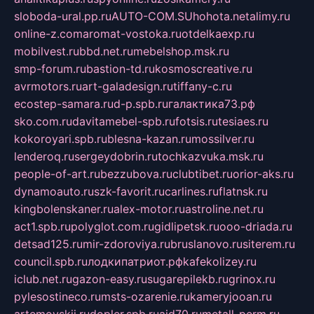
sloboda-ural.pp.ru
AUTO-COM.SU
hohota.net
alimy.ru
online-z.com
aromat-vostoka.ru
otdelkaexp.ru
mobilvest.ru
bbd.net.ru
mebelshop.msk.ru
smp-forum.ru
bastion-td.ru
kosmoscreative.ru
avrmotors.ru
art-galadesign.ru
tiffany-c.ru
ecostep-samara.ru
d-p.spb.ru
галактика73.рф
sko.com.ru
davitamebel-spb.ru
fotsis.ru
tesiaes.ru
kokoroyari.spb.ru
blesna-kazan.ru
mossilver.ru
lenderoq.ru
sergeydobrin.ru
tochkazvuka.msk.ru
people-of-art.ru
bezzubova.ru
clubtibet.ru
orior-aks.ru
dynamoauto.ru
szk-favorit.ru
carlines.ru
flatnsk.ru
kingbolenskaner.ru
alex-motor.ru
astroline.net.ru
act1.spb.ru
polyglot.com.ru
gidlipetsk.ru
ooo-driada.ru
detsad125.ru
mir-zdoroviya.ru
bruslanovo.ru
siterem.ru
council.spb.ru
лодкипатриот.рф
kafekolizey.ru
iclub.net.ru
gazon-easy.ru
sugarepilekb.ru
grinox.ru
pylesostineco.ru
msts-ozarenie.ru
kameryjooan.ru