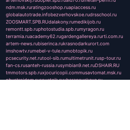
artemovskij.ru
dopler.spb.ru
aid70.ru
metall-perm.ru
ndm.msk.ru
ratingzooshop.ru
apiaccess.ru
globalautotrade.info
bezverhovskoe.ru
drsschool.ru
ZOOSMART.SPB.RU
dalakony.ru
medikijob.ru
remontt.spb.ru
photostudia.spb.ru
myragon.ru
terramia.ru
academy62.ru
gardengallereya.ru
rti.com.ru
artem-news.ru
biserinca.ru
krasnodarkurort.com
imshowtv.ru
mebel-v-tule.ru
mobtopik.ru
pcsecurity.net.ru
tool-sib.ru
multimetrunit.ru
sp-tour.ru
fan-cs.ru
santeh-russia.ru
symbian9.net.ru
DSHAIR.RU
tmmotors.spb.ru
xjocuricopii.com
musavtomat.msk.ru
obustrojdom.ru
sovetcik.ru
ybaranovskaya.ru
ppknews.ru
cult-alshei.ru
JAPANRUSSIA.RU
proekciyamebel.ru
imper-finans.ru
rim.org.ru
glamourai.ru
brassminus.ru
zabor-pro.ru
ftn.pp.ru
dorogoe58.ru
laimengpacker.ru
kuzova-zapchasti.ru
sageerp.ru
taxodrom.ru
dsrazvitie.ru
hardcity.net.ru
ratinghomegames.ru
topservice25.ru
gubernyan.ru