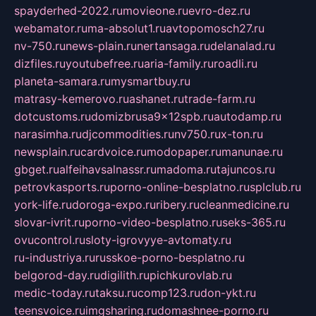
spayderhed-2022.ru
movieone.ru
evro-dez.ru
webamator.ru
ma-absolut1.ru
avtopomosch27.ru
nv-750.ru
news-plain.ru
nertansaga.ru
delanalad.ru
dizfiles.ru
youtubefree.ru
aria-family.ru
roadli.ru
planeta-samara.ru
mysmartbuy.ru
matrasy-kemerovo.ru
ashanet.ru
trade-farm.ru
dotcustoms.ru
domizbrusa9x12spb.ru
autodamp.ru
narasimha.ru
djcommodities.ru
nv750.ru
x-ton.ru
newsplain.ru
cardvoice.ru
modopaper.ru
manunae.ru
gbget.ru
alfeihavsalnassr.ru
madoma.ru
tajuncos.ru
petrovkasports.ru
porno-online-besplatno.ru
splclub.ru
york-life.ru
doroga-expo.ru
ribery.ru
cleanmedicine.ru
slovar-ivrit.ru
porno-video-besplatno.ru
seks-365.ru
ovucontrol.ru
sloty-igrovyye-avtomaty.ru
ru-industriya.ru
russkoe-porno-besplatno.ru
belgorod-day.ru
digilith.ru
pichkurovlab.ru
medic-today.ru
taksu.ru
comp123.ru
don-ykt.ru
teensvoice.ru
imgsharing.ru
domashnee-porno.ru