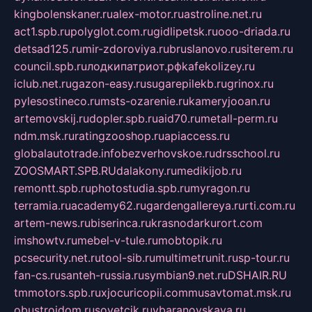
kingbolenskaner.ru
alex-motor.ru
astroline.net.ru
act1.spb.ru
polyglot.com.ru
gidlipetsk.ru
ooo-driada.ru
detsad125.ru
mir-zdoroviya.ru
bruslanovo.ru
siterem.ru
council.spb.ru
лодкипатриот.рф
kafekolizey.ru
iclub.net.ru
gazon-easy.ru
sugarepilekb.ru
grinox.ru
pylesostineco.ru
msts-ozarenie.ru
kameryjooan.ru
artemovskij.ru
dopler.spb.ru
aid70.ru
metall-perm.ru
ndm.msk.ru
ratingzooshop.ru
apiaccess.ru
globalautotrade.info
bezverhovskoe.ru
drsschool.ru
ZOOSMART.SPB.RU
dalakony.ru
medikijob.ru
remontt.spb.ru
photostudia.spb.ru
myragon.ru
terramia.ru
academy62.ru
gardengallereya.ru
rti.com.ru
artem-news.ru
biserinca.ru
krasnodarkurort.com
imshowtv.ru
mebel-v-tule.ru
mobtopik.ru
pcsecurity.net.ru
tool-sib.ru
multimetrunit.ru
sp-tour.ru
fan-cs.ru
santeh-russia.ru
symbian9.net.ru
DSHAIR.RU
tmmotors.spb.ru
xjocuricopii.com
musavtomat.msk.ru
obustrojdom.ru
sovetcik.ru
ybaranovskaya.ru