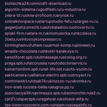
biolisichka24.ru
mncraft-download.ru
algoritm-sistema.ru
godflesh.ru
ru-industria.ru
zebra-tlt.ru
okna-proficom.ru
erynok.ru
onlinekinospace.ru
startupstudio-fefu.ru
zarges-ru.ru
gegenjustizunrecht.ru
autobalashov.ru
utrovortu.ru
spiski-firm.ru
elara-m.ru
kinomusorka.ru
mkcslava.ru
2bets.ru
vintovoykompressor.ru
birminghamvsfulham.ru
sarmat-komp.ru
pioneeri.ru
amadis-chocolate.ru
shkurki-karakulya.ru
kanotiforet.spb.ru
tutmassage.ru
ecolog.org.ru
praga.spb.ru
falcorussia.ru
autodoctorservis.ru
kamertondom.spb.ru
net-life.net.ru
avto-vozim.ru
sakhcamera.ru
alliance-electro.spb.ru
stroyavt.ru
controlweb1.ru
tdsak74.ru
kinzozo-ru.ru
kvotka.ru
iron-snab.ru
costa-bella.ru
eugrus.pp.ru
associaciya39.ru
primexpo.spb.ru
bezmorchin.ru
ia2.ru
cpt21.ru
ispecspb.ru
regahost.ru
kolosok-elita.ru
tae-kwon.ru
consrio.com.ru
insiam.ru
avegainfo.ru