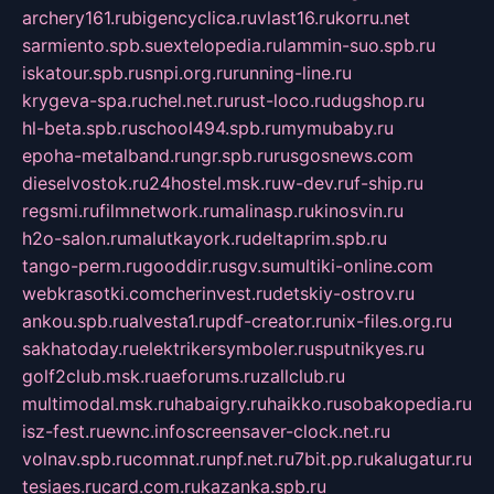
archery161.ru
bigencyclica.ru
vlast16.ru
korru.net
sarmiento.spb.su
extelopedia.ru
lammin-suo.spb.ru
iskatour.spb.ru
snpi.org.ru
running-line.ru
krygeva-spa.ru
chel.net.ru
rust-loco.ru
dugshop.ru
hl-beta.spb.ru
school494.spb.ru
mymubaby.ru
epoha-metalband.ru
ngr.spb.ru
rusgosnews.com
dieselvostok.ru
24hostel.msk.ru
w-dev.ru
f-ship.ru
regsmi.ru
filmnetwork.ru
malinasp.ru
kinosvin.ru
h2o-salon.ru
malutkayork.ru
deltaprim.spb.ru
tango-perm.ru
gooddir.ru
sgv.su
multiki-online.com
webkrasotki.com
cherinvest.ru
detskiy-ostrov.ru
ankou.spb.ru
alvesta1.ru
pdf-creator.ru
nix-files.org.ru
sakhatoday.ru
elektrikersymboler.ru
sputnikyes.ru
golf2club.msk.ru
aeforums.ru
zallclub.ru
multimodal.msk.ru
habaigry.ru
haikko.ru
sobakopedia.ru
isz-fest.ru
ewnc.info
screensaver-clock.net.ru
volnav.spb.ru
comnat.ru
npf.net.ru
7bit.pp.ru
kalugatur.ru
tesiaes.ru
card.com.ru
kazanka.spb.ru