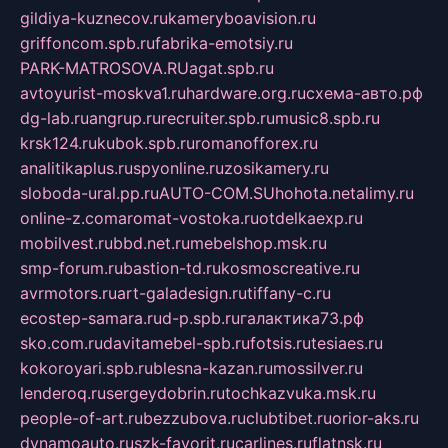
gildiya-kuznecov.ru
kameryboavision.ru
griffoncom.spb.ru
fabrika-emotsiy.ru
PARK-MATROSOVA.RU
agat.spb.ru
avtoyurist-moskva1.ru
hardware.org.ru
схема-авто.рф
dg-lab.ru
angrup.ru
recruiter.spb.ru
music8.spb.ru
krsk124.ru
kubok.spb.ru
romanofforex.ru
analitikaplus.ru
spyonline.ru
zosikamery.ru
sloboda-ural.pp.ru
AUTO-COM.SU
hohota.net
alimy.ru
online-z.com
aromat-vostoka.ru
otdelkaexp.ru
mobilvest.ru
bbd.net.ru
mebelshop.msk.ru
smp-forum.ru
bastion-td.ru
kosmoscreative.ru
avrmotors.ru
art-galadesign.ru
tiffany-c.ru
ecostep-samara.ru
d-p.spb.ru
галактика73.рф
sko.com.ru
davitamebel-spb.ru
fotsis.ru
tesiaes.ru
kokoroyari.spb.ru
blesna-kazan.ru
mossilver.ru
lenderoq.ru
sergeydobrin.ru
tochkazvuka.msk.ru
people-of-art.ru
bezzubova.ru
clubtibet.ru
orior-aks.ru
dynamoauto.ru
szk-favorit.ru
carlines.ru
flatnsk.ru