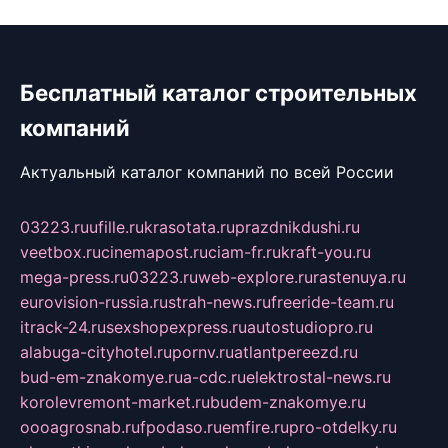
Бесплатный каталог строительных
компаний
Актуальный каталог компаний по всей России
03223.ru
ufille.ru
krasotata.ru
prazdnikdushi.ru
veetbox.ru
cinemapost.ru
ciam-fr.ru
kraft-you.ru
mega-press.ru
03223.ru
web-explore.ru
rastenuya.ru
eurovision-russia.ru
strah-news.ru
freeride-team.ru
itrack-24.ru
sexshopexpress.ru
autostudiopro.ru
alabuga-cityhotel.ru
pornv.ru
atlantpereezd.ru
bud-em-znakomye.ru
a-cdc.ru
elektrostal-news.ru
korolevremont-market.ru
budem-znakomye.ru
oooagrosnab.ru
fpodaso.ru
emfire.ru
pro-otdelky.ru