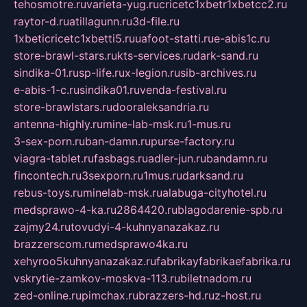
tehosmotre.ru
varieta-yug.ru
cricetc1xbetr1xbetcc2.ru
raytor-d.ru
atillagunn.ru
3d-file.ru
1xbeticricetc1xbetti5.ru
uafoot-statti.ru
e-abis1c.ru
store-brawl-stars.ru
kts-services.ru
dark-sand.ru
sindika-01.ru
sp-life.ru
x-legion.ru
sib-archives.ru
e-abis-1-c.ru
sindika01.ru
venda-festival.ru
store-brawlstars.ru
dooraleksandria.ru
antenna-highly.ru
mine-lab-msk.ru
1-mus.ru
3-sex-porn.ru
ban-damn.ru
purse-factory.ru
viagra-tablet.ru
fasbags.ru
adler-jun.ru
bandamn.ru
fincontech.ru
3sexporn.ru
1mus.ru
darksand.ru
rebus-toys.ru
minelab-msk.ru
alabuga-cityhotel.ru
medsprawo-4-ka.ru
2864420.ru
blagodarenie-spb.ru
zajmy24.ru
tovudyi-4-kuhnyanazakaz.ru
brazzerscom.ru
medsprawo4ka.ru
xehyroo5kuhnyanazakaz.ru
fabrikayfabrikaefabrika.ru
vskrytie-zamkov-moskva-113.ru
biletnadom.ru
zed-online.ru
pimchax.ru
brazzers-hd.ru
z-host.ru