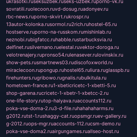
ukrasotki.ru
seksuzbek.ru
seks-uzbek.ru
porno-vk.ru
sovratili.ru
olecoon.ru
vd-dosug.ru
adonyev.ru
rbc-news.ru
porno-skvirt.ru
krospr.ru
13autor-kolonka.ru
sormol.ru
2rich.ru
hostel-65.ru
hostserve.ru
porno-na-russkom.ru
mishinlab.ru
neznobi.ru
bigfatcc.ru
habble.ru
starbucksvia.ru
delfinet.ru
silvernano.ru
elestal.ru
vektor-doroga.ru
velotrenajery.ru
pronso54.ru
lenasever.ru
lovinskix.ru
show-pets.ru
smartnews03.ru
discofoxworld.ru
miraclecoon.ru
pongup.ru
hostel65.ru
liura.ru
glasspb.ru
firehunters.ru
gribowo.ru
gnalis.ru
bulkitula.ru
hometown-france.ru
1-xbeticricetc-1-xbetti-5.ru
shop-garena.ru
cricetc-1-xbetr-1-xbetcc-2.ru
one-life-story.ru
top-halyava.ru
accounts112.ru
poka-vse-doma-2.ru
3-d-file.ru
hahahaharms.ru
g2012.ru
tst-1.ru
shaggy-cat.ru
opsmgr.ru
ev-gallery.ru
g-2012.ru
ops-mgr.ru
accounts-112.ru
csm-demo.ru
poka-vse-doma2.ru
airgungames.ru
allseo-host.ru