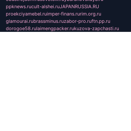
ppknews.ru
cult-alshei.ru
JAPANRUSSIA.RU
proekciyamebel.ru
imper-finans.ru
rim.org.ru
glamourai.ru
brassminus.ru
zabor-pro.ru
ftn.pp.ru
dorogoe58.ru
laimengpacker.ru
kuzova-zapchasti.ru
sageerp.ru
taxodrom.ru
dsrazvitie.ru
hardcity.net.ru
ratinghomegames.ru
topservice25.ru
gubernyan.ru
gtglasslined.ru
ii4.ru
tssport.spb.ru
andorra24.com
blackwallstreet.ru
oboimos.ru
optim-doors.com.ru
ikuch.ru
nycr.org.ru
npa21.ru
vremya-ch.spb.ru
desert000.ru
ivtorgi.ru
ifiori.ru
catalog-statei.ru
dcv.org.ru
spetsmaster174.ru
ipkameryhiseeu.ru
dum26.ru
ruspol.spb.ru
fr-opendp.ru
kam-solnyshko.ru
cheyenne-arapaho.ru
sevzapmetal.spb.ru
ted-lapidus.spb.ru
parasite-eliminator.ru
sigma-complete.ru
modernworld.ru
dama-moda.ru
eholot-group.ru
sk-nvkz.ru
DRONGOLD.RU
democratia2.ru
i-farmer.ru
mass-sport.org
jablonex.spb.ru
bookmess.ru
linkword.ru