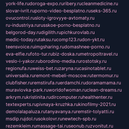
york-life.ru
doroga-expo.ru
ribery.ru
cleanmedicine.ru
slovar-ivrit.ru
porno-video-besplatno.ru
seks-365.ru
ovucontrol.ru
sloty-igrovyye-avtomaty.ru
ru-industriya.ru
russkoe-porno-besplatno.ru
belgorod-day.ru
digilith.ru
pichkurovlab.ru
medic-today.ru
taksu.ru
comp123.ru
don-ykt.ru
teensvoice.ru
imgsharing.ru
domashnee-porno.ru
eva-elfie.ru
foto-tur.ru
biz-doska.ru
metropoltravel.ru
veslo-i-yakor.ru
borodino-media.ru
rostotsky.ru
regionufa.ru
weiss-bet.ru
zaryna.ru
casinotablet.ru
universalia.ru
remont-mebeli-moscow.ru
termomur.ru
clubfisher.ru
remstirufa.ru
erdamchi.ru
doramamama.ru
muraviovka-park.ru
worldofwoman.ru
clean-dreams.ru
arkrym.ru
kristinita.ru
dircomputer.ru
healthenter.ru
textexperts.ru
pivnaya-kruzhka.ru
kinofilmy-2021.ru
demolalapaluza.ru
tanyavanya.ru
remstir-tolyatti.ru
msdip.ru
jdol.ru
sokolovr.ru
newtech-spb.ru
rezemkleim.ru
massage-tai.ru
seonub.ru
zvonitut.ru