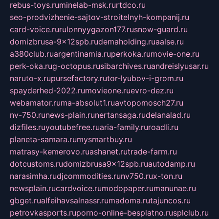
rebus-toys.ru
minelab-msk.ru
rtdco.ru
seo-prodvizhenie-sajtov-stroitelnyh-kompanij.ru
card-voice.ru
rulonnyygazon177.ru
snow-guard.ru
domizbrusa-9x12spb.ru
demaholding.ru
aalse.ru
a380club.ru
argentinamia.ru
perkoka.ru
movie-one.ru
perk-oka.ru
g-octopus.ru
sibarchives.ru
andreislyusar.ru
naruto-x.ru
pursefactory.ru
tor-lyubov-i-grom.ru
spayderhed-2022.ru
movieone.ru
evro-dez.ru
webamator.ru
ma-absolut1.ru
avtopomosch27.ru
nv-750.ru
news-plain.ru
nertansaga.ru
delanalad.ru
dizfiles.ru
youtubefree.ru
aria-family.ru
roadli.ru
planeta-samara.ru
mysmartbuy.ru
matrasy-kemerovo.ru
ashanet.ru
trade-farm.ru
dotcustoms.ru
domizbrusa9x12spb.ru
autodamp.ru
narasimha.ru
djcommodities.ru
nv750.ru
x-ton.ru
newsplain.ru
cardvoice.ru
modopaper.ru
manunae.ru
gbget.ru
alfeihavsalnassr.ru
madoma.ru
tajuncos.ru
petrovkasports.ru
porno-online-besplatno.ru
splclub.ru