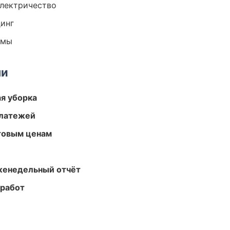
электричество
динг
емы
ми
ая уборка
платежей
птовым ценам
женедельный отчёт
 работ