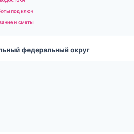
 водостоки
боты под ключ
вание и сметы
альный федеральный округ